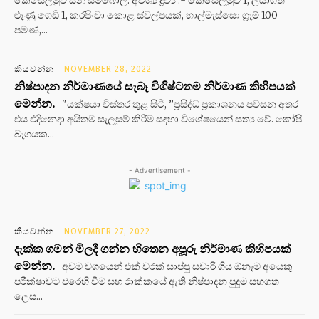
කෙසෙල්මුව සීනි සම්බෝල. අවශ්‍ය ද්‍රව්‍ය :- කෙසෙල්මුව 1, ලියාගත්
ළූණු ගෙඩි 1, කරපිංචා කොළ ස්වල්පයක්, හාල්මැස්සො ග්‍රෑම් 100
පමණ,...
කියවන්න
NOVEMBER 28, 2022
නිෂ්පාදන නිර්මාණයේ සැබෑ විශිෂ්ටතම නිර්මාණ කිහිපයක්
මෙන්න.
"යක්ෂයා විස්තර තුළ සිටී, ”ප්‍රසිද්ධ ප්‍රකාශනය පවසන අතර
එය එදිනෙදා අයිතම සැලසුම් කිරීම සඳහා විශේෂයෙන් සත්‍ය වේ. කෝපි
බෑගයක...
- Advertisement -
කියවන්න
NOVEMBER 27, 2022
දැක්ක ගමන් මිලදී ගන්න හිතෙන අපූරු නිර්මාණ කිහිපයක්
මෙන්න.
අවම වශයෙන් එක් වරක් සාප්පු සවාරි ගිය ඕනෑම අයෙකු
පරීක්ෂාවට එරෙහි වීම සහ රාක්කයේ ඇති නිෂ්පාදන පුදුම සහගත
ලෙස...