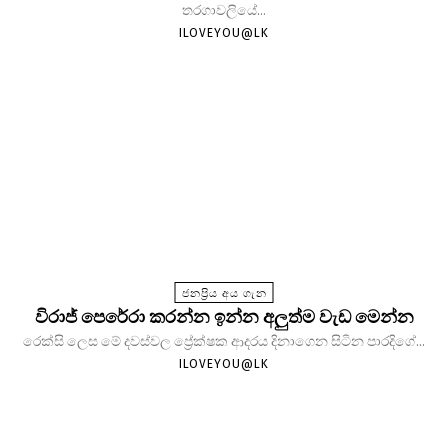
තරගාවලියේ...
ILOVEYOU@LK
ජනප්‍රිය අය ගැන
විරාජ් පෙරේරා කරන්න ඉන්න අලුත්ම වැඩ මෙන්න
රෙක්සි ලෙස මේ දවස්වල ප්‍රේක්ෂක ආදරය දිනාගෙන සිටින පාරදිගේ...
ILOVEYOU@LK