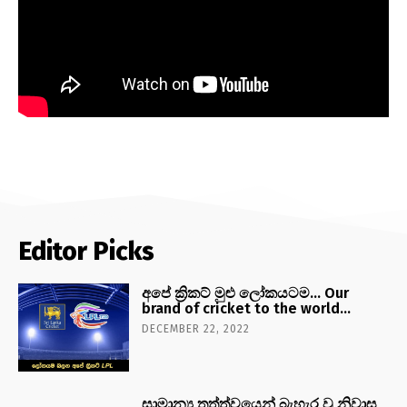
Editor Picks
අපේ ක්‍රිකට් මුළු ලෝකයටම… Our
brand of cricket to the world…
DECEMBER 22, 2022
සාමාන්‍ය තත්ත්වයෙන් බැහැර වූ නිවාස