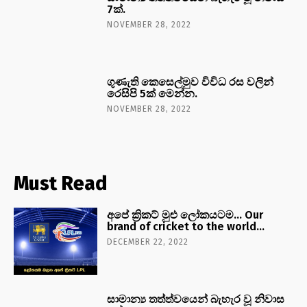
7ක්.
NOVEMBER 28, 2022
ගුණැති කෙසෙල්මුව විවිධ රස වලින්
රෙසිපි 5ක් මෙන්න.
NOVEMBER 28, 2022
Must Read
අපේ ක්‍රිකට් මුළු ලෝකයටම… Our
brand of cricket to the world…
DECEMBER 22, 2022
සාමාන්‍ය තත්ත්වයෙන් බැහැර වූ නිවාස