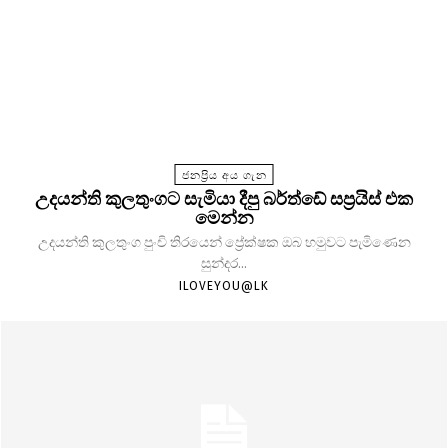
ජනප්‍රිය අය ගැන
උදයන්ති කුලතුංගට සැමියා දීපු බර්ත්ඩේ සප්‍රයිස් එක
මෙන්න
උදයන්ති කුලතුංග පුංචි තිරයෙන් ප්‍රේක්ෂක ඔබ හමුවට පැමිණෙන
සුන්දර...
ILOVEYOU@LK