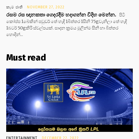
කෑම ජාති
NOVEMBER 27, 2022
රසම රස ඥානකතා ගෙදරදීම හදාගන්න විදිහ මෙන්න.
පිටි
කෝප්ප 1බේකින් පවුඩර් තේ හැඳි 1බිත්තර 1සීනි 75gවැනිලා තේ හැඳි
1බටර් 50gකිරි ස්වල්පයක්. සාදන ක්‍රමය මුලින්ම සීනි හා බිත්තර
හොදින්...
Must read
ENTERTAINMENT
DECEMBER 22, 2022