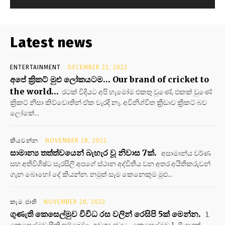
Latest news
ENTERTAINMENT
DECEMBER 22, 2022
අපේ ක්‍රිකට් මුළු ලෝකයටම… Our brand of cricket to
the world…
රටක් විදියට අපි හැමෝම එකතු වුණේ, එකක් වුණේ
ක්‍රිකට් නිසා කිව්වොතින් ඒක වැරදි නෑ. අවිනිශ්චිත ක්‍රීඩාව ක්‍රිකට් බව
ලෝකේ...
කියවන්න
NOVEMBER 28, 2022
සාමාන්‍ය තත්ත්වයෙන් බැහැර වූ නිවාස 7ක්.
අසාමාන්ය වර්ණ
සහ අතිවිශිෂ්ට සැරසිලි අපගේ ස්ථාන අද්විතීය වන අතර අයිතිකරුවන්
ගැන බොහෝ දේ කියන්න. නමුත් සෑම කෙනෙකුම මුළු...
කෑම ජාති
NOVEMBER 28, 2022
ගුණැති කෙසෙල්මුව විවිධ රස වලින් රෙසිපි 5ක් මෙන්න.
1.