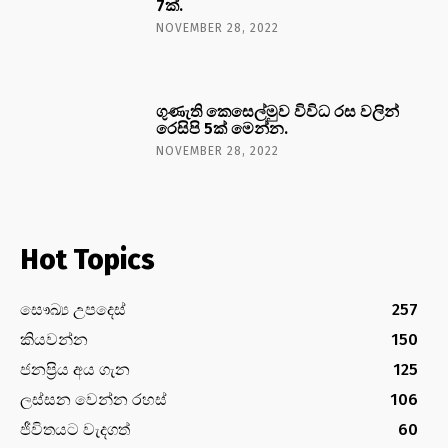
7ක්.
NOVEMBER 28, 2022
ගුණැති කෙසෙල්මුව විවිධ රස වලින්
රෙසිපි 5ක් මෙන්න.
NOVEMBER 28, 2022
Hot Topics
සෞඛ්‍ය උපදෙස්
257
කියවන්න
150
ජනප්‍රිය අය ගැන
125
ලස්සන වෙන්න රහස්
106
ජීවිතයට වැදගත්
60