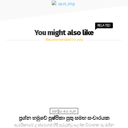
RELATED
You might also like
Recommended to you
ජනප්‍රිය අය ගැන
ප්‍රශ්න හමුවේ පුෂ්පිකා පුතු සමඟ සංචාරයක
ඇමරිකාවේ ලස්වෙගස් හිදී පැවැත්වූ ලෝක විවාහක රූ රැජින