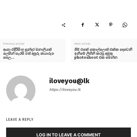
Previous article
Next article
ආශා එදිරිසිංහ සුන්දර මනාලියක්
ජිම් එකේ කොල්ලොත් එක්ක දෙවෙනි
ලෙසින් සැරසි ගත් අපුරු ඡායාරුප
ඉනිමේ ලිහිනි කරපු අමුතු
පෙල…
photoshoot එක මෙන්න
iloveyou@lk
https://iloveyou.lk
LEAVE A REPLY
LOG IN TO LEAVE A COMMENT