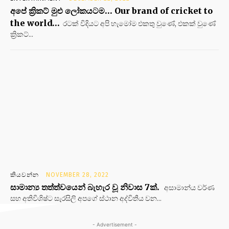
අපේ ක්‍රිකට් මුළු ලෝකයටම… Our brand of cricket to
the world…
රටක් විදියට අපි හැමෝම එකතු වුණේ, එකක් වුණේ
ක්‍රිකට්...
කියවන්න
NOVEMBER 28, 2022
සාමාන්‍ය තත්ත්වයෙන් බැහැර වූ නිවාස 7ක්.
අසාමාන්ය වර්ණ
සහ අතිවිශිෂ්ට සැරසිලි අපගේ ස්ථාන අද්විතීය වන...
- Advertisement -