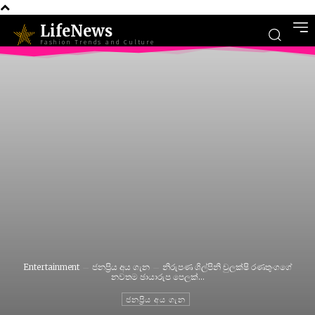
LifeNews
Fashion Trends and Culture
Entertainment
ජනප්‍රිය අය ගැන
නිරුපණ ශිල්පිනි චුලක්ෂි රණතුංගගේ
නවතම ඡායාරුප පෙලක්…
ජනප්‍රිය අය ගැන