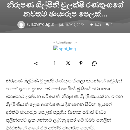
නිරුපණ ශිල්පිනි චුලක්ෂි රණතුංගගේ
නවතම ඡායාරුප පෙලක්…
-
By
ILOVEYOU@LK
1473
JANUARY 7, 2022
0
- Advertisment -
නිරුපණ ශිල්පිණි චුලක්ෂි රණතුංග කියලා කියන්නේ කවුරුත්
පාහේ දැන හදුනන බොහෝ සෙයින් බුකියේ පවා කතා
බතාබහට ලක්වන චරිතයක්. නිරූපණ ශිල්පිණායක් හා රංගන
ශිල්පිණියක් ලෙස ආකර්ෂණය දිනාගෙන සිටින ඇයගේ
අළුත්ම ඡායාරුප පෙලක් පසුගිය දිනෙක සමාජ මාධ්‍ය
තුලින්අපට දැක ගන්නට ලැබුනු අතර මේ ඔබට පහලින්
දිස්වන්නේ ඇගේ එම අළුත්ම ඡායාරුප පෙලයි.