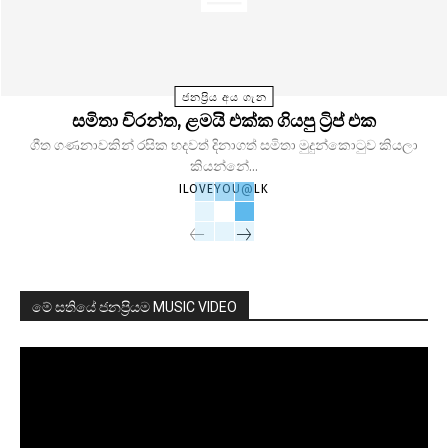
ජනප්‍රිය අය ගැන
සමිතා චිරන්ත, ළමයි එක්ක ගියපු ට්‍රිප් එක
ගීත ගණනාවකින් රසික හදවත් දිනාගත් සමිතා මුදුන්කොටුව කියලා
කියන්නේ...
ILOVEYOU@LK
මේ සතියේ ජනප්‍රියම MUSIC VIDEO