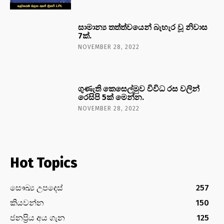
සාමාන්‍ය තත්ත්වයෙන් බැහැර වූ නිවාස
7ක්.
NOVEMBER 28, 2022
ගුණැති කෙසෙල්මුව විවිධ රස වලින්
රෙසිපි 5ක් මෙන්න.
NOVEMBER 28, 2022
Hot Topics
සෞඛ්‍ය උපදෙස්
257
කියවන්න
150
ජනප්‍රිය අය ගැන
125