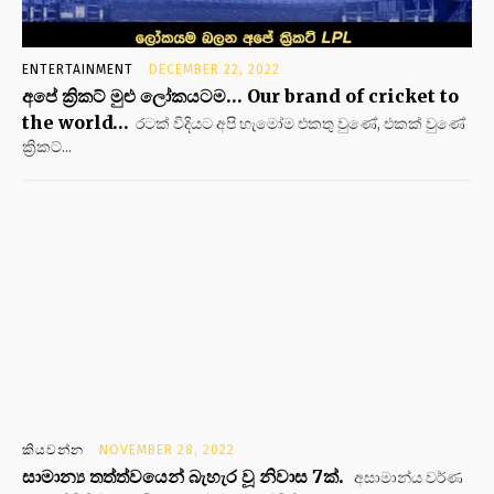
ENTERTAINMENT
DECEMBER 22, 2022
අපේ ක්‍රිකට් මුළු ලෝකයටම… Our brand of cricket to
the world…
රටක් විදියට අපි හැමෝම එකතු වුණේ, එකක් වුණේ
ක්‍රිකට්...
කියවන්න
NOVEMBER 28, 2022
සාමාන්‍ය තත්ත්වයෙන් බැහැර වූ නිවාස 7ක්.
අසාමාන්ය වර්ණ