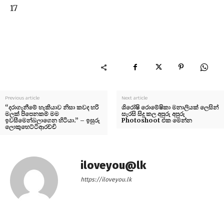
17
Previous article
Next article
“දරාගැනීමේ හැකියාව නිසා කවද හරි
ශිරෝෂි රොමේෂිකා මනාලියක් ලෙසින්
මලක් පිපෙනකම් මම
සැරසි සිදු කල අපුරු අපුරු
ඉවසීමෙන්බලාගෙන හිටියා.” – ඉසුරු
Photoshoot එක මෙන්න
ලොකුහෙට්ටිආරච්චි
iloveyou@lk
https://iloveyou.lk