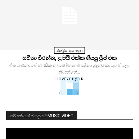
ජනප්‍රිය අය ගැන
සමිතා චිරන්ත, ළමයි එක්ක ගියපු ට්‍රිප් එක
ගීත ගණනාවකින් රසික හදවත් දිනාගත් සමිතා මුදුන්කොටුව කියලා
කියන්නේ...
ILOVEYOU@LK
මේ සතියේ ජනප්‍රියම MUSIC VIDEO