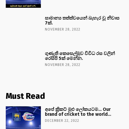
සාමාන්‍ය තත්ත්වයෙන් බැහැර වූ නිවාස
7ක්.
NOVEMBER 28, 2022
ගුණැති කෙසෙල්මුව විවිධ රස වලින්
රෙසිපි 5ක් මෙන්න.
NOVEMBER 28, 2022
Must Read
අපේ ක්‍රිකට් මුළු ලෝකයටම… Our
brand of cricket to the world…
DECEMBER 22, 2022