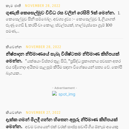
කෑම ජාති
NOVEMBER 28, 2022
ගුණැති කෙසෙල්මුව විවිධ රස වලින් රෙසිපි 5ක් මෙන්න.
1.
කෙසෙල්මුව සීනි සම්බෝල. අවශ්‍ය ද්‍රව්‍ය :- කෙසෙල්මුව 1, ලියාගත්
ළූණු ගෙඩි 1, කරපිංචා කොළ ස්වල්පයක්, හාල්මැස්සො ග්‍රෑම් 100
පමණ,...
කියවන්න
NOVEMBER 28, 2022
නිෂ්පාදන නිර්මාණයේ සැබෑ විශිෂ්ටතම නිර්මාණ කිහිපයක්
මෙන්න.
"යක්ෂයා විස්තර තුළ සිටී, ”ප්‍රසිද්ධ ප්‍රකාශනය පවසන අතර
එය එදිනෙදා අයිතම සැලසුම් කිරීම සඳහා විශේෂයෙන් සත්‍ය වේ. කෝපි
බෑගයක...
- Advertisement -
කියවන්න
NOVEMBER 27, 2022
දැක්ක ගමන් මිලදී ගන්න හිතෙන අපූරු නිර්මාණ කිහිපයක්
මෙන්න.
අවම වශයෙන් එක් වරක් සාප්පු සවාරි ගිය ඕනෑම අයෙකු