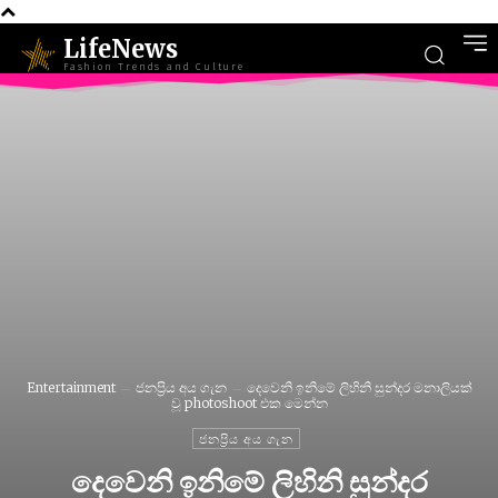
LifeNews
Fashion Trends and Culture
Entertainment
ජනප්‍රිය අය ගැන
දෙවෙනි ඉනිමේ ලිහිනි සුන්දර මනාලියක්
වූ photoshoot එක මෙන්න
ජනප්‍රිය අය ගැන
දෙවෙනි ඉනිමේ ලිහිනි සුන්දර