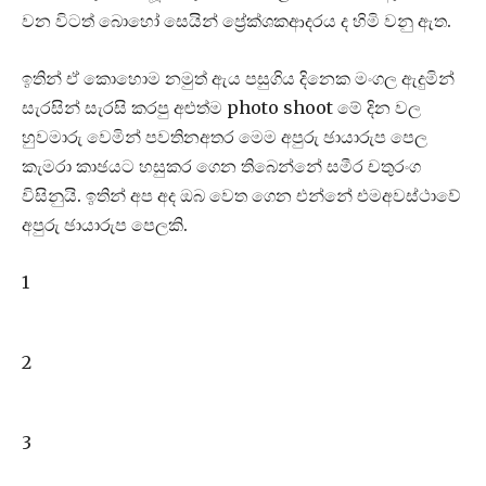
වන විටත් බොහෝ සෙයින් ප්‍රේක්ශකආදරය ද හිමි වනු ඇත.
ඉතින් ඒ කොහොම නමුත් ඇය පසුගිය දිනෙක මංගල ඇදුමින්
සැරසින් සැරසි කරපු අළුත්ම photo shoot මේ දින වල
හුවමාරු වෙමින් පවතිනඅතර මෙම අපුරු ඡායාරුප පෙල
කැමරා කාඡයට හසුකර ගෙන තිබෙන්නේ සමීර චතුරංග
විසිනුයි. ඉතින් අප අද ඔබ වෙත ගෙන එන්නේ එමඅවස්ථාවේ
අපුරු ඡායාරුප පෙලකි.
1
2
3