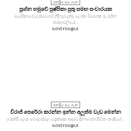
ජනප්‍රිය අය ගැන
ප්‍රශ්න හමුවේ පුෂ්පිකා පුතු සමඟ සංචාරයක
ඇමරිකාවේ ලස්වෙගස් හිදී පැවැත්වූ ලෝක විවාහක රූ රැජින
තරගාවලියේ...
ILOVEYOU@LK
ජනප්‍රිය අය ගැන
විරාජ් පෙරේරා කරන්න ඉන්න අලුත්ම වැඩ මෙන්න
රෙක්සි ලෙස මේ දවස්වල ප්‍රේක්ෂක ආදරය දිනාගෙන සිටින පාරදිගේ...
ILOVEYOU@LK