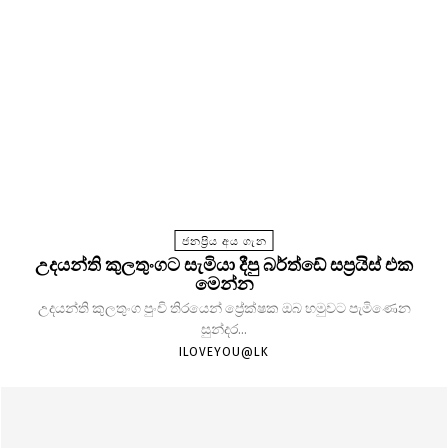
ජනප්‍රිය අය ගැන
උදයන්ති කුලතුංගට සැමියා දීපු බර්ත්ඩේ සප්‍රයිස් එක
මෙන්න
උදයන්ති කුලතුංග පුංචි තිරයෙන් ප්‍රේක්ෂක ඔබ හමුවට පැමිණෙන
සුන්දර...
ILOVEYOU@LK