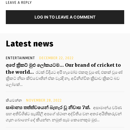
LEAVE A REPLY
LOG IN TO LEAVE A COMMENT
Latest news
ENTERTAINMENT
DECEMBER 22, 2022
අපේ ක්‍රිකට් මුළු ලෝකයටම… Our brand of cricket to
the world…
රටක් විදියට අපි හැමෝම එකතු වුණේ, එකක් වුණේ
ක්‍රිකට් නිසා කිව්වොතින් ඒක වැරදි නෑ. අවිනිශ්චිත ක්‍රීඩාව ක්‍රිකට් බව
ලෝකේ...
කියවන්න
NOVEMBER 28, 2022
සාමාන්‍ය තත්ත්වයෙන් බැහැර වූ නිවාස 7ක්.
අසාමාන්ය වර්ණ
සහ අතිවිශිෂ්ට සැරසිලි අපගේ ස්ථාන අද්විතීය වන අතර අයිතිකරුවන්
ගැන බොහෝ දේ කියන්න. නමුත් සෑම කෙනෙකුම මුළු...