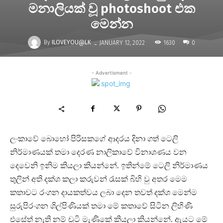
මනාලියක් වූ photoshoot එක
මෙන්න
-
By
ILOVEYOU@LK
1630
JANUARY 12, 2022
0
- Advertisment -
ලංකාවේ බොහෝ පිරිසකගේ ආදරය දිනා ගත් ටෙලි
නිර්මාණයක් තමා දෙරණ නාලිකාවේ විනාශණය වන
දෙවෙනි ඉනිම කියලා කියන්නේ. ඉතින්මේ ටෙලි නිර්මාණය
තුලින් අති දක්ශ කලා කරුවන් රැසක් බිහි වු අතර මෙම
කතාවට රංගන දායකත්වය ලබා දෙන තවත් දක්ශ මෙන්ම
සුරුපිරංගන ශිල්පිණියක් තමා මේ කතාවේ සිටින ලිහිණි
එසේත් නැති නම් චූටි මැණිකේ කියලා කියන්නේ. ඇයට මේ