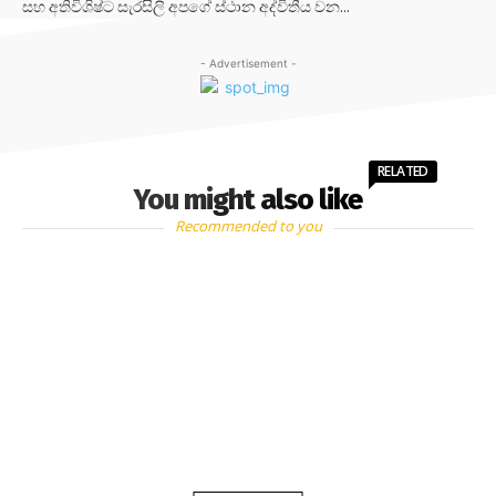
සහ අතිවිශිෂ්ට සැරසිලි අපගේ ස්ථාන අද්විතීය වන...
- Advertisement -
RELATED
You might also like
Recommended to you