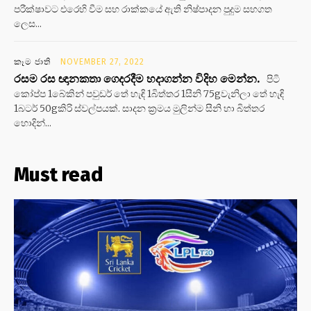
පරීක්ෂාවට එරෙහි වීම සහ රාක්කයේ ඇති නිෂ්පාදන පුදුම සහගත
ලෙස...
කෑම ජාති
NOVEMBER 27, 2022
රසම රස ඥානකතා ගෙදරදීම හදාගන්න විදිහ මෙන්න.
පිටි
කෝප්ප 1බේකින් පවුඩර් තේ හැඳි 1බිත්තර 1සීනි 75gවැනිලා තේ හැඳි
1බටර් 50gකිරි ස්වල්පයක්. සාදන ක්‍රමය මුලින්ම සීනි හා බිත්තර
හොදින්...
Must read