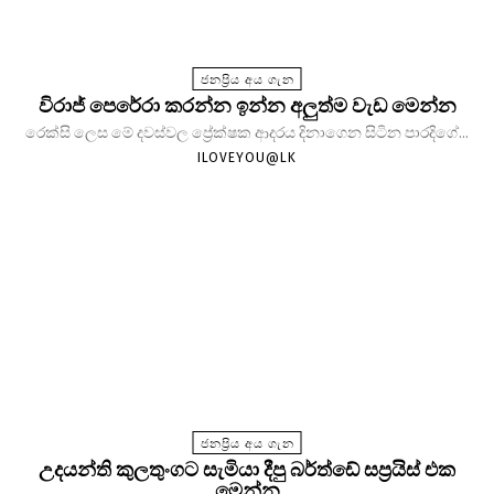
ජනප්‍රිය අය ගැන
විරාජ් පෙරේරා කරන්න ඉන්න අලුත්ම වැඩ මෙන්න
රෙක්සි ලෙස මේ දවස්වල ප්‍රේක්ෂක ආදරය දිනාගෙන සිටින පාරදිගේ...
ILOVEYOU@LK
ජනප්‍රිය අය ගැන
උදයන්ති කුලතුංගට සැමියා දීපු බර්ත්ඩේ සප්‍රයිස් එක
මෙන්න