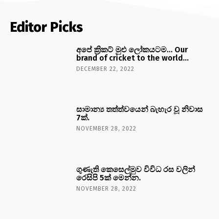
Editor Picks
අපේ ක්‍රිකට් මුළු ලෝකයටම… Our
brand of cricket to the world…
DECEMBER 22, 2022
සාමාන්‍ය තත්ත්වයෙන් බැහැර වූ නිවාස
7ක්.
NOVEMBER 28, 2022
ගුණැති කෙසෙල්මුව විවිධ රස වලින්
රෙසිපි 5ක් මෙන්න.
NOVEMBER 28, 2022