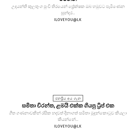
උදයන්ති කුලතුංග පුංචි තිරයෙන් ප්‍රේක්ෂක ඔබ හමුවට පැමිණෙන
සුන්දර...
ILOVEYOU@LK
ජනප්‍රිය අය ගැන
සමිතා චිරන්ත, ළමයි එක්ක ගියපු ට්‍රිප් එක
ගීත ගණනාවකින් රසික හදවත් දිනාගත් සමිතා මුදුන්කොටුව කියලා
කියන්නේ...
ILOVEYOU@LK