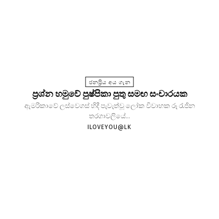
ජනප්‍රිය අය ගැන
ප්‍රශ්න හමුවේ පුෂ්පිකා පුතු සමඟ සංචාරයක
ඇමරිකාවේ ලස්වෙගස් හිදී පැවැත්වූ ලෝක විවාහක රූ රැජින
තරගාවලියේ...
ILOVEYOU@LK