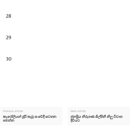
28
29
30
Previous article
Next article
කැරෝලියන් ජූරි තැබූ සංවේදී සටහන
ජනප්‍රිය නිරුපණ ශිල්පිනි නිලු විවාහ
මෙන්න
දිවියට