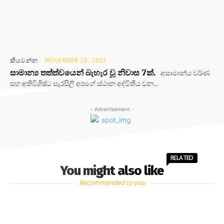
කියවන්න
NOVEMBER 28, 2022
සාමාන්‍ය තත්ත්වයෙන් බැහැර වූ නිවාස 7ක්.
අසාමාන්ය වර්ණ
සහ අතිවිශිෂ්ට සැරසිලි අපගේ ස්ථාන අද්විතීය වන...
- Advertisement -
RELATED
You might also like
Recommended to you