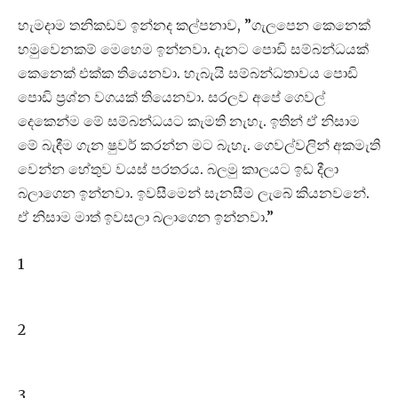
හැමදාම තනිකඩව ඉන්නද කල්පනාව, ”ගැලපෙන කෙනෙක්
හමුවෙනකම් මෙහෙම ඉන්නවා. දැනට පොඩි සම්බන්ධයක්
කෙනෙක් එක්ක තියෙනවා. හැබැයි සම්බන්ධතාවය පොඩි
පොඩි ප්‍රශ්න වගයක් තියෙනවා. සරලව අපේ ගෙවල්
දෙකෙන්ම මේ සම්බන්ධයට කැමති නැහැ. ඉතින් ඒ නිසාම
මේ බැඳීම ගැන ෂුවර් කරන්න මට බැහැ. ගෙවල්වලින් අකමැති
වෙන්න හේතුව වයස් පරතරය. බලමු කාලයට ඉඩ දීලා
බලාගෙන ඉන්නවා. ඉවසීමෙන් සැනසීම ලැබේ කියනවනේ.
ඒ නිසාම මාත් ඉවසලා බලාගෙන ඉන්නවා.”
1
2
3