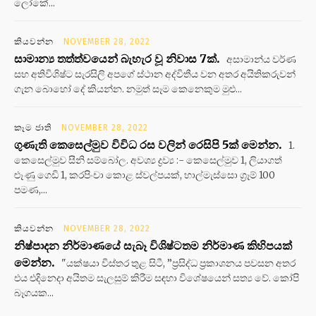
ලෝකේ...
කියවන්න
NOVEMBER 28, 2022
සාමාන්‍ය තත්ත්වයෙන් බැහැර වූ නිවාස 7ක්.
අසාමාන්ය වර්ණ
සහ අතිවිශිෂ්ට සැරසිලි අපගේ ස්ථාන අද්විතීය වන අතර අයිතිකරුවන්
ගැන බොහෝ දේ කියන්න. නමුත් සෑම කෙනෙකුම මුළු...
කෑම ජාති
NOVEMBER 28, 2022
ගුණැති කෙසෙල්මුව විවිධ රස වලින් රෙසිපි 5ක් මෙන්න.
1.
කෙසෙල්මුව සීනි සම්බෝල. අවශ්‍ය ද්‍රව්‍ය :- කෙසෙල්මුව 1, ලියාගත්
ළූණු ගෙඩි 1, කරපිංචා කොළ ස්වල්පයක්, හාල්මැස්සො ග්‍රෑම් 100
පමණ,...
කියවන්න
NOVEMBER 28, 2022
නිෂ්පාදන නිර්මාණයේ සැබෑ විශිෂ්ටතම නිර්මාණ කිහිපයක්
මෙන්න.
"යක්ෂයා විස්තර තුළ සිටී, ”ප්‍රසිද්ධ ප්‍රකාශනය පවසන අතර
එය එදිනෙදා අයිතම සැලසුම් කිරීම සඳහා විශේෂයෙන් සත්‍ය වේ. කෝපි
බෑගයක...