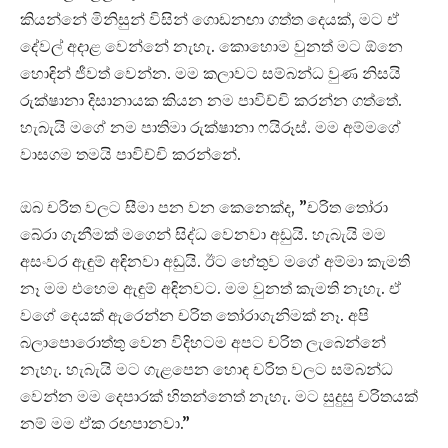
කියන්නේ මිනිසුන් විසින් ගොඩනඟා ගත්ත දෙයක්, මට ඒ
දේවල් අදාළ වෙන්නේ නැහැ. කොහොම වුනත් මට ඕනෙ
හොඳින් ජීවත් වෙන්න. මම කලාවට සම්බන්ධ වුණ නිසයි
රුක්ෂානා දිසානායක කියන නම පාවිච්චි කරන්න ගත්තේ.
හැබැයි මගේ නම පාතිමා රුක්ෂානා ෆයිරූස්. මම අම්මගේ
වාසගම තමයි පාවිච්චි කරන්නේ.
ඔබ චරිත වලට සීමා පන වන කෙනෙක්ද, ”චරිත තෝරා
බේරා ගැනීමක් මගෙන් සිද්ධ වෙනවා අඩුයි. හැබැයි මම
අසංවර ඇඳුම් අඳිනවා අඩුයි. ඊට හේතුව මගේ අම්මා කැමති
නෑ මම එහෙම ඇඳුම් අඳිනවට. මම වුනත් කැමති නැහැ. ඒ
වගේ දෙයක් ඇරෙන්න චරිත තෝරාගැනිමක් නෑ. අපි
බලාපොරොත්තු වෙන විදිහටම අපට චරිත ලැබෙන්නේ
නැහැ. හැබැයි මට ගැළපෙන හොඳ චරිත වලට සම්බන්ධ
වෙන්න මම දෙපාරක් හිතන්නෙත් නැහැ. මට සුදුසු චරිතයක්
නම් මම ඒක රඟපානවා.”