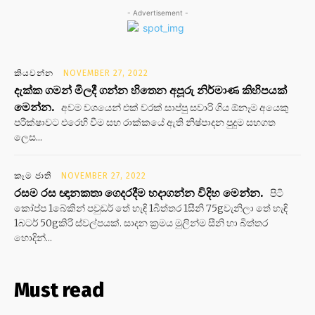
- Advertisement -
කියවන්න
NOVEMBER 27, 2022
දැක්ක ගමන් මිලදී ගන්න හිතෙන අපූරු නිර්මාණ කිහිපයක්
මෙන්න.
අවම වශයෙන් එක් වරක් සාප්පු සවාරි ගිය ඕනෑම අයෙකු
පරීක්ෂාවට එරෙහි වීම සහ රාක්කයේ ඇති නිෂ්පාදන පුදුම සහගත
ලෙස...
කෑම ජාති
NOVEMBER 27, 2022
රසම රස ඥානකතා ගෙදරදීම හදාගන්න විදිහ මෙන්න.
පිටි
කෝප්ප 1බේකින් පවුඩර් තේ හැඳි 1බිත්තර 1සීනි 75gවැනිලා තේ හැඳි
1බටර් 50gකිරි ස්වල්පයක්. සාදන ක්‍රමය මුලින්ම සීනි හා බිත්තර
හොදින්...
Must read