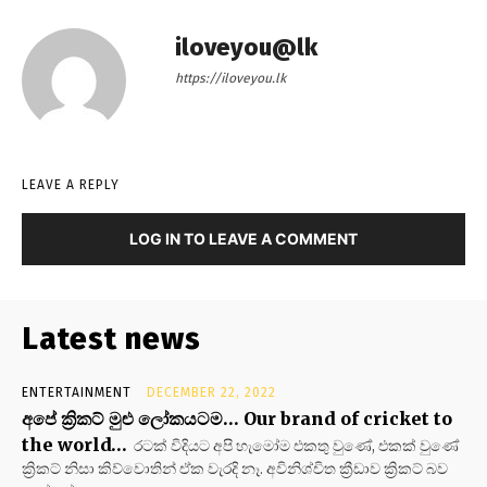
iloveyou@lk
https://iloveyou.lk
LEAVE A REPLY
LOG IN TO LEAVE A COMMENT
Latest news
ENTERTAINMENT
DECEMBER 22, 2022
අපේ ක්‍රිකට් මුළු ලෝකයටම… Our brand of cricket to
the world…
රටක් විදියට අපි හැමෝම එකතු වුණේ, එකක් වුණේ
ක්‍රිකට් නිසා කිව්වොතින් ඒක වැරදි නෑ. අවිනිශ්චිත ක්‍රීඩාව ක්‍රිකට් බව