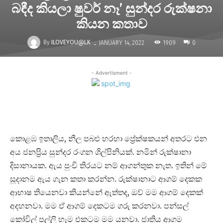
බඳීද කියලා ෂුවර් නෑ’ සුන්දර රුක්ෂනා
කියන කතාව
-
By
ILOVEYOU@LK
1909
JANUARY 14, 2022
0
- Advertisment -
කොළඹ ඉතාලිය, නීල පබළු හරහා ප්‍රේක්ෂකයන් අතරට එන
අය ජනප්‍රිය සුන්දර රංගන ශිල්පිනියක්. නමින් රුක්ෂානා
දිසානායක. ඇය පුංචි තිරයට නම් ආගන්තුක නැත. ඉතින් මේ
සූදානම ඇය ගැන කතා කරන්න. රුක්ෂානාට ආගම් දෙකක
ආභාෂ තියෙනවා කියන්නේ ඇත්තද, ඔව් මම ආගම් දෙකක්
අදහනවා. මම ඒ ආගම් දෙකටම ගරු කරනවා. පන්සල්
කෝවිල් පල්ලි හැම එකටම මම යනවා. ජාතිය ආගම