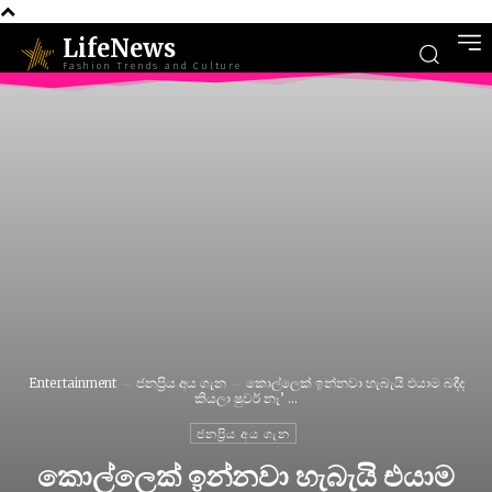
LifeNews
Fashion Trends and Culture
Entertainment
ජනප්‍රිය අය ගැන
කොල්ලෙක් ඉන්නවා හැබැයි එයාම බඳීද
කියලා ෂුවර් නෑ’ ...
ජනප්‍රිය අය ගැන
කොල්ලෙක් ඉන්නවා හැබැයි එයාම