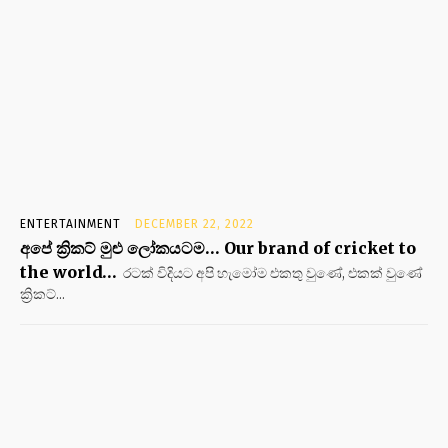
ENTERTAINMENT
DECEMBER 22, 2022
අපේ ක්‍රිකට් මුළු ලෝකයටම… Our brand of cricket to
the world…
රටක් විදියට අපි හැමෝම එකතු වුණේ, එකක් වුණේ
ක්‍රිකට්...