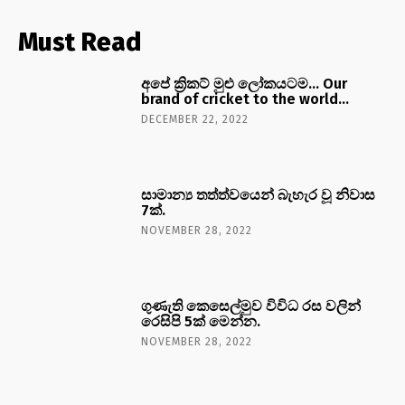
Must Read
අපේ ක්‍රිකට් මුළු ලෝකයටම… Our
brand of cricket to the world…
DECEMBER 22, 2022
සාමාන්‍ය තත්ත්වයෙන් බැහැර වූ නිවාස
7ක්.
NOVEMBER 28, 2022
ගුණැති කෙසෙල්මුව විවිධ රස වලින්
රෙසිපි 5ක් මෙන්න.
NOVEMBER 28, 2022