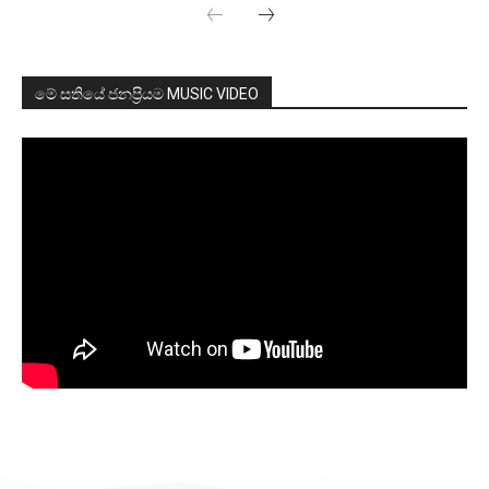
මේ සතියේ ජනප්‍රියම MUSIC VIDEO