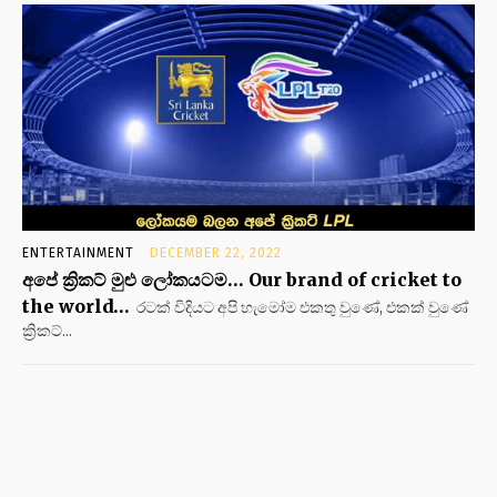
ENTERTAINMENT
DECEMBER 22, 2022
අපේ ක්‍රිකට් මුළු ලෝකයටම… Our brand of cricket to
the world…
රටක් විදියට අපි හැමෝම එකතු වුණේ, එකක් වුණේ
ක්‍රිකට්...