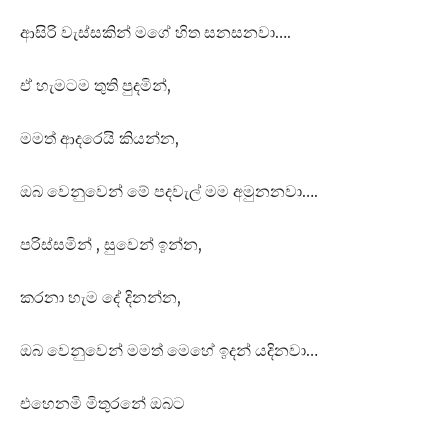
ආසිරි වැස්සකින් මගේ හිත සනසනවා….
ඒ හැමටම තුති පුදමින්,
මමත් ආදරෙයි කියන්න,
ඔබ වෙනුවෙන් මේ පදවැල් මම අමුනනවා….
පරිස්සමින් , සුවෙන් ඉන්න,
කරනා හැම දේ දිනන්න,
ඔබ වෙනුවෙන් මමත් මෙහේ ඉදන් යදිනවා…
එහෙනමි මිතුරනේ ඔබට