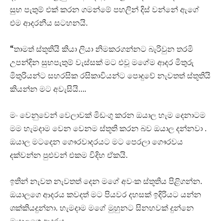
සුභ පැතුම් එක් කරන ගමන්මේ පහලින් දිස් වන්නේ ඇගේ
එම ආදරනීය සටහනයි.
“තාමත් ස්තූතියි කියා ලියා නිමකරගන්නට බැරිවුන තරමි
උපන්දින සුභපැතුම් වැස්සක් මට එවූ මගේම ආදර මිතුරු
මිතුරියන්ට සහරසික රසිකාවියන්ට පොදුවේ නැවතත් ස්තූතියි
කියන්න මට අවැසියි….
මං වෙනුවෙන් වෙලාවක් මිඩංගු කරන ඔයාල හැම දෙනාටම
මම හැමදාම වෙන වෙනම ස්තූති කරන බව ඔයාල දන්නවා .
ඔයාල මටදෙන ගෞරවාදරයට මට පෙරලා ගෞරවය
දක්වන්න පුළුවන් එකම විදිහ ඒකයි.
ඉතින් නැවත නැවතත් දෙන මගේ අවංක ස්තූතිය පිළිගන්න.
ඔයාලගෙ ආදරය කවදත් මට පියවර දහසක් ඉදිරියට යන්න
ශක්කියදුන්නා. හැමදාම මගේ මුහුනට සිනහවක් දුන්නෙ