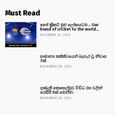
Must Read
අපේ ක්‍රිකට් මුළු ලෝකයටම… Our
brand of cricket to the world…
DECEMBER 22, 2022
සාමාන්‍ය තත්ත්වයෙන් බැහැර වූ නිවාස
7ක්.
NOVEMBER 28, 2022
ගුණැති කෙසෙල්මුව විවිධ රස වලින්
රෙසිපි 5ක් මෙන්න.
NOVEMBER 28, 2022