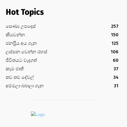
Hot Topics
සෞඛ්‍ය උපදෙස්
257
කියවන්න
150
ජනප්‍රිය අය ගැන
125
ලස්සන වෙන්න රහස්
106
ජීවිතයට වැදගත්
60
කෑම ජාති
37
තව තව දේවල්
34
අම්මලා බබාලා ගැන
31