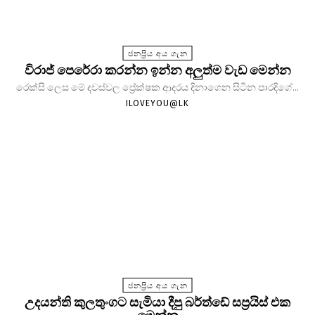
ජනප්‍රිය අය ගැන
විරාජ් පෙරේරා කරන්න ඉන්න අලුත්ම වැඩ මෙන්න
රෙක්සි ලෙස මේ දවස්වල ප්‍රේක්ෂක ආදරය දිනාගෙන සිටින පාරදිගේ...
ILOVEYOU@LK
ජනප්‍රිය අය ගැන
උදයන්ති කුලතුංගට සැමියා දීපු බර්ත්ඩේ සප්‍රයිස් එක