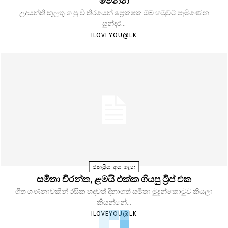
මෙන්න
උදයන්ති කුලතුංග පුංචි තිරයෙන් ප්‍රේක්ෂක ඔබ හමුවට පැමිණෙන
සුන්දර...
ILOVEYOU@LK
ජනප්‍රිය අය ගැන
සමිතා චිරන්ත, ළමයි එක්ක ගියපු ට්‍රිප් එක
ගීත ගණනාවකින් රසික හදවත් දිනාගත් සමිතා මුදුන්කොටුව කියලා
කියන්නේ...
ILOVEYOU@LK