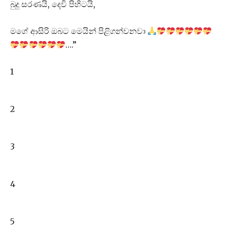
බුදු සරණයි, දෙවි පිහිටයි,
මගේ ආසිරි ඔබට මෙයින් පිළිගන්වනවා
….”
1
2
3
4
5