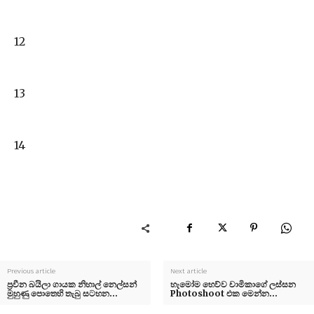
12
13
14
Previous article
Next article
ප්‍රවීන බයිලා ගායක නිහාල් නෙල්සන්
හැමෝම හෙව්ව චාමිකාගේ ලස්සන
මුහුණු පොතෙහි තැබු සටහන…
Photoshoot එක මෙන්න…