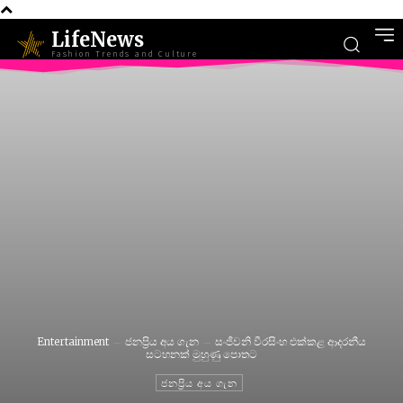
LifeNews
Fashion Trends and Culture
Entertainment
ජනප්‍රිය අය ගැන
සංජීවනි වීරසිංහ එක්කළ ආදරනීය
සටහනක් මුහුණු පොතට
ජනප්‍රිය අය ගැන