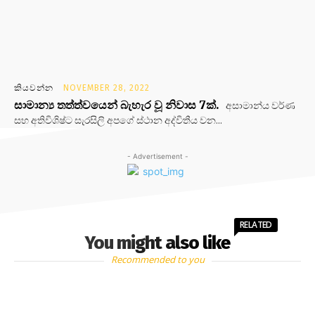
කියවන්න
NOVEMBER 28, 2022
සාමාන්‍ය තත්ත්වයෙන් බැහැර වූ නිවාස 7ක්.
අසාමාන්ය වර්ණ
සහ අතිවිශිෂ්ට සැරසිලි අපගේ ස්ථාන අද්විතීය වන...
- Advertisement -
RELATED
You might also like
Recommended to you