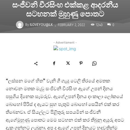
සංජීවනි වීරසිංහ එක්කළ ආදරනීය
සටහනක් මුහුණු පොතට
-
By
ILOVEYOU@LK
1240
FEBRUARY 2, 2022
0
- Advertisment -
“ලස්සන මගේ හිත” වැනි ගී ගැයු ටෙලි තිරයේ අමතක
නොවන මතක මැවු සංජීවනි වීරසිංහ ඇගේ උපන් දිනය
පසුගිය දිනෙක සැමරුව. ඇගේඋපන් දිනය දා කාලා ලෝකයේ
බොහෝ පිරිස් ද ඇයට සුභ පැතුම් බොහෝ සෙයින් එක් කර
තිබෙනවා. ඒ සියල්ලට පිළිතුරු සපයමින් සංජීවනි
ඇගේමුහුණු පොතට මෙම සටහන එක් කර තිබුනු අයුරු අපට
දැක ගන්නට ලැබුනා. අප ද ඇගේ උපන් දිනයට හදවතින්ම