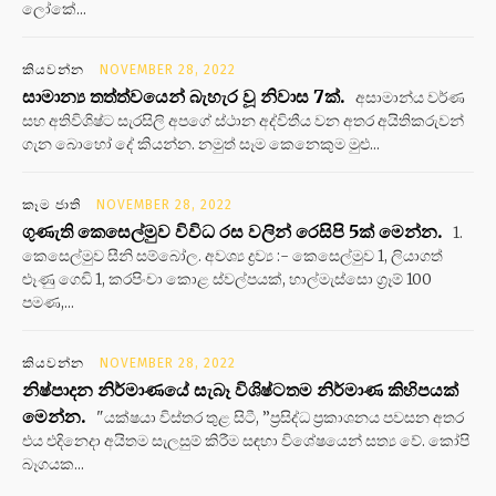
ලෝකේ...
කියවන්න
NOVEMBER 28, 2022
සාමාන්‍ය තත්ත්වයෙන් බැහැර වූ නිවාස 7ක්.
අසාමාන්ය වර්ණ
සහ අතිවිශිෂ්ට සැරසිලි අපගේ ස්ථාන අද්විතීය වන අතර අයිතිකරුවන්
ගැන බොහෝ දේ කියන්න. නමුත් සෑම කෙනෙකුම මුළු...
කෑම ජාති
NOVEMBER 28, 2022
ගුණැති කෙසෙල්මුව විවිධ රස වලින් රෙසිපි 5ක් මෙන්න.
1.
කෙසෙල්මුව සීනි සම්බෝල. අවශ්‍ය ද්‍රව්‍ය :- කෙසෙල්මුව 1, ලියාගත්
ළූණු ගෙඩි 1, කරපිංචා කොළ ස්වල්පයක්, හාල්මැස්සො ග්‍රෑම් 100
පමණ,...
කියවන්න
NOVEMBER 28, 2022
නිෂ්පාදන නිර්මාණයේ සැබෑ විශිෂ්ටතම නිර්මාණ කිහිපයක්
මෙන්න.
"යක්ෂයා විස්තර තුළ සිටී, ”ප්‍රසිද්ධ ප්‍රකාශනය පවසන අතර
එය එදිනෙදා අයිතම සැලසුම් කිරීම සඳහා විශේෂයෙන් සත්‍ය වේ. කෝපි
බෑගයක...