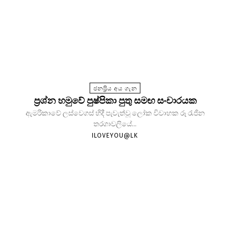
ජනප්‍රිය අය ගැන
ප්‍රශ්න හමුවේ පුෂ්පිකා පුතු සමඟ සංචාරයක
ඇමරිකාවේ ලස්වෙගස් හිදී පැවැත්වූ ලෝක විවාහක රූ රැජින
තරගාවලියේ...
ILOVEYOU@LK