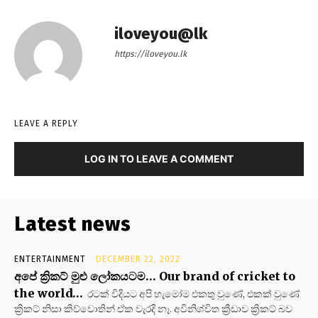
iloveyou@lk
https://iloveyou.lk
LEAVE A REPLY
LOG IN TO LEAVE A COMMENT
Latest news
ENTERTAINMENT
DECEMBER 22, 2022
අපේ ක්‍රිකට් මුළු ලෝකයටම… Our brand of cricket to
the world…
රටක් විදියට අපි හැමෝම එකතු වුණේ, එකක් වුණේ
ක්‍රිකට් නිසා කිව්වොතින් ඒක වැරදි නෑ. අවිනිශ්චිත ක්‍රීඩාව ක්‍රිකට් බව