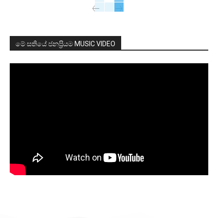
මේ සතියේ ජනප්‍රියම MUSIC VIDEO