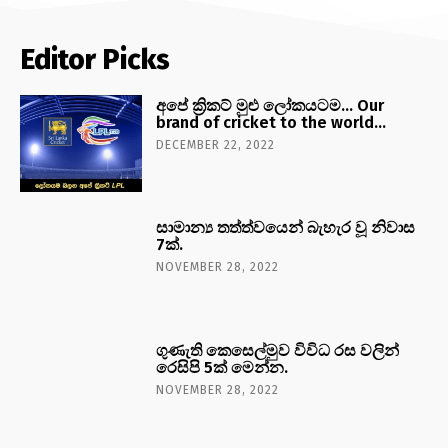
Editor Picks
අපේ ක්‍රිකට් මුළු ලෝකයටම… Our
brand of cricket to the world…
DECEMBER 22, 2022
සාමාන්‍ය තත්ත්වයෙන් බැහැර වූ නිවාස
7ක්.
NOVEMBER 28, 2022
ගුණැති කෙසෙල්මුව විවිධ රස වලින්
රෙසිපි 5ක් මෙන්න.
NOVEMBER 28, 2022