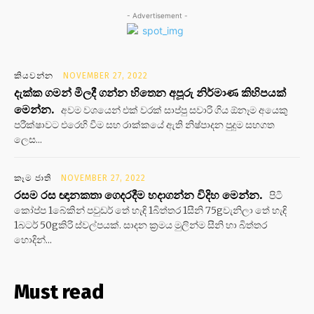
- Advertisement -
කියවන්න
NOVEMBER 27, 2022
දැක්ක ගමන් මිලදී ගන්න හිතෙන අපූරු නිර්මාණ කිහිපයක්
මෙන්න.
අවම වශයෙන් එක් වරක් සාප්පු සවාරි ගිය ඕනෑම අයෙකු
පරීක්ෂාවට එරෙහි වීම සහ රාක්කයේ ඇති නිෂ්පාදන පුදුම සහගත
ලෙස...
කෑම ජාති
NOVEMBER 27, 2022
රසම රස ඥානකතා ගෙදරදීම හදාගන්න විදිහ මෙන්න.
පිටි
කෝප්ප 1බේකින් පවුඩර් තේ හැඳි 1බිත්තර 1සීනි 75gවැනිලා තේ හැඳි
1බටර් 50gකිරි ස්වල්පයක්. සාදන ක්‍රමය මුලින්ම සීනි හා බිත්තර
හොදින්...
Must read