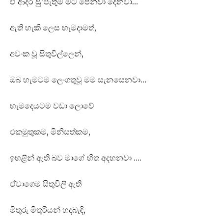
ඒ ආදර සු’පැතුම් මට පෙන්වා දෙනවා…
ඇති හැකි ලෙස හැමදාමත්,
අවංක වූ සිතුවිල්ලෙන්,
ඔබ හැමටම ලෙංගතුවූ මම සැනසෙනවා…
හැමදෙයටම වඩා ලොවේ
එකමුතුකම, මිනිසත්කම,
ඉහළින් ඇති බව මාගේ හිත අදහනවා ….
ඒවාගෙම සිතුවිලි ඇති
මිතුරු මිතුරියන් හදබැඳි,