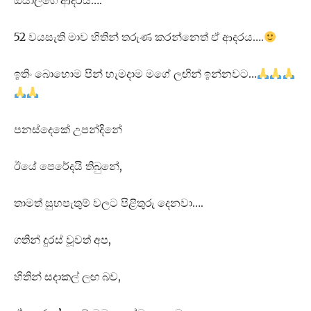
ඔයාලගෙ ආදරය….
52 වයසැති මාව හිතින් තරුණ කරන්නෙත් ඒ ආදරය….
ඉතිං බොහොම පින් හැමදාම මගේ ලඟින් ඉන්නවට…
පනස්දෙකේ උපන්දිනේ
ඊයේ පෙරේදයි තිබුනේ,
තාමත් සුභපැතුම් වලට පිළිතුරු දෙනවා….
ගතින් දුරස් වූවත් අප,
හිතින් සදාකල් ලඟ බව,