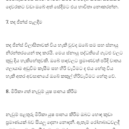
දෙවරකට වඩා ඔබේ අත් සේදීමට එය භාවිතා නොකරන්න.
7. තද ජීන්ස් පැලදීම
තද ජීන්ස් විලාසිතාවක් විය හැකි වුවද ඔබේ සම සහ ස්නායු
නිරන්තරයෙන් තද කරයි. මෙය ස්නායු පද්ධතියේ ගැටළු වලට
තුඩු දිය හැකිහේතුවකි. ඔබේ පාදවලට ප්‍රමාණවත් පරිදි වාතය
ගලායාම අඩුවීම කැසීම සහ හිරි වැටීමට ද එය හේතු විය
හැකි අතර අවසානයේ ඔබේ කකුල් හිරිවැටීමට හේතු වේ.
8. මිරිකා ගත් නැවුම් යුෂ පානය කිරීම
නැවුම් පළතුරු මිරිකා යුෂ පානය කිරීම ඔබට හොඳ කුඩා
ප්‍රමාණයක් බව සියලු දෙනා නොදනී. ඇතැම් රෝගාබාධවලදී