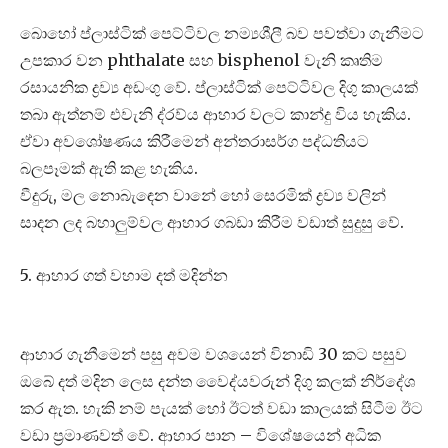
බොහෝ ප්ලාස්ටික් පෙට්ටිවල නම්‍යශීලී බව පවත්වා ගැනීමට
උපකාර වන phthalate සහ bisphenol වැනි කෘතිම
රසායනික ද්‍රව්‍ය අඩංගු වේ. ප්ලාස්ටික් පෙට්ටිවල දිගු කාලයක්
තබා ඇත්නම් එවැනි ද්රව්ය ආහාර වලට කාන්දු විය හැකිය.
ඒවා අවශෝෂණය කිරීමෙන් අන්තරාසර්ග පද්ධතියට
බලපෑමක් ඇති කළ හැකිය.
වීදුරු, මල නොබැඳෙන වානේ හෝ සෙරමික් ද්‍රව්‍ය වලින්
සාදන ලද බහාලුම්වල ආහාර ගබඩා කිරීම වඩාත් සුදුසු වේ.
5. ආහාර ගත් වහාම දත් මදින්න
ආහාර ගැනීමෙන් පසු අවම වශයෙන් විනාඩි 30 කට පසුව
ඔබේ දත් මදින ලෙස දන්ත වෛද්යවරුන් දිගු කලක් නිර්දේශ
කර ඇත. හැකි නම් පැයක් හෝ ඊටත් වඩා කාලයක් සිටීම ඊට
වඩා ප්‍රමාණවත් වේ. ආහාර පාන – විශේෂයෙන් අධික