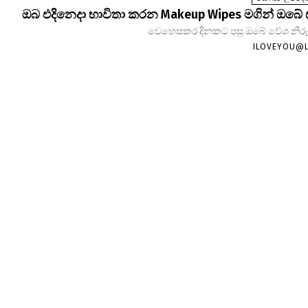
ඔබ එදිනෙදා භාවිතා කරන Makeup Wipes මගින් ඔබේ
වෙහෙසකර දිනකට පසු ඔබේ වේශ නිරූපණ
ILOVEYOU@