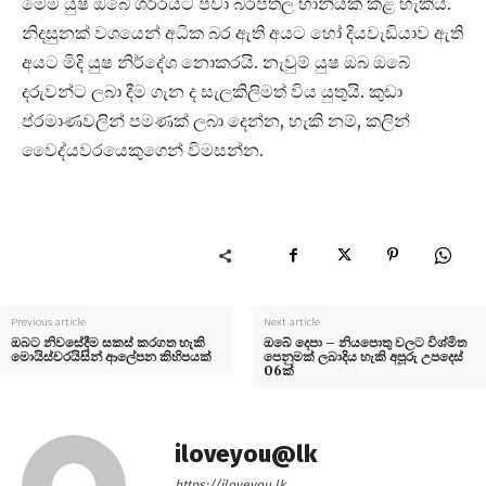
මෙම යුෂ ඔබේ ශරීරයට පවා බරපතල හානියක් කළ හැකිය.
නිදසුනක් වශයෙන් අධික බර ඇති අයට හෝ දියවැඩියාව ඇති
අයට මිදි යුෂ නිර්දේශ නොකරයි. නැවුම් යුෂ ඔබ ඔබේ
දරුවන්ට ලබා දීම ගැන ද සැලකිලිමත් විය යුතුයි. කුඩා
ප්රමාණවලින් පමණක් ලබා දෙන්න, හැකි නම්, කලින්
වෛද්යවරයෙකුගෙන් විමසන්න.
Previous article
Next article
ඔබට නිවසේදීම සකස් කරගත හැකි
ඔබේ දෙපා – නියපොතු වලට විශ්මිත
මොයිස්චරයිසින් ආලේපන කිහිපයක්
පෙනුමක් ලබාදිය හැකි අපූරු උපදෙස්
06ක්
iloveyou@lk
https://iloveyou.lk