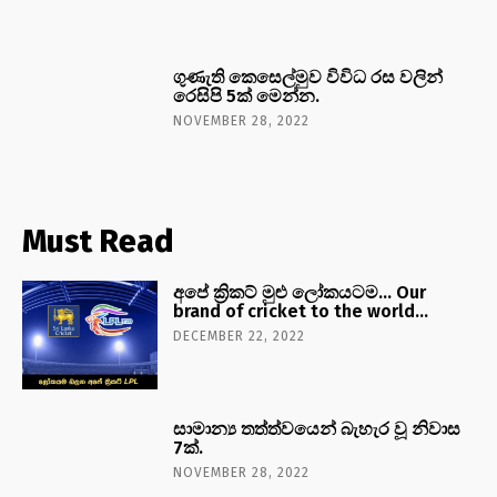
ගුණැති කෙසෙල්මුව විවිධ රස වලින්
රෙසිපි 5ක් මෙන්න.
NOVEMBER 28, 2022
Must Read
අපේ ක්‍රිකට් මුළු ලෝකයටම… Our
brand of cricket to the world…
DECEMBER 22, 2022
සාමාන්‍ය තත්ත්වයෙන් බැහැර වූ නිවාස
7ක්.
NOVEMBER 28, 2022