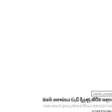
සෞඛ්‍ය උපදෙස
ඔබේ සෞඛ්‍යය වැඩි දියුණු කිරීම සඳහා
ශාක අපගේ ග්‍රහලෝකයේ ජීවයට අත්‍යවශ්‍ය වන
ILOVEYOU@