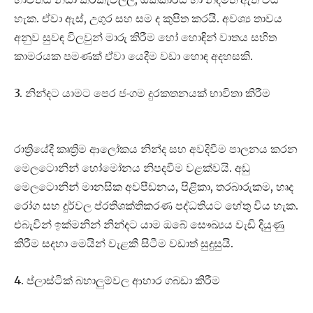
හැක. ඒවා ඇස්, උගුර සහ සම ද කුපිත කරයි. අවශ්‍ය තාවය
අනුව සුවඳ විලවුන් මාරු කිරීම හෝ හොඳින් වාතය සහිත
කාමරයක පමණක් ඒවා යෙදීම වඩා හොඳ අදහසකි.
3. නින්දට යාමට පෙර ජංගම දුරකතනයක් භාවිතා කිරීම
රාත්‍රියේදී කෘත්‍රිම ආලෝකය නින්ද සහ අවදිවීම පාලනය කරන
මෙලටොනින් හෝමෝනය නිපදවීම වළක්වයි. අඩු
මෙලටොනින් මානසික අවපීඩනය, පිළිකා, තරබාරුකම, හෘද
රෝග සහ දුර්වල ප්රතිශක්තිකරණ පද්ධතියට හේතු විය හැක.
එබැවින් ඉක්මනින් නින්දට යාම ඔබේ සෞඛ්‍යය වැඩි දියුණු
කිරීම සදහා මෙයින් වැළකී සිටීම වඩාත් සුදුසුයි.
4. ප්ලාස්ටික් බහාලුම්වල ආහාර ගබඩා කිරීම