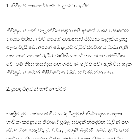
1. කිවිසුම් යාමෙන් ඔබව වළක්වා ගැනීම
කිවිසුම් යාමක් වැලැක්වීම සඳහා අපි අපගේ මුඛය වසාගෙන
නාසය මිරිකන විට අපගේ අභ්‍යන්තර පීඩනය සැලකිය යුතු
ලෙස වැඩි වේ. අපගේ මොළයට රුධිර ප්රවාහය බාධා ඇති
වන අතර අපගේ රුධිර වාහිනී සහ ස්නායු පටක සම්පීඩිත
වේ. මේ නිසා හිසරදය සහ ශ්රවණ ගැටළු පවා ඇති විය හැක.
කිවිසුම් යාමෙන් කිසිවිටෙක ඔබව නවත්වන්න එපා.
2. සුවඳ විලවුන් භාවිතා කිරීම
කෘත්‍රිම ද්‍රව්‍ය බොහෝ විට සුවඳ විලවුන් නිෂ්පාදනය සඳහා
භාවිතා කරනුයේ ඒවායේ ප්‍රබල සුවඳක් නිපදවන බැවින් සහ
ස්වභාවික තෙල්වලට වඩා ලාභදායී බැවිනි. මෙම ද්රව්යයන්
භාවිතය නිසා කරකැවිල්ල, ඔක්කාරය හා නිදිමත ඇති විය