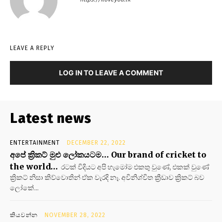
LEAVE A REPLY
LOG IN TO LEAVE A COMMENT
Latest news
ENTERTAINMENT
DECEMBER 22, 2022
අපේ ක්‍රිකට් මුළු ලෝකයටම… Our brand of cricket to
the world…
රටක් විදියට අපි හැමෝම එකතු වුණේ, එකක් වුණේ
ක්‍රිකට් නිසා කිව්වොතින් ඒක වැරදි නෑ. අවිනිශ්චිත ක්‍රීඩාව ක්‍රිකට් බව
ලෝකේ...
කියවන්න
NOVEMBER 28, 2022