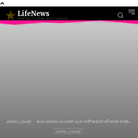
LifeNews
Fashion Trends and Culture
සෞඛ්‍ය උපදෙස්
අපේ සෞඛ්‍යට භයානක ලෙස හානි කරවන අපි කරන නරක...
සෞඛ්‍ය උපදෙස්