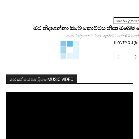
සෞඛ්‍ය උපදෙස
ඔබ නිදාගන්නා ඔබේ කොට්ටය නිසා ඔබේම සෞඛ
සෑම රාත්‍රියකම නිදා ගැනීමට කොට්ටයක්
ILOVEYOU@
මේ සතියේ ජනප්‍රියම MUSIC VIDEO