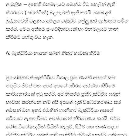
ආම්ලික – දතෙහි එනමලයට මෙන්ම ඊට පහළින් ඇති
ස්ථරයට (ඩෙන්ටින්) බලපෑමක් ඇති කරයි. ඔබේ දත්
බුරුසුවෙහි චලනය අම්ලය ගැඹුරට තල්ලු කර දන්තයට සමීප
කරයි. මෙය අතිශය සංවේදීතාවයක් හා එනමලයට හානි
කිරීමට හේතු විය හැක.
6. බැක්ටීරියා නාශක සබන් නිතර භාවිතා කිරීම
ප්‍රයෝජනවත් බැක්ටීරියා විශාල ප්‍රමාණයක් අපගේ සම
මතුපිට ජීවත් වන අතර අපගේ ශරීරය ආරක්ෂා කිරීමේ
කාර්යභාරයක් ඉටු කරයි. අපි නිතරම ප්‍රතිබැක්ටීරීය සබන්
භාවිතා කරන්නේ නම් අපි අපගේ දෑත් විෂබීජහරණය කර
අවසන් වන අතර එමඟින් හානිකර බැක්ටීරියා අපගේ
ශරීරයට ඇතුළු වීමට අවස්ථාවන් නිර්මාණය කරයි. චර්ම
රෝග විශේෂඥයින් විසින් කැපුම්, සීරීම් සහ තෘණ සඳහා
ප්රතිබැක්ටීරීය සබන් භාවිතා කිරීම නිර්දේශ කරයි. සතියකට