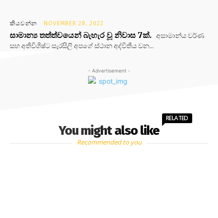
කියවන්න
NOVEMBER 28, 2022
සාමාන්‍ය තත්ත්වයෙන් බැහැර වූ නිවාස 7ක්.
අසාමාන්ය වර්ණ
සහ අතිවිශිෂ්ට සැරසිලි අපගේ ස්ථාන අද්විතීය වන...
- Advertisement -
RELATED
You might also like
Recommended to you