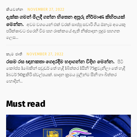
කියවන්න
NOVEMBER 27, 2022
දැක්ක ගමන් මිලදී ගන්න හිතෙන අපූරු නිර්මාණ කිහිපයක්
මෙන්න.
අවම වශයෙන් එක් වරක් සාප්පු සවාරි ගිය ඕනෑම අයෙකු
පරීක්ෂාවට එරෙහි වීම සහ රාක්කයේ ඇති නිෂ්පාදන පුදුම සහගත
ලෙස...
කෑම ජාති
NOVEMBER 27, 2022
රසම රස ඥානකතා ගෙදරදීම හදාගන්න විදිහ මෙන්න.
පිටි
කෝප්ප 1බේකින් පවුඩර් තේ හැඳි 1බිත්තර 1සීනි 75gවැනිලා තේ හැඳි
1බටර් 50gකිරි ස්වල්පයක්. සාදන ක්‍රමය මුලින්ම සීනි හා බිත්තර
හොදින්...
Must read