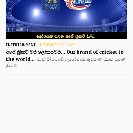
ENTERTAINMENT
DECEMBER 22, 2022
අපේ ක්‍රිකට් මුළු ලෝකයටම… Our brand of cricket to
the world…
රටක් විදියට අපි හැමෝම එකතු වුණේ, එකක් වුණේ
ක්‍රිකට්...