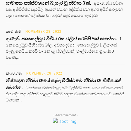
සාමාන්‍ය තත්ත්වයෙන් බැහැර වූ නිවාස 7ක්.
අසාමාන්ය වර්ණ
සහ අතිවිශිෂ්ට සැරසිලි අපගේ ස්ථාන අද්විතීය වන අතර අයිතිකරුවන්
ගැන බොහෝ දේ කියන්න. නමුත් සෑම කෙනෙකුම මුළු...
කෑම ජාති
NOVEMBER 28, 2022
ගුණැති කෙසෙල්මුව විවිධ රස වලින් රෙසිපි 5ක් මෙන්න.
1.
කෙසෙල්මුව සීනි සම්බෝල. අවශ්‍ය ද්‍රව්‍ය :- කෙසෙල්මුව 1, ලියාගත්
ළූණු ගෙඩි 1, කරපිංචා කොළ ස්වල්පයක්, හාල්මැස්සො ග්‍රෑම් 100
පමණ,...
කියවන්න
NOVEMBER 28, 2022
නිෂ්පාදන නිර්මාණයේ සැබෑ විශිෂ්ටතම නිර්මාණ කිහිපයක්
මෙන්න.
"යක්ෂයා විස්තර තුළ සිටී, ”ප්‍රසිද්ධ ප්‍රකාශනය පවසන අතර
එය එදිනෙදා අයිතම සැලසුම් කිරීම සඳහා විශේෂයෙන් සත්‍ය වේ. කෝපි
බෑගයක...
- Advertisement -