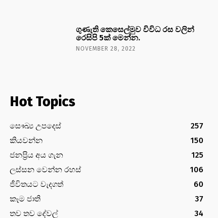
ගුණැති කෙසෙල්මුව විවිධ රස වලින්
රෙසිපි 5ක් මෙන්න.
NOVEMBER 28, 2022
Hot Topics
සෞඛ්‍ය උපදෙස්
257
කියවන්න
150
ජනප්‍රිය අය ගැන
125
ලස්සන වෙන්න රහස්
106
ජීවිතයට වැදගත්
60
කෑම ජාති
37
තව තව දේවල්
34