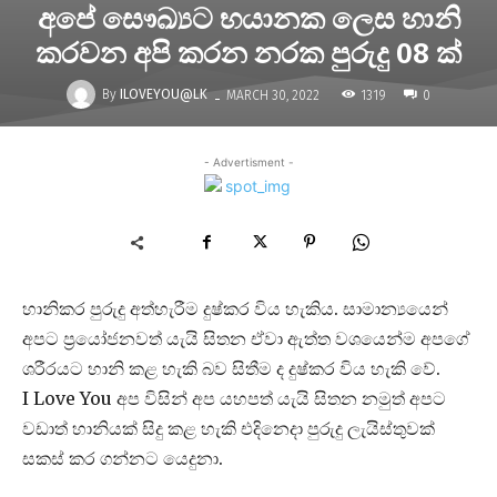
අපේ සෞඛ්‍යට භයානක ලෙස හානි
කරවන අපි කරන නරක පුරුදු 08 ක්
-
By
ILOVEYOU@LK
1319
MARCH 30, 2022
0
- Advertisment -
හානිකර පුරුදු අත්හැරීම දුෂ්කර විය හැකිය. සාමාන්‍යයෙන්
අපට ප්‍රයෝජනවත් යැයි සිතන ඒවා ඇත්ත වශයෙන්ම අපගේ
ශරීරයට හානි කළ හැකි බව සිතීම ද දුෂ්කර විය හැකි වේ.
I Love You අප විසින් අප යහපත් යැයි සිතන නමුත් අපට
වඩාත් හානියක් සිදු කළ හැකි එදිනෙදා පුරුදු ලැයිස්තුවක්
සකස් කර ගන්නට යෙදුනා.