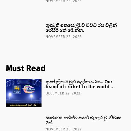
NOVEMBER 28, 2022
ගුණැති කෙසෙල්මුව විවිධ රස වලින්
රෙසිපි 5ක් මෙන්න.
NOVEMBER 28, 2022
Must Read
අපේ ක්‍රිකට් මුළු ලෝකයටම… Our
brand of cricket to the world…
DECEMBER 22, 2022
සාමාන්‍ය තත්ත්වයෙන් බැහැර වූ නිවාස
7ක්.
NOVEMBER 28, 2022