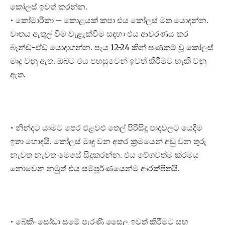
කෝලස් ඉවත් කරන්න.
• කෝමාරිකා – කොළයක් කපා එය කෝලස් මත යොදන්න.
වාතය ඇතුල් වීම වැළැක්වීම සඳහා එය ආවරණය කර
බෑන්ඩ්-ඒඩ් යොදාගන්න. පැය 12-24 කින් ඝණකම් වූ කෝලස්
මෘදු වනු ඇත. ඔබට එය පහසුවෙන් ඉවත් කිරීමට හැකි වනු
ඇත.
• නින්දට යාමට පෙර එළවළු තෙල් පිරිසිදු පාදවලට යෙදීම
ඉතා හොඳයි. කෝලස් මෘදු වන අතර ක්‍රමයෙන් අඩු වන තුරු
නැවත නැවත මෙසේ සිදුකරන්න. එය වේගවත්ම ක්රමය
නොවෙන නමුත් එය සම්පූර්ණයෙන්ම ආරක්ෂිතයි.
• බේකිං සෝඩා සමේ පැරණි සෛල ඉවත් කිරීමට සහ