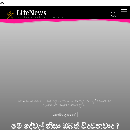
LifeNews
Fashion Trends and Culture
සෞඛ්‍ය උපදෙස්
මේ දේවල් නිසා ඔබත් විදවනවාද ? ක්ෂණිකව
වලක්වාගතහැකි විශිෂ්ට ක්‍රම...
සෞඛ්‍ය උපදෙස්
මේ දේවල් නිසා ඔබත් විදවනවාද ?