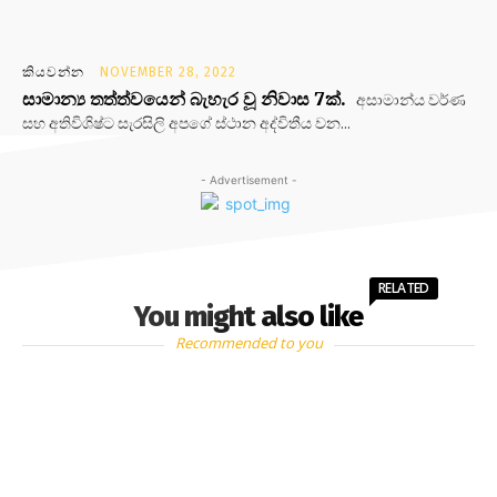
කියවන්න
NOVEMBER 28, 2022
සාමාන්‍ය තත්ත්වයෙන් බැහැර වූ නිවාස 7ක්.
අසාමාන්ය වර්ණ
සහ අතිවිශිෂ්ට සැරසිලි අපගේ ස්ථාන අද්විතීය වන...
- Advertisement -
RELATED
You might also like
Recommended to you