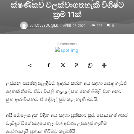
ක්ෂණිකව වලක්වාගතහැකි විශිෂ්ට
ක්‍රම 11ක්
-
By
ILOVEYOU@LK
927
APRIL 28, 2022
0
- Advertisment -
ලස්සන සපත්තු පැළදීමට ආදරය කරන අය සඳහා පොදු ගැටළු
දෙකක් තිබේ. ඒවා වියළි කැළැල් සහ තෙත් බිබිලි වන අතර
සුභ ආරංචියනම් ඒ දේවල් සුව කළ හැකි බවයි.
අපි මෙලෙස දුක් විඳින අය සදහා ප්‍රතිකාර ක්‍රම සොයාගත් අතර
වැඩිදුර විශේෂඥයෙකු ලවාද අවශ්‍ය උපදෙස් ගැනීම
යෝග්‍යයැයි ප්‍රකාශ කිරීමට කැමතියි.