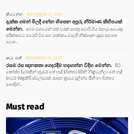
කියවන්න
NOVEMBER 27, 2022
දැක්ක ගමන් මිලදී ගන්න හිතෙන අපූරු නිර්මාණ කිහිපයක්
මෙන්න.
අවම වශයෙන් එක් වරක් සාප්පු සවාරි ගිය ඕනෑම අයෙකු
පරීක්ෂාවට එරෙහි වීම සහ රාක්කයේ ඇති නිෂ්පාදන පුදුම සහගත
ලෙස...
කෑම ජාති
NOVEMBER 27, 2022
රසම රස ඥානකතා ගෙදරදීම හදාගන්න විදිහ මෙන්න.
පිටි
කෝප්ප 1බේකින් පවුඩර් තේ හැඳි 1බිත්තර 1සීනි 75gවැනිලා තේ හැඳි
1බටර් 50gකිරි ස්වල්පයක්. සාදන ක්‍රමය මුලින්ම සීනි හා බිත්තර
හොදින්...
Must read