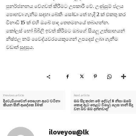
පුනර්ජනනය වේගවත් කිරීමට උපකාරී වේ. උණුසුම් ජලය
පොඟවා ගැනීම සඳහා බේකිං සෝඩා තේ හැදි 2 ක් එකතු කර
විනාඩි 15 ක් එහි ඔබේ පාද තෙතමනයේ තබාගන්න.
කෝලස් හෝ බිබිලි ඉවත් කිරීමට ඔබගේ සියලු උත්සාහයන්
නිෂ්ඵල නම් වෛද්යවරයෙකුගෙන් උපදෙස් ලබා ගැනීම
වඩාත් සුදුසුය.
Previous article
Next article
දියවැඩියාවෙන් පෙලෙන අයට වටිනා
ඔබ සිදු කරන මේ දේවල් 8 නිසා ඔබේ
කියන සීනි ආදේශක 10ක්
කොඳු ඇට පෙළට විශාල ලෙස හානි සිදු
වන බව ඔබ දන්නවාද?
iloveyou@lk