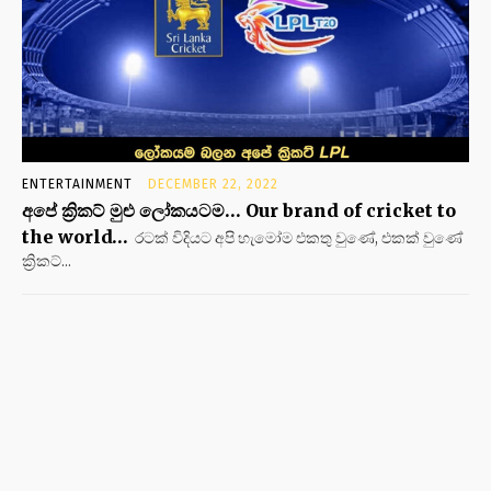
ENTERTAINMENT
DECEMBER 22, 2022
අපේ ක්‍රිකට් මුළු ලෝකයටම… Our brand of cricket to
the world…
රටක් විදියට අපි හැමෝම එකතු වුණේ, එකක් වුණේ
ක්‍රිකට්...