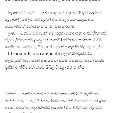
• මැංගනීස් විසඳුම – කෙටි කාලයක් සඳහා දුර්වල විසඳුමක්
තුළ බිබිලි සේදීම. මේ තුලින් එය වියළා ගත යුතුය. එය
ප්රමාණවත් නොවේ නම්, නැවත කරන්න.
• ලුණු – ඕනෑම වර්ගයක් මේ සදහා යොදාගනු ඇත. නිවාගත්
ජලය ලීටරයකට ලුණු තේ හැන්දි 1 ක් මිශ්ර කරන්න. ඔබට
ඔබේ පාද සෝදා ගැනීම හෝ පොඟවා ගැනීම සිදු කළ හැකිය.
• Chamomile සහ calendula වල ප්රතිබැක්ටීරීය
බලපෑමක් ඇත. ඔබේ පාද මේවා සමඟ පොඟවා ගෙන වාෂ්ප
ප්‍රතිකාර කිරීමෙන් ඔබට බිබිලි වියළා ගත හැකිය.
බිත්තර – හානියට පත් සම ප්‍රතිජනනය කිරීමේ හැකියාව
බිත්තර සතුයි. නැවුම් බිත්තරයක් කඩා කවචයෙන් සුදු පටලය
වෙන් කරන්න. බෑන්ඩ්-ඒඩ් එකකින් එය බිබිලි මත ඇලවීම