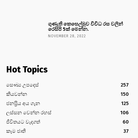
ගුණැති කෙසෙල්මුව විවිධ රස වලින්
රෙසිපි 5ක් මෙන්න.
NOVEMBER 28, 2022
Hot Topics
සෞඛ්‍ය උපදෙස්
257
කියවන්න
150
ජනප්‍රිය අය ගැන
125
ලස්සන වෙන්න රහස්
106
ජීවිතයට වැදගත්
60
කෑම ජාති
37