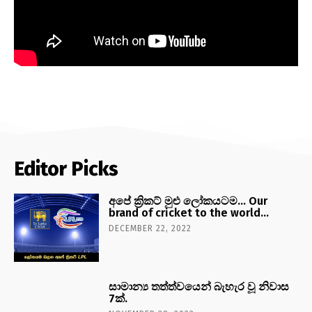
Editor Picks
අපේ ක්‍රිකට් මුළු ලෝකයටම… Our
brand of cricket to the world…
DECEMBER 22, 2022
සාමාන්‍ය තත්ත්වයෙන් බැහැර වූ නිවාස
7ක්.