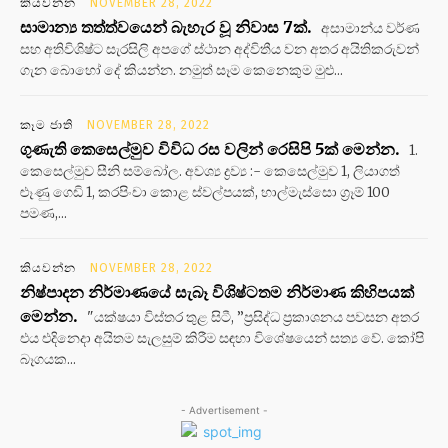
කියවන්න
NOVEMBER 28, 2022
සාමාන්‍ය තත්ත්වයෙන් බැහැර වූ නිවාස 7ක්.
අසාමාන්ය වර්ණ
සහ අතිවිශිෂ්ට සැරසිලි අපගේ ස්ථාන අද්විතීය වන අතර අයිතිකරුවන්
ගැන බොහෝ දේ කියන්න. නමුත් සෑම කෙනෙකුම මුළු...
කෑම ජාති
NOVEMBER 28, 2022
ගුණැති කෙසෙල්මුව විවිධ රස වලින් රෙසිපි 5ක් මෙන්න.
1.
කෙසෙල්මුව සීනි සම්බෝල. අවශ්‍ය ද්‍රව්‍ය :- කෙසෙල්මුව 1, ලියාගත්
ළූණු ගෙඩි 1, කරපිංචා කොළ ස්වල්පයක්, හාල්මැස්සො ග්‍රෑම් 100
පමණ,...
කියවන්න
NOVEMBER 28, 2022
නිෂ්පාදන නිර්මාණයේ සැබෑ විශිෂ්ටතම නිර්මාණ කිහිපයක්
මෙන්න.
"යක්ෂයා විස්තර තුළ සිටී, ”ප්‍රසිද්ධ ප්‍රකාශනය පවසන අතර
එය එදිනෙදා අයිතම සැලසුම් කිරීම සඳහා විශේෂයෙන් සත්‍ය වේ. කෝපි
බෑගයක...
- Advertisement -