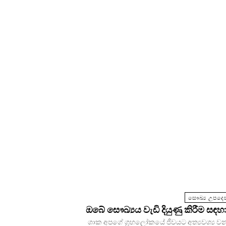
සෞඛ්‍ය උපදෙස
ඔබේ සෞඛ්‍යය වැඩි දියුණු කිරීම සඳහා
ශාක අපගේ ග්‍රහලෝකයේ ජීවයට අත්‍යවශ්‍ය වන