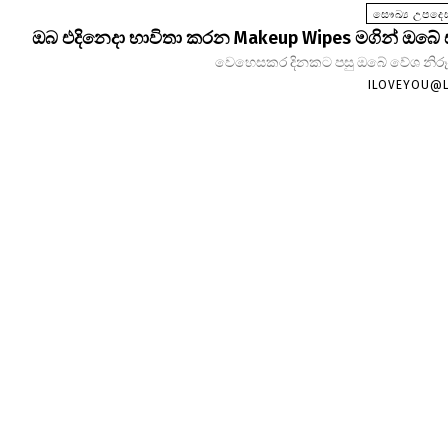
සෞඛ්‍ය උපදෙස
ඔබ එදිනෙදා භාවිතා කරන Makeup Wipes මගින් ඔබේ
වෙහෙසකර දිනකට පසු ඔබේ වේශ නිරූපණ
ILOVEYOU@