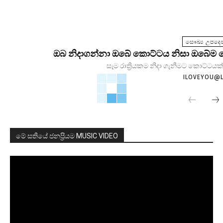
සෞඛ්‍ය උපදෙස
ඔබ නිදාගන්නා ඔබේ කොට්ටය නිසා ඔබේම සෞඛ
සෑම රාත්‍රියකම නිදා ගැනීමට කොට්ටයක්
ILOVEYOU@
මේ සතියේ ජනප්‍රියම MUSIC VIDEO