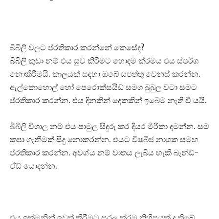
බිබිලි වලට ප්රතිකාර කරන්නේ කෙසේද?
බිබිලි කුඩා නම් එය සුව කිරීමට හොඳම ක්රමය එය ස්පර්ශ
නොකිරීමයි. කාලයක් සඳහා ඔබේ සපත්තු වෙනස් කරන්න.
ඇල්කොහොල් හෝ පෙරොක්සයිඩ් සමග බුබුල වටා සමට
ප්රතිකාර කරන්න. එය දිනකින් දෙකකින් ඉබේම නැති වී යයි.
බිබිලි විශාල නම් එය පාමුල සිදුරු කර දියර මිරිකා දමන්න. සම
කපා ගැනීමක් සිදු නොකරන්න. එයට විෂබීජ නාශක සමඟ
ප්රතිකාර කරන්න. අවශ්ය නම් වාතය ලැබිය හැකි බෑන්ඩ්-
ඒඩ් යොදන්න.
එය ඉක්මනින් ඉවත් කිරීමට සරල ක්රම කිහිපයක් ද තිබේ.