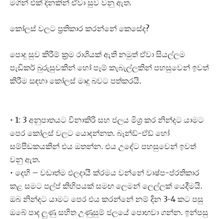
මගින් එක් දිනකින් ඒවා සුව වනු ඇත.
කෝලස් වලට ප්‍රතිකාර කරන්නේ කෙසේද?
පොදු සුව කිරීම් ක්‍රම රාශියක් ඇති නමුත් ඒවා සියල්ලම
පැඩිකර් බුරුසුවකින් හෝ පෑම් කැබැල්ලකින් පහසුවෙන් ඉවත්
කිරීම සඳහා කෝලස් මෘදු බවට පත්කරයි.
• 1: 3 අනුපාතයට විනාකිරි සහ ජලය මිශ්‍ර කර නින්දට යාමට
පෙර කෝලස් වලට යොදන්නත. බෑන්ඩ්-ඒඩ් හෝ
සම්පීඩකයකින් එය ඔතන්න. එය උදේට පහසුවෙන් ඉවත්
වනු ඇත.
• දෙහි – වඩාත්ම ඵලදායී ක්රමය වන්නේ වාෂ්ප-ප්රතිකාර
කළ සමට පල්ප් කිහිපයක් සමඟ ලෙමන් ලෙල්ලක් යෙදීමයි.
ඔබ නින්දට යාමට පෙර එය කරන්නේ නම් දින 3-4 කට පසු
ඔබේ පාද ලුණු සහිත උණුසුම් ජලයේ පොඟවා ගන්න. ඉන්පසු