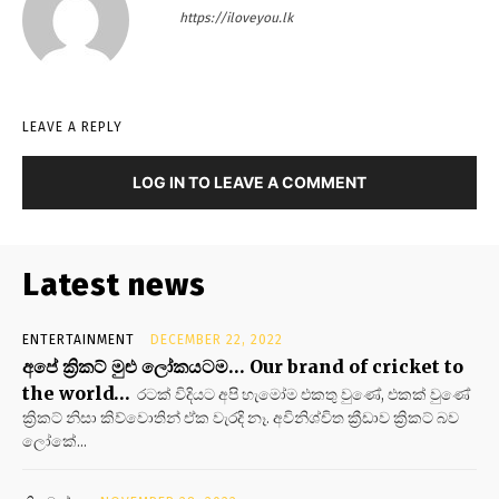
https://iloveyou.lk
LEAVE A REPLY
LOG IN TO LEAVE A COMMENT
Latest news
ENTERTAINMENT
DECEMBER 22, 2022
අපේ ක්‍රිකට් මුළු ලෝකයටම… Our brand of cricket to
the world…
රටක් විදියට අපි හැමෝම එකතු වුණේ, එකක් වුණේ
ක්‍රිකට් නිසා කිව්වොතින් ඒක වැරදි නෑ. අවිනිශ්චිත ක්‍රීඩාව ක්‍රිකට් බව
ලෝකේ...