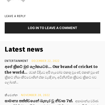
LEAVE A REPLY
LOG IN TO LEAVE A COMMENT
Latest news
ENTERTAINMENT
DECEMBER 22, 2022
අපේ ක්‍රිකට් මුළු ලෝකයටම… Our brand of cricket to
the world…
රටක් විදියට අපි හැමෝම එකතු වුණේ, එකක් වුණේ
ක්‍රිකට් නිසා කිව්වොතින් ඒක වැරදි නෑ. අවිනිශ්චිත ක්‍රීඩාව ක්‍රිකට් බව
ලෝකේ...
කියවන්න
NOVEMBER 28, 2022
සාමාන්‍ය තත්ත්වයෙන් බැහැර වූ නිවාස 7ක්.
අසාමාන්ය වර්ණ