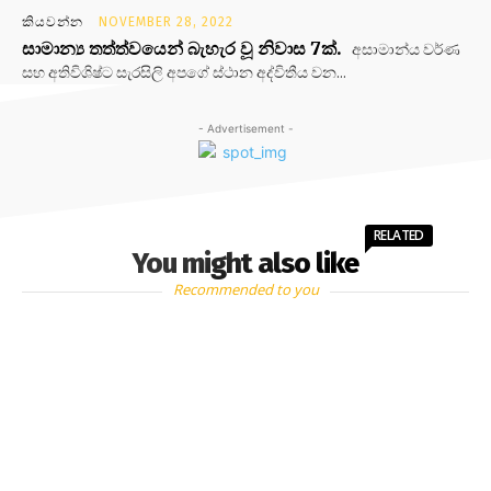
කියවන්න
NOVEMBER 28, 2022
සාමාන්‍ය තත්ත්වයෙන් බැහැර වූ නිවාස 7ක්.
අසාමාන්ය වර්ණ
සහ අතිවිශිෂ්ට සැරසිලි අපගේ ස්ථාන අද්විතීය වන...
- Advertisement -
RELATED
You might also like
Recommended to you