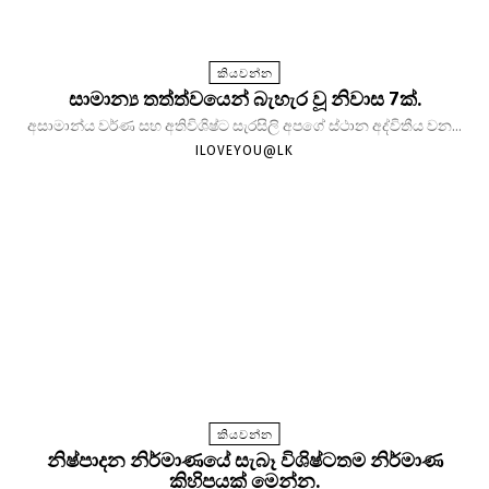
කියවන්න
සාමාන්‍ය තත්ත්වයෙන් බැහැර වූ නිවාස 7ක්.
අසාමාන්ය වර්ණ සහ අතිවිශිෂ්ට සැරසිලි අපගේ ස්ථාන අද්විතීය වන...
ILOVEYOU@LK
කියවන්න
නිෂ්පාදන නිර්මාණයේ සැබෑ විශිෂ්ටතම නිර්මාණ
කිහිපයක් මෙන්න.