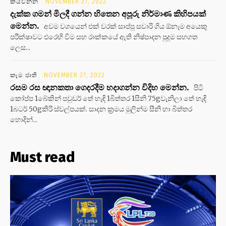
කියවන්න
NOVEMBER 27, 2022
දැක්ක ගමන් මිලදී ගන්න හිතෙන අපූරු නිර්මාණ කිහිපයක්
මෙන්න.
අවම වශයෙන් එක් වරක් සාප්පු සවාරි ගිය ඕනෑම අයෙකු
පරීක්ෂාවට එරෙහි වීම සහ රාක්කයේ ඇති නිෂ්පාදන පුදුම සහගත
ලෙස...
කෑම ජාති
NOVEMBER 27, 2022
රසම රස ඥානකතා ගෙදරදීම හදාගන්න විදිහ මෙන්න.
පිටි
කෝප්ප 1බේකින් පවුඩර් තේ හැඳි 1බිත්තර 1සීනි 75gවැනිලා තේ හැඳි
1බටර් 50gකිරි ස්වල්පයක්. සාදන ක්‍රමය මුලින්ම සීනි හා බිත්තර
හොදින්...
Must read