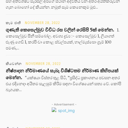
සහ අතිවිශිෂ්ට සැරසිලි අපගේ ස්ථාන අද්විතීය වන අතර අයිතිකරුවන්
ගැන බොහෝ දේ කියන්න. නමුත් සෑම කෙනෙකුම මුළු...
කෑම ජාති
NOVEMBER 28, 2022
ගුණැති කෙසෙල්මුව විවිධ රස වලින් රෙසිපි 5ක් මෙන්න.
1.
කෙසෙල්මුව සීනි සම්බෝල. අවශ්‍ය ද්‍රව්‍ය :- කෙසෙල්මුව 1, ලියාගත්
ළූණු ගෙඩි 1, කරපිංචා කොළ ස්වල්පයක්, හාල්මැස්සො ග්‍රෑම් 100
පමණ,...
කියවන්න
NOVEMBER 28, 2022
නිෂ්පාදන නිර්මාණයේ සැබෑ විශිෂ්ටතම නිර්මාණ කිහිපයක්
මෙන්න.
"යක්ෂයා විස්තර තුළ සිටී, ”ප්‍රසිද්ධ ප්‍රකාශනය පවසන අතර
එය එදිනෙදා අයිතම සැලසුම් කිරීම සඳහා විශේෂයෙන් සත්‍ය වේ. කෝපි
බෑගයක...
- Advertisement -