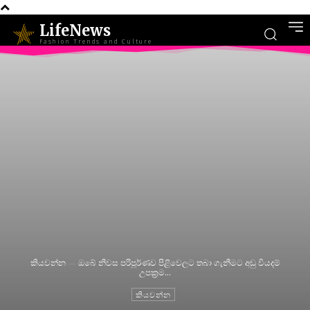
LifeNews
Fashion Trends and Culture
කියවන්න
ඔබේ නිවස පරිපූර්ණව පිළිවෙලට තබා ගැනීමට අඩු වියදම්
උපක්‍රම...
කියවන්න