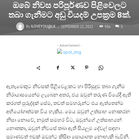
ඔබේ නිවස පරිපූර්ණව පිළිවෙලට
තබා ගැනීමට අඩු වියදම් උපක්‍රම 8ක්.
-
By
ILOVEYOU@LK
964
SEPTEMBER 22, 2022
0
- Advertisment -
ඇතැමෙකුට නිවසක් පිළිවෙළකට හා පිරිසුදුව තබා ගැනීම
නිරායාසයෙන්ම ලැබෙන අතර, එය ඔවුන් තරුණ වියේදී ඇති
කරගත් පුරුද්දක් සේම, තවත් සමහරුන්ට එය ඇත්තෙන්ම
අභියෝගාත්මක විය හැකිය. මෙය ඔවුන් උත්සාහ නොකරන
නිසා නොවේ, නමුත් සමහර විට, ඔවුන්ගේ උත්සාහයන්
නොතකා, ඔවුන් නිවසේ තබා ඇති සියලුම දේවල් සඳහා
ප්‍රමාණවත් ඉඩක් ඔවුන්ට කිසිදා සොයාගත නොහැකි බැවිනි.