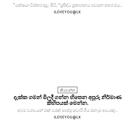
"යක්ෂයා විස්තර තුළ සිටී, ”ප්‍රසිද්ධ ප්‍රකාශනය පවසන අතර එය...
ILOVEYOU@LK
කියවන්න
දැක්ක ගමන් මිලදී ගන්න හිතෙන අපූරු නිර්මාණ
කිහිපයක් මෙන්න.
අවම වශයෙන් එක් වරක් සාප්පු සවාරි ගිය ඕනෑම අයෙකු...
ILOVEYOU@LK