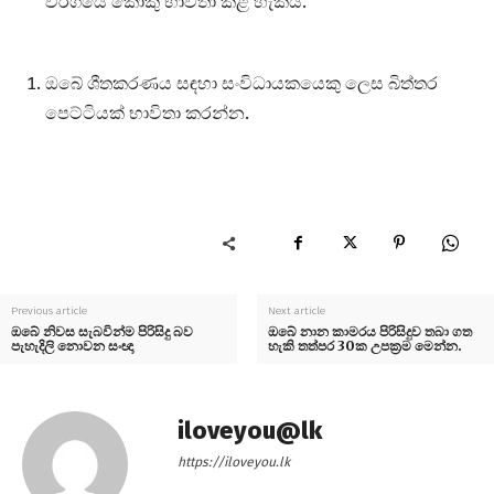
වර්ගයේ කොකු භාවිතා කළ හැකිය.
ඔබේ ශීතකරණය සඳහා සංවිධායකයෙකු ලෙස බිත්තර
පෙට්ටියක් භාවිතා කරන්න.
Previous article
Next article
ඔබේ නිවස සැබවින්ම පිරිසිදු බව
ඔබේ නාන කාමරය පිරිසිදුව තබා ගත
පැහැදිලි නොවන සංඥා
හැකි තත්පර 30ක උපක්‍රම මෙන්න.
iloveyou@lk
https://iloveyou.lk