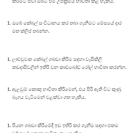
කිරීමට පවා ඔබට එම උපක්‍රමය භාවිතා කළ හැකිය.
ඔබේ කේබල් සංවිධානය කර තබා ගැනීමට මේසයේ දාර
මත ක්ලිප් තබන්න.
ලාච්චුවක කේබල් ගබඩා කිරීම සඳහා වැසිකිලි
කඩදාසිවලින් ඉතිරි වන කාඩ්බෝඩ් රෝල් භාවිතා කරන්න.
ඇලවුම් කොකු භාවිතා කිරීමෙන්, එය පිරී ඇති විට කුණු
බෑගය වැටීමෙන් වළක්වා ගත හැකිය.
පියන ගබඩා කිරීමේදී ඉඩ ඉතිරි කර ගැනීම සඳහා එකම