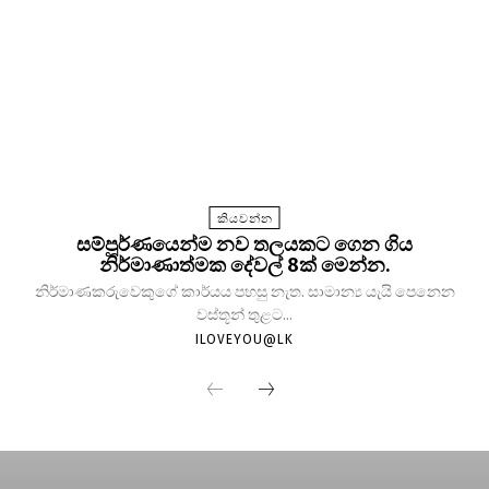
කියවන්න
සම්පූර්ණයෙන්ම නව තලයකට ගෙන ගිය
නිර්මාණාත්මක දේවල් 8ක් මෙන්න.
නිර්මාණකරුවෙකුගේ කාර්යය පහසු නැත. සාමාන්‍ය යැයි පෙනෙන
වස්තූන් තුළට...
ILOVEYOU@LK