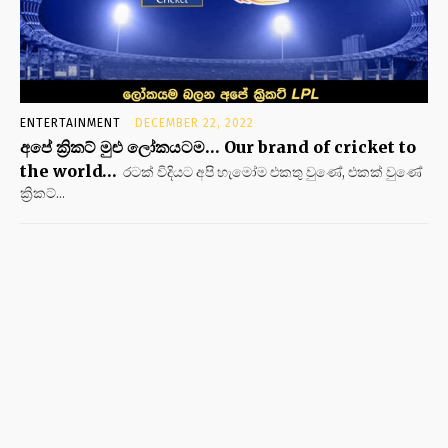
ENTERTAINMENT
DECEMBER 22, 2022
අපේ ක්‍රිකට් මුළු ලෝකයටම… Our brand of cricket to
the world…
රටක් විදියට අපි හැමෝම එකතු වුණේ, එකක් වුණේ
ක්‍රිකට්...