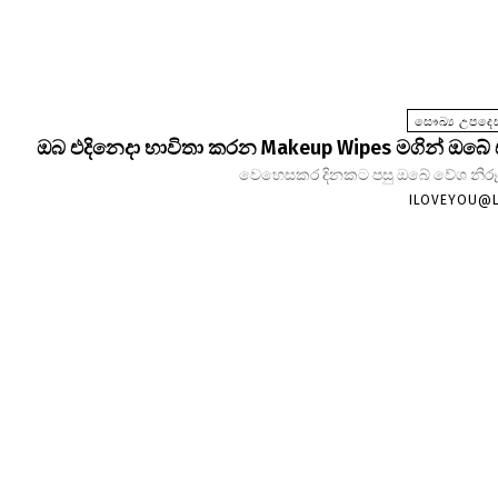
සෞඛ්‍ය උපදෙස
ඔබ එදිනෙදා භාවිතා කරන Makeup Wipes මගින් ඔබේ
වෙහෙසකර දිනකට පසු ඔබේ වේශ නිරූපණ
ILOVEYOU@