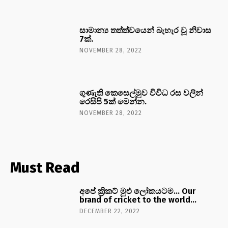
සාමාන්‍ය තත්ත්වයෙන් බැහැර වූ නිවාස
7ක්.
NOVEMBER 28, 2022
ගුණැති කෙසෙල්මුව විවිධ රස වලින්
රෙසිපි 5ක් මෙන්න.
NOVEMBER 28, 2022
Must Read
අපේ ක්‍රිකට් මුළු ලෝකයටම… Our
brand of cricket to the world…
DECEMBER 22, 2022