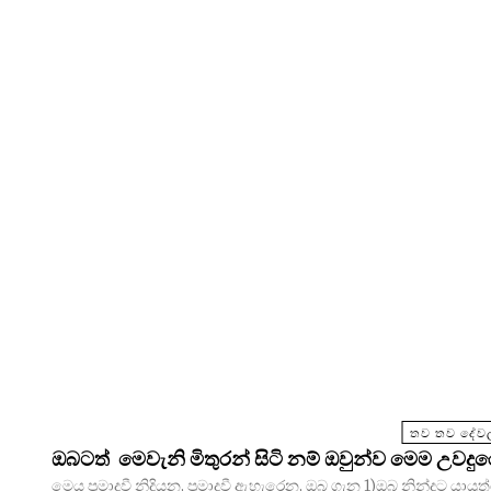
තව තව දේවල
ඔබටත් මෙවැනි මිතුරන් සිටි නම් ඔවුන්ව මෙම උවදු
මෙය ප්‍රමාදවී නිදියන, ප්‍රමාදවී ඇහැරෙන, ඔබ ගැන 1)ඔබ නින්දට යායුත්තේ කීයටද? 2)කලින් නින්දටගොස් කලින් අවදිවීම ඇඟට