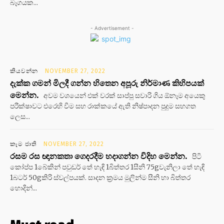
බෑගයක...
- Advertisement -
කියවන්න
NOVEMBER 27, 2022
දැක්ක ගමන් මිලදී ගන්න හිතෙන අපූරු නිර්මාණ කිහිපයක්
මෙන්න.
අවම වශයෙන් එක් වරක් සාප්පු සවාරි ගිය ඕනෑම අයෙකු
පරීක්ෂාවට එරෙහි වීම සහ රාක්කයේ ඇති නිෂ්පාදන පුදුම සහගත
ලෙස...
කෑම ජාති
NOVEMBER 27, 2022
රසම රස ඥානකතා ගෙදරදීම හදාගන්න විදිහ මෙන්න.
පිටි
කෝප්ප 1බේකින් පවුඩර් තේ හැඳි 1බිත්තර 1සීනි 75gවැනිලා තේ හැඳි
1බටර් 50gකිරි ස්වල්පයක්. සාදන ක්‍රමය මුලින්ම සීනි හා බිත්තර
හොදින්...