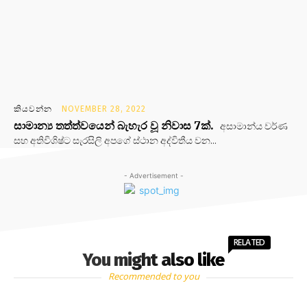
කියවන්න
NOVEMBER 28, 2022
සාමාන්‍ය තත්ත්වයෙන් බැහැර වූ නිවාස 7ක්.
අසාමාන්ය වර්ණ
සහ අතිවිශිෂ්ට සැරසිලි අපගේ ස්ථාන අද්විතීය වන...
- Advertisement -
RELATED
You might also like
Recommended to you