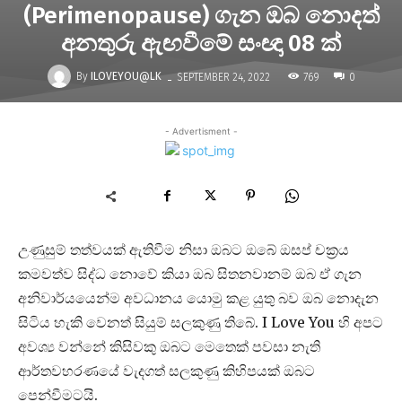
(Perimenopause) ගැන ඔබ නොදත්
අනතුරු ඇඟවීමේ සංඥා 08 ක්
-
By
ILOVEYOU@LK
769
SEPTEMBER 24, 2022
0
- Advertisment -
උණුසුම් තත්වයක් ඇතිවීම නිසා ඔබට ඔබේ ඔසප් චක්‍රය
කමවත්ව සිද්ධ නොවේ කියා ඔබ සිතනවානම් ඔබ ඒ ගැන
අනිවාර්යයෙන්ම අවධානය යොමු කළ යුතු බව ඔබ නොදැන
සිටිය හැකි වෙනත් සියුම් සලකුණු තිබේ. I Love You හි අපට
අවශ්‍ය වන්නේ කිසිවකු ඔබට මෙතෙක් පවසා නැති
ආර්තවහරණයේ වැදගත් සලකුණු කිහිපයක් ඔබට
පෙන්වීමටයි.