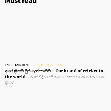
Must read
ENTERTAINMENT
DECEMBER 22, 2022
අපේ ක්‍රිකට් මුළු ලෝකයටම… Our brand of cricket to
the world…
රටක් විදියට අපි හැමෝම එකතු වුණේ, එකක් වුණේ
ක්‍රිකට්...