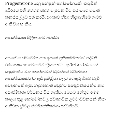
Progesterone යනු සන්සුන් හෝමෝනයකි. එබැවින්
ශරීරයේ එහි මට්ටම පහත වැටෙන විට එය ඔබට වඩාත්
කනස්සල්ලට පත් කරයි. සාංකාව නිසා නිදාගැනීමේ ගැටළු
ඇති විය හැකිය.
අසාත්මිකතා පිළිබඳ නව අවස්ථා
අපගේ හෝර්මෝන සහ අපගේ ප්‍රතිශක්තිකරණ පද්ධති
එකිනෙක හා සමගාමීව ක්‍රියා කරයි. ආර්තවහරණයෙන්
සංක්‍රමණය වන කාන්තාවන් ඔවුන්ගේ වර්තමාන
අසාත්මිකතාවන්ට දැඩි ප්‍රතික්‍රියා වලට ගොදුරු වීමේ වැඩි
අවදානමක් ඇත. නැතහොත් ඔවුන්ට සම්පූර්ණයෙන්ම නව
අසාත්මිකතා වර්ධනය විය හැකිය. මෙයට හේතුව මෙම
කාලය තුළ හෝමෝනවල ස්වාභාවික උච්චාවචනයන් නිසා
ඇතිවන දුර්වල ප්රතිශක්තිකරණ පද්ධතියයි.