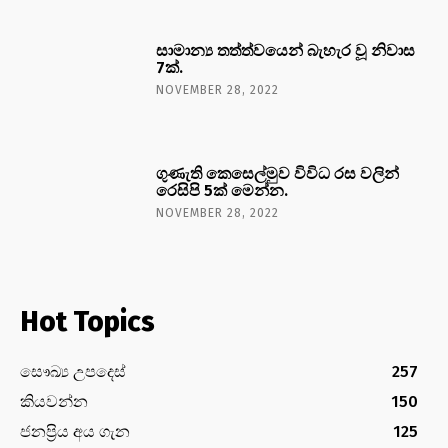
සාමාන්‍ය තත්ත්වයෙන් බැහැර වූ නිවාස
7ක්.
NOVEMBER 28, 2022
ගුණැති කෙසෙල්මුව විවිධ රස වලින්
රෙසිපි 5ක් මෙන්න.
NOVEMBER 28, 2022
Hot Topics
සෞඛ්‍ය උපදෙස්
257
කියවන්න
150
ජනප්‍රිය අය ගැන
125