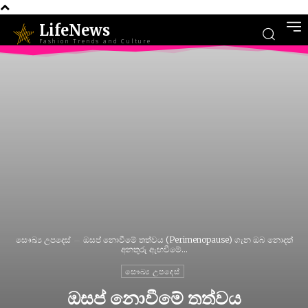
LifeNews
Fashion Trends and Culture
සෞඛ්‍ය උපදෙස්
ඔසප් නොවීමේ තත්වය (Perimenopause) ගැන ඔබ නොදත්
අනතුරු ඇඟවීමේ...
සෞඛ්‍ය උපදෙස්
ඔසප් නොවීමේ තත්වය