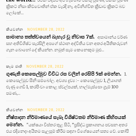
රටක් විදියට අපි හැමෝම එකතු වුණේ, එකක් වුණේ
ක්‍රිකට් නිසා කිව්වොතින් ඒක වැරදි නෑ. අවිනිශ්චිත ක්‍රීඩාව ක්‍රිකට් බව
ලෝකේ...
කියවන්න
NOVEMBER 28, 2022
සාමාන්‍ය තත්ත්වයෙන් බැහැර වූ නිවාස 7ක්.
අසාමාන්ය වර්ණ
සහ අතිවිශිෂ්ට සැරසිලි අපගේ ස්ථාන අද්විතීය වන අතර අයිතිකරුවන්
ගැන බොහෝ දේ කියන්න. නමුත් සෑම කෙනෙකුම මුළු...
කෑම ජාති
NOVEMBER 28, 2022
ගුණැති කෙසෙල්මුව විවිධ රස වලින් රෙසිපි 5ක් මෙන්න.
1.
කෙසෙල්මුව සීනි සම්බෝල. අවශ්‍ය ද්‍රව්‍ය :- කෙසෙල්මුව 1, ලියාගත්
ළූණු ගෙඩි 1, කරපිංචා කොළ ස්වල්පයක්, හාල්මැස්සො ග්‍රෑම් 100
පමණ,...
කියවන්න
NOVEMBER 28, 2022
නිෂ්පාදන නිර්මාණයේ සැබෑ විශිෂ්ටතම නිර්මාණ කිහිපයක්
මෙන්න.
"යක්ෂයා විස්තර තුළ සිටී, ”ප්‍රසිද්ධ ප්‍රකාශනය පවසන අතර
එය එදිනෙදා අයිතම සැලසුම් කිරීම සඳහා විශේෂයෙන් සත්‍ය වේ. කෝපි