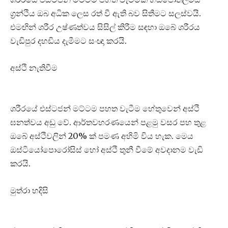
ග්‍රන්ථිය ඔබ අධික ලෙස රත් වී ඇති බව සිතීමට සලස්වයි.
එමඟින් ශරීර උෂ්ණත්වය සිසිල් කිරීම සඳහා ඔබේ ශරීරය
වැඩිපුර දහඩිය දැමීමට සංඥා කරයි.
අස්ථි නැතිවීම
ශරීරයේ එස්ටජන් මට්ටම පහත වැටීම හේතුවෙන් අස්ථි
ඝනත්වය අඩු වේ. ආර්තවහරණයෙන් පළමු වසර පහ තුළ
ඔබේ අස්ථිවලින් 20% ක් පමණ අහිමි විය හැක. මෙය
ඔස්ටියෝපොරෝසිස් හෝ අස්ථි තුනී වීමේ අවදානම වැඩි
කරයි.
මුත්රා හදිසි