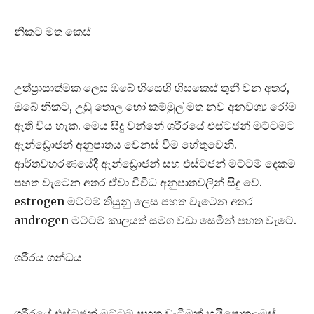
නිකට මත කෙස්
උත්ප්‍රාසාත්මක ලෙස ඔබේ හිසෙහි හිසකෙස් තුනී වන අතර,
ඔබේ නිකට, උඩු තොල හෝ කම්මුල් මත නව අනවශ්‍ය රෝම
ඇති විය හැක. මෙය සිදු වන්නේ ශරීරයේ එස්ටජන් මට්ටමට
ඇන්ඩ්‍රොජන් අනුපාතය වෙනස් වීම හේතුවෙනි.
ආර්තවහරණයේදී ඇන්ඩ්‍රොජන් සහ එස්ටජන් මට්ටම් දෙකම
පහත වැටෙන අතර ඒවා විවිධ අනුපාතවලින් සිදු වේ.
estrogen මට්ටම් තියුනු ලෙස පහත වැටෙන අතර
androgen මට්ටම් කාලයත් සමග වඩා සෙමින් පහත වැටේ.
ශරීරය ගන්ධය
ශරීරයේ එස්ටජන් මට්ටම් පහත වැටීමක් හයිපොතලමස්