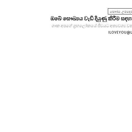
සෞඛ්‍ය උපදෙස
ඔබේ සෞඛ්‍යය වැඩි දියුණු කිරීම සඳහා
ශාක අපගේ ග්‍රහලෝකයේ ජීවයට අත්‍යවශ්‍ය වන
ILOVEYOU@