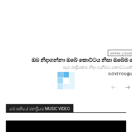
සෞඛ්‍ය උපදෙස
ඔබ නිදාගන්නා ඔබේ කොට්ටය නිසා ඔබේම සෞඛ
සෑම රාත්‍රියකම නිදා ගැනීමට කොට්ටයක්
ILOVEYOU@
මේ සතියේ ජනප්‍රියම MUSIC VIDEO