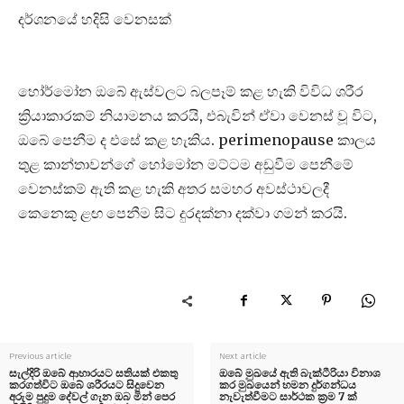
දර්ශනයේ හදිසි වෙනසක්
හෝර්මෝන ඔබේ ඇස්වලට බලපෑම් කළ හැකි විවිධ ශරීර
ක්‍රියාකාරකම් නියාමනය කරයි, එබැවින් ඒවා වෙනස් වූ විට,
ඔබේ පෙනීම ද එසේ කළ හැකිය. perimenopause කාලය
තුළ කාන්තාවන්ගේ හෝමෝන මට්ටම අඩුවීම පෙනීමේ
වෙනස්කම් ඇති කළ හැකි අතර සමහර අවස්ථාවලදී
කෙනෙකු ළඟ පෙනීම සිට දුරදක්නා දක්වා ගමන් කරයි.
Previous article
Next article
සැල්දිරි ඔබේ ආහාරයට සතියක් එකතු
ඔබේ මුඛයේ ඇති බැක්ටීරියා විනාශ
කරගත්විට ඔබේ ශරීරයට සිදුවෙන
කර මුඛයෙන් හමන දුර්ගන්ධය
අරුම පුදුම දේවල් ගැන ඔබ මින් පෙර
නැවැත්වීමට සාර්ථක ක්‍රම 7 ක්