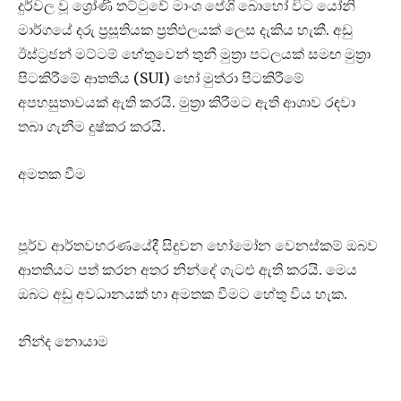
දුර්වල වූ ශ්‍රෝණි තට්ටුවේ මාංශ පේශි බොහෝ විට යෝනි
මාර්ගයේ දරු ප්‍රසූතියක ප්‍රතිඵලයක් ලෙස දැකිය හැකී. අඩු
ඊස්ට්‍රජන් මට්ටම් හේතුවෙන් තුනී මුත්‍රා පටලයක් සමඟ මුත්‍රා
පිටකිරීමේ ආතතිය (SUI) හෝ මුත්රා පිටකිරීමේ
අපහසුතාවයක් ඇති කරයි. මුත්‍රා කිරීමට ඇති ආශාව රඳවා
තබා ගැනීම දුෂ්කර කරයි.
අමතක වීම
පූර්ව ආර්තවහරණයේදී සිදුවන හෝමෝන වෙනස්කම් ඔබව
ආතතියට පත් කරන අතර නින්දේ ගැටළු ඇති කරයි. මෙය
ඔබට අඩු අවධානයක් හා අමතක වීමට හේතු විය හැක.
නින්ද නොයාම