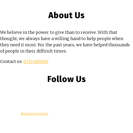
About Us
We believe in the power to give than to receive. With that
thought, we always have a willing hand to help people when
they need it most. For the past years, we have helped thousands
of people in their difficult times.
Contact us:
0713 499499
Follow Us
© Copyright -
Newspaper theme
by tagDiv
කියවන්න
ලස්සන වෙන්න රහස්
කෑම ජාති
හැඩට ඉන්න