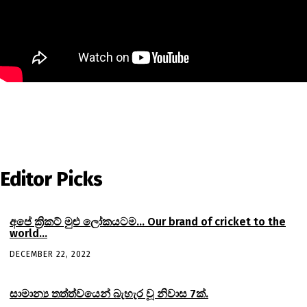
Editor Picks
අපේ ක්‍රිකට් මුළු ලෝකයටම… Our brand of cricket to the
world…
DECEMBER 22, 2022
සාමාන්‍ය තත්ත්වයෙන් බැහැර වූ නිවාස 7ක්.