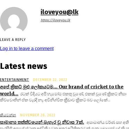
iloveyou@lk
https://iloveyou.lk
LEAVE A REPLY
Log in to leave a comment
Latest news
ENTERTAINMENT
DECEMBER 22, 2022
අපේ ක්‍රිකට් මුළු ලෝකයටම… Our brand of cricket to the
world…
රටක් විදියට අපි හැමෝම එකතු වුණේ, එකක් වුණේ ක්‍රිකට් නිසා
කිව්වොතින් ඒක වැරදි නෑ. අවිනිශ්චිත ක්‍රීඩාව ක්‍රිකට් බව ලෝකේ...
කියවන්න
NOVEMBER 28, 2022
සාමාන්‍ය තත්ත්වයෙන් බැහැර වූ නිවාස 7ක්.
අසාමාන්ය වර්ණ සහ අතිව
සැරසිලි අපගේ ස්ථාන අද්විතීය වන අතර අයිතිකරුවන් ගැන බොහෝ දේ කිය