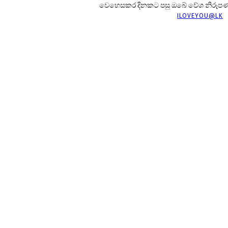
වෙහෙසකර දිනකට පසු ඔබේ වේශ නිරූපණය ප
ILOVEYOU@LK