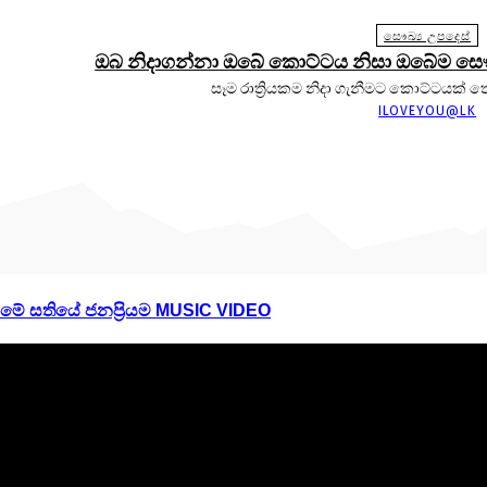
සෞඛ්‍ය උපදෙස්
ඔබ නිදාගන්නා ඔබේ කොට්ටය නිසා ඔබේම සෞඛ්‍
සෑම රාත්‍රියකම නිදා ගැනීමට කොට්ටයක් තෝ
ILOVEYOU@LK
මේ සතියේ ජනප්‍රියම MUSIC VIDEO