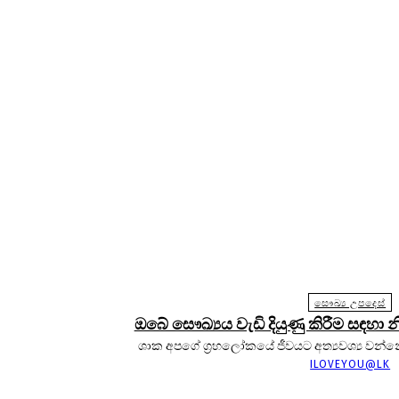
සෞඛ්‍ය උපදෙස්
ඔබේ සෞඛ්‍යය වැඩි දියුණු කිරීම සඳහා න
ශාක අපගේ ග්‍රහලෝකයේ ජීවයට අත්‍යවශ්‍ය වන්නේ
ILOVEYOU@LK