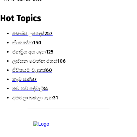
Hot Topics
සෞඛ්‍ය උපදෙස්
257
කියවන්න
150
ජනප්‍රිය අය ගැන
125
ලස්සන වෙන්න රහස්
106
ජීවිතයට වැදගත්
60
කෑම ජාති
37
තව තව දේවල්
34
අම්මලා බබාලා ගැන
31