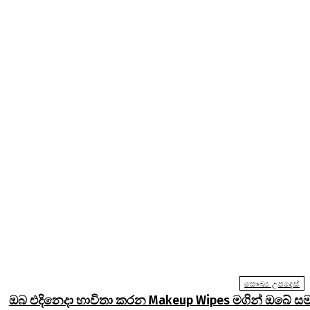
සෞඛ්‍ය උපදෙස්
ඔබ එදිනෙදා භාවිතා කරන Makeup Wipes මගින් ඔබේ ස