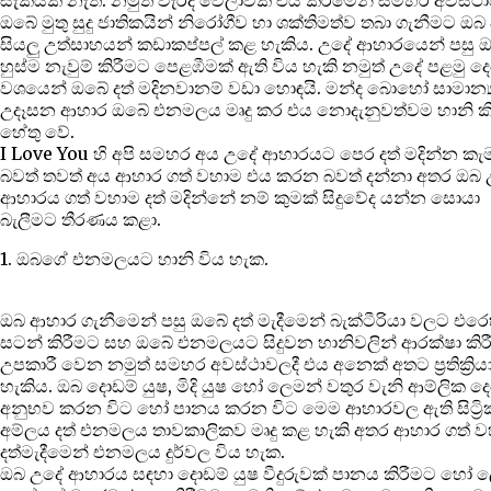
ඔබේ මුතු සුදු ජාතිකයින් නිරෝගීව හා ශක්තිමත්ව තබා ගැනීමට ඔ
සියලු උත්සාහයන් කඩාකප්පල් කළ හැකිය. උදේ ආහාරයෙන් පසු 
හුස්ම නැවුම් කිරීමට පෙළඹීමක් ඇති විය හැකි නමුත් උදේ පළමු ද
වශයෙන් ඔබේ දත් මදිනවානම් වඩා හොඳයි. මන්ද බොහෝ සාමාන්‍
උදෑසන ආහාර ඔබේ එනමලය මෘදු කර එය නොදැනුවත්වම හානි ක
හේතු වේ.
I Love You හි අපි සමහර අය උදේ ආහාරයට පෙර දත් මදින්න කැ
බවත් තවත් අය ආහාර ගත් වහාම එය කරන බවත් දන්නා අතර ඔබ
ආහාරය ගත් වහාම දත් මදින්නේ නම් කුමක් සිදුවේද යන්න සොයා
බැලීමට තීරණය කළා.
1. ඔබගේ එනමලයට හානි විය හැක.
ඔබ ආහාර ගැනීමෙන් පසු ඔබේ දත් මැදීමෙන් බැක්ටීරියා වලට එරෙ
සටන් කිරීමට සහ ඔබේ එනමලයට සිදුවන හානිවලින් ආරක්ෂා කිර
උපකාරී වෙන නමුත් සමහර අවස්ථාවලදී එය අනෙක් අතට ප්‍රතික්‍රි
හැකිය. ඔබ දොඩම් යුෂ, මිදි යුෂ හෝ ලෙමන් වතුර වැනි ආම්ලික ද
අනුභව කරන විට හෝ පානය කරන විට මෙම ආහාරවල ඇති සිට්‍රික
අම්ලය දත් එනමලය තාවකාලිකව මෘදු කළ හැකි අතර ආහාර ගත් 
දත්මැදීමෙන් එනමලය දුර්වල විය හැක.
ඔබ උදේ ආහාරය සඳහා දොඩම් යුෂ වීදුරුවක් පානය කිරීමට හෝ 