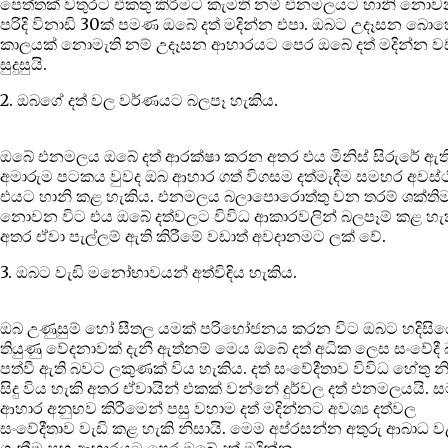
පෙත්තක් වතුරට එකතු කිරීමට කැමති නම් එනමලයට හානි නො
පරිදි විනාඩි 30ක් පමණ ඔබේ දත් මදින්න එපා. ඔබට උදෑසන බො
කාලයක් නොමැති නම් උදෑසන ආහාරයට පෙර ඔබේ දත් මදින්න වඩ
සුදුසුයි.
2. ඔබගේ දත් වල වර්ණයට බලපෑ හැකිය.
ඔබේ එනමලය ඔබේ දත් ආරක්ෂා කරන අතර එය මිනිස් සිරුරේ ඇත
අමාරුම පටකය වුවද ඔබ ආහාර ගත් විගසම දත්මැදීම සමහර අවස්ථ
එයට හානි කළ හැකිය. එනමලය බලාපොරොත්තු වන තරම් ශක්තිම
නොවන විට එය ඔබේ දත්වලට විවිධ ආකාරවලින් බලපෑම් කළ හැ
අතර ඒවා පැල්ලම් ඇති කිරීමේ වඩාත් අවදානමට ලක් වේ.
3. ඔබට වැඩි මනෝභාවයන් අත්විඳිය හැකිය.
ඔබ උණුසුම් හෝ සීතල යමක් පරිභෝජනය කරන විට ඔබට හදිසි
තියුණු වේදනාවක් දැනී ඇත්නම් මෙය ඔබේ දත් අධික ලෙස සංවේදී
පත්වී ඇති බවට ලකුණක් විය හැකිය. දත් සංවේදීතාව විවිධ හේතු න
සිදු විය හැකි අතර ඒවායින් එකක් වන්නේ දුර්වල දත් එනමලයයි.
ආහාර අනුභව කිරීමෙන් පසු වහාම දත් මදින්නට අවශ්‍ය දත්වල
සංවේදීතාව වැඩි කළ හැකි නිසායි. මෙම අප්රසන්න අතුරු ආබාධ ව
ගැනීම සහ ආහාරයට පෙර ඔබේ දත් මදින්න.