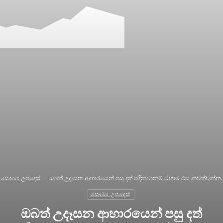
Forgot your password? Get help
Password recovery
Recover your password
your email
A password will be e-mailed to you.
සෞඛ්‍ය උපදෙස්
ඔබත් උදෑසන ආහාරයෙන් පසු දත් මදිනවානම් වහාම එය නවත්වන්න.
සෞඛ්‍ය උපදෙස්
ඔබත් උදෑසන ආහාරයෙන් පසු දත්