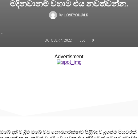
මදිනවානම් වහාම එය නවත්වන්න.
By
ILOVEYOU@LK
-
OCTOBER 4, 2022
856
0
- Advertisment -
ඔබේ දත් මැදීම ඔබේ මුඛ සෞඛ්‍යාරක්ෂාව පිළිබඳ වැදගත්ම පියවරක
සැකයක් නැත. නමුත් වැරදි වේලාවක එය කිරීමෙන් සමහර අවස්ථා