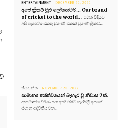
ENTERTAINMENT
DECEMBER 22, 2022
අපේ ක්‍රිකට් මුළු ලෝකයටම… Our brand
of cricket to the world…
රටක් විදියට
අපි හැමෝම එකතු වුණේ, එකක් වුණේ ක්‍රිකට්...
ර
ා
කියවන්න
NOVEMBER 28, 2022
සාමාන්‍ය තත්ත්වයෙන් බැහැර වූ නිවාස 7ක්.
අසාමාන්ය වර්ණ සහ අතිවිශිෂ්ට සැරසිලි අපගේ
ස්ථාන අද්විතීය වන...