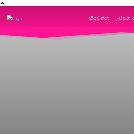
කියවන්න
ලස්සන 