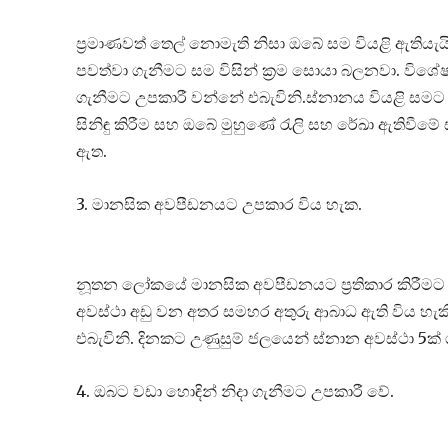
ප්‍රමාණවත් තෙල් නොමැති නිසා ඔබේ සම වියළි ඇති
පවත්වා ගැනීමට සම විසින් ක්‍රම සොයා බලනවා. ව
ගැනීමට උපකාරී වන්නේ එබැවිනි.ස්නානය වියළි සමට 
සිනිඳු කිරීම සහ ඔබේ මුහුණේ රැලි සහ රේඛා ඇතිවීමේ 
ඇත.
3. මානසික අවපීඩනයට උපකාර විය හැක.
නූතන ලෝකයේ මානසික අවපීඩනයට ප්‍රතිකාර කිරීමට බො
අවස්ථා අඩු වන අතර සමහර අතුරු ආබාධ ඇති විය හැක
එබැවිනි. දිනකට උණුසුම් ජලයෙන් ස්නාන අවස්ථා 5ක්
4. ඔබට වඩා හොඳින් නිදා ගැනීමට උපකාරී වේ.