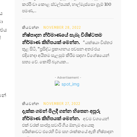
කරපිංචා කොළ ස්වල්පයක්, හාල්මැස්සො ග්‍රෑම් 100
පමණ,...
ලය
වා
කියවන්න
NOVEMBER 28, 2022
 එය
නිෂ්පාදන නිර්මාණයේ සැබෑ විශිෂ්ටතම
ි
නිර්මාණ කිහිපයක් මෙන්න.
"යක්ෂයා විස්තර
තුළ සිටී, ”ප්‍රසිද්ධ ප්‍රකාශනය පවසන අතර එය
එදිනෙදා අයිතම සැලසුම් කිරීම සඳහා විශේෂයෙන්
සත්‍ය වේ. කෝපි බෑගයක...
- Advertisement -
්නේ
කියවන්න
NOVEMBER 27, 2022
දැක්ක ගමන් මිලදී ගන්න හිතෙන අපූරු
නිර්මාණ කිහිපයක් මෙන්න.
අවම වශයෙන්
එක් වරක් සාප්පු සවාරි ගිය ඕනෑම අයෙකු
පරීක්ෂාවට එරෙහි වීම සහ රාක්කයේ ඇති නිෂ්පාදන