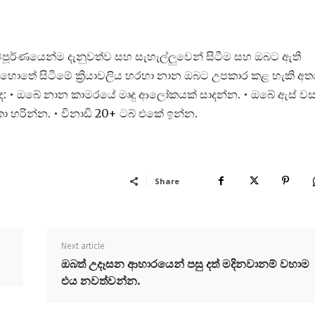
පූර්ණයෙන්ම දැනුවත්ව සහ සැහැල්ලුවෙන් සිටීම සහ ඔබට ඇති
 මොහොතේ සිටීමේ ක්‍රියාවලිය හරහා නාන ඔබට උපකාර කළ හැකි අත
තු ද: • ඔබේ නාන කාමරයේ මෘදු ආලෝකයක් සාදන්න. • ඔබේ ඇස් වස
කා හරින්න. • විනාඩි 20+ ටබ් එකේ ඉන්න.
Share
Next article
ඔබත් උදෑසන ආහාරයෙන් පසු දත් මදිනවානම් වහාම
එය නවත්වන්න.