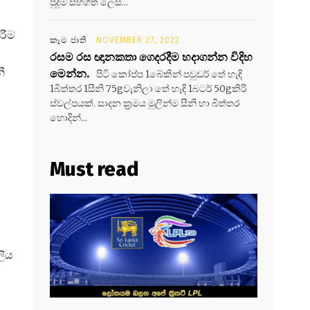
පුදුම සහගත ලෙස...
රීම
කෑම ජාති
NOVEMBER 27, 2022
රසම රස ඥානකතා ගෙදරදීම හදාගන්න විදිහ
ී
මෙන්න.
පිටි කෝප්ප 1බේකින් පවුඩර් තේ හැඳි
1බිත්තර 1සීනි 75gවැනිලා තේ හැඳි 1බටර් 50gකිරි
ස්වල්පයක්. සාදන ක්‍රමය මුලින්ම සීනි හා බිත්තර
හොදින්...
Must read
ලිය