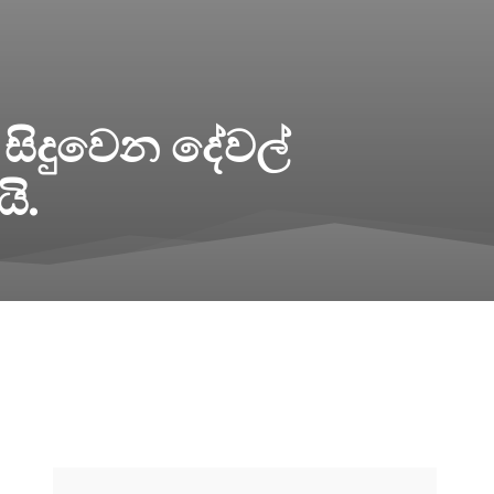
සිදුවෙන දේවල්
ි.