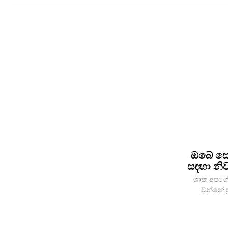
ඔබේ සෞඛ්
සඳහා නිව
ශාක අපගේ 
වන්නේ ප