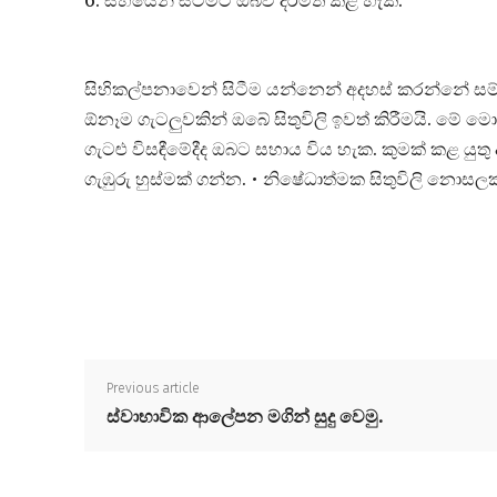
6. සිහියෙන් සිටීමට ඔබව දිරිමත් කළ හැක.
සිහිකල්පනාවෙන් සිටීම යන්නෙන් අදහස් කරන්නේ සම්
ඕනෑම ගැටලුවකින් ඔබේ සිතුවිලි ඉවත් කිරීමයි. මේ
ගැටළු විසඳීමේදීද ඔබට සහාය විය හැක. කුමක් කළ යු
ගැඹුරු හුස්මක් ගන්න. • නිෂේධාත්මක සිතුවිලි නොසල
Previous article
ස්වාභාවික ආලේපන මගින් සුදු වෙමු.