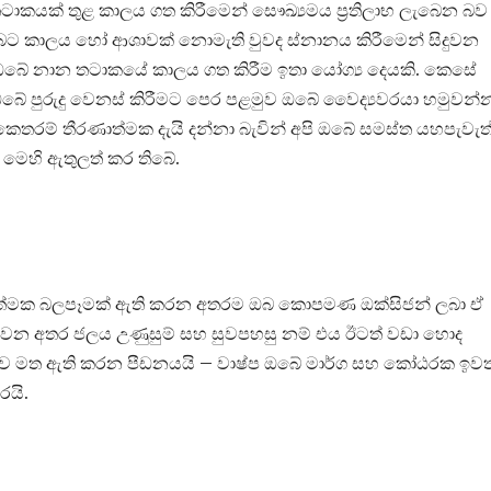
කයක් තුළ කාලය ගත කිරීමෙන් සෞඛ්‍යමය ප්‍රතිලාභ ලැබෙන බව
මට ඔබට කාලය හෝ ආශාවක් නොමැති වුවද ස්නානය කිරීමෙන් සිදුවන
 ඔබේ නාන තටාකයේ කාලය ගත කිරීම ඉතා යෝග්‍ය දෙයකි. කෙසේ
ේ පුරුදු වෙනස් කිරීමට පෙර පළමුව ඔබේ වෛද්‍යවරයා හමුවන්න
 කෙතරම් තීරණාත්මක දැයි දන්නා බැවින් අපි ඔබේ සමස්ත යහපැවැත
ක් මෙහි ඇතුලත් කර තිබේ.
්මක බලපෑමක් ඇති කරන අතරම ඔබ කොපමණ ඔක්සිජන් ලබා ඒ
වෙන අතර ජලය උණුසුම් සහ සුවපහසු නම් එය ඊටත් වඩා හොද
ුව මත ඇති කරන පීඩනයයි – වාෂ්ප ඔබේ මාර්ග සහ කෝඨරක ඉවත
රයි.