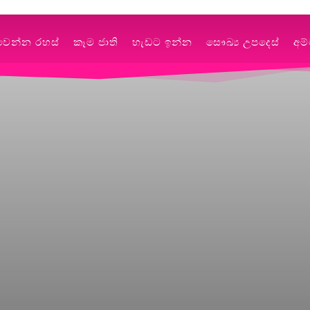
වෙන්න රහස්
කෑම ජාති
හැඩට ඉන්න
සෞඛ්‍ය උපදෙස්
අම