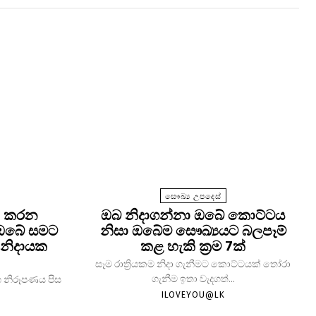
සෞඛ්‍ය උපදෙස්
තා කරන
ඔබ නිදාගන්නා ඔබේ කොට්ටය
 ඔබේ සමට
නිසා ඔබේම සෞඛ්‍යයට බලපෑම්
නිදායක
කළ හැකි ක්‍රම 7ක්
සෑම රාත්‍රියකම නිදා ගැනීමට කොට්ටයක් තෝරා
ගැනීම ඉතා වැදගත්...
 නිරූපණය පිස
ILOVEYOU@LK