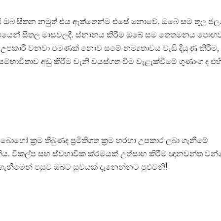
යැයි ඔබ සිතන නමුත් එය ඇත්තෙන්ම එසේ නොවේ. ඔබේ සම තුල ජ
ිශේෂයෙන් සීතල මාසවලදී. ස්නානය කිරීම ඔබේ සම තෙතමනය පොඟ
උපකාරී වනවා පමණක් නොව සමේ නම්‍යතාවය වැඩි දියුණු කිරීම,
සම්භාවිතාව අඩු කිරීම වැනි වයස්ගත වීම වැළැක්වීමේ ගුණාංග ද එහ
හෝ ක්‍රම තිබුණද ප්‍රමිතිගත ක්‍රම හරහා උපකාර ලබා ගැනීමේ
ිය. විකල්ප සහ ස්වභාවික ක්රමයක් උත්සාහ කිරීම ඥානවන්ත වන
 ගැනීමෙන් පසුව ඔබට සුවයක් දැනෙන්නට පුළුවනි!