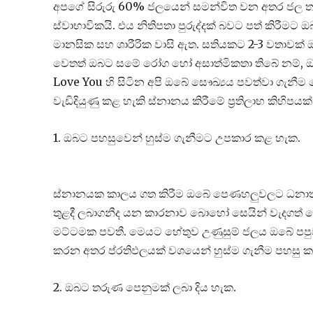
අපගේ සිරුරු 60% ජලයෙන් සමන්විත වන අතර ජල තටා
ස්වාභාවිකයි. එය නිතිපතා පුරුද්දක් බවට පත් කිරී
මානසික සහ ශාරීරික වාසි ඇත. සතියකට 2-3 වතාවක්
වෙතත් ඔබට සමේ රෝග හෝ අසාත්මිකතා තිබේ නම්, ඔබ
Love You හි සිටින අපි ඔබේ සෞඛ්‍යය පවත්වා ගැනීම
වැඩිදියුණු කළ හැකි ස්නානය කිරීමේ ප්‍රතිලාභ කිහිපය
1. ඔබට පහසුවෙන් හුස්ම ගැනීමට උපකාර කළ හැක.
ස්නානයක කාලය ගත කිරීම ඔබේ පෙණහලුවලට ධනාත
තුළදී ලබාගනීද යන කාරනාව බොහෝ සෙයින් වැදගත් 
මට්ටමක පවතී. මෙයට හේතුව උණුසුම් ජලය ඔබේ පප
කරන අතර ප්රතිඵලයක් වශයෙන් හුස්ම ගැනීම පහසු ක
2. ඔබට තරුණ පෙනුමක් ලබා දිය හැක.