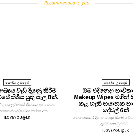
Recommended to you
සෞඛ්‍ය උපදෙස්
සෞඛ්‍ය උපදෙස්
‍යය වැඩි දියුණු කිරීම
ඔබ එදිනෙදා භාවි
සේ තිබිය යුතු පැල 8ක්.
Makeup Wipes මගින්
කළ හැකි භයානක හා
ග්‍රහලෝකයේ ජීවයට අත්‍යවශ්‍ය
දේවල් 6ක්
්‍රභාසංස්ලේෂණය හරහා අප...
වෙහෙසකර දිනකට පසු ඔබේ වේශ
ILOVEYOU@LK
දැමීම සතුටුවීමට...
ILOVEYOU@LK