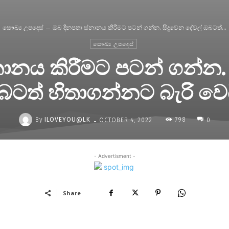
සෞඛ්‍ය උපදෙස්
ඔබ දිනපතා ස්නානය කිරීමට පටන් ගන්න. සිදුවෙන දේවල් ඔබටත්...
සෞඛ්‍ය උපදෙස්
නානය කිරීමට පටන් ගන්න. 
බටත් හිතාගන්නට බැරි වෙය
-
By
ILOVEYOU@LK
798
OCTOBER 4, 2022
0
- Advertisment -
Share