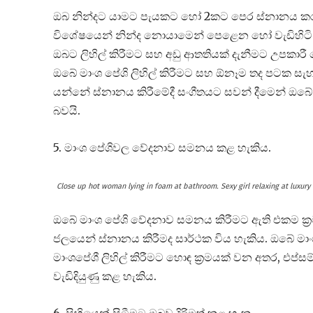
ඔබ නින්දට යාමට පැයකට හෝ 2කට පෙර ස්නානය කරන්න
විශේෂයෙන් නින්ද නොයාමෙන් පෙළෙන හෝ වැඩිහිටි පුද
ඔබට ලිහිල් කිරීමට සහ අඩු ආතතියක් දැනීමට උපකාරී වේ
ඔබේ මාංශ පේශි ලිහිල් කිරීමට සහ ඕනෑම තද පටක සැහ
යන්නේ ස්නානය කිරීමේදී සංගීතයට සවන් දීමෙන් ඔබේ 
බවයි.
5. මාංශ පේශිවල වේදනාව සමනය කළ හැකිය.
Close up hot woman lying in foam at bathroom. Sexy girl relaxing at luxu
ඔබේ මාංශ පේශි වේදනාව සමනය කිරීමට ඇති එකම ක්‍රමය
ජලයෙන් ස්නානය කිරීමද සාර්ථක විය හැකිය. ඔබේ මා
මාංශපේශී ලිහිල් කිරීමට හොඳ ක්‍රමයක් වන අතර, එප්
වැඩිදියුණු කළ හැකිය.