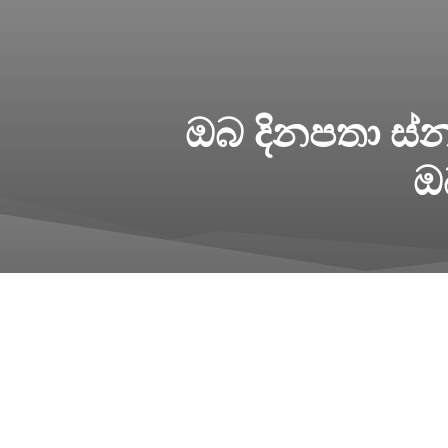
ඔබ දිනපතා ස්
ඔ