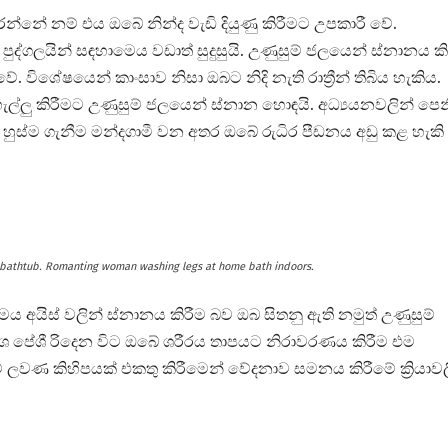
ේ නම් එය ඔබේ නින්ද වැඩි දියුණු කිරීමට උපකාරී වේ.
්ගලයින් සඳහාමෙය වඩාත් සුදුසුයි. උණුසුම් ජලයෙන් ස්නානය කි
. විශේෂයෙන් කාංසාව නිසා ඔබට නිදි නැති රාත්‍රීන් තිබිය හැකිය.
ැල්ලු කිරීමට උණුසුම් ජලයෙන් ස්නාන හොඳයි. අධ්‍යයනවලින් පෙන
හුස්ම ගැනීම මන්දගාමී වන අතර ඔබේ රුධිර පීඩනය අඩු කළ හැකි
ry bathtub. Romanting woman washing legs at home bath indoors.
 අයිස් වලින් ස්නානය කිරීම බව ඔබ සිතනු ඇති නමුත් උණුසුම්
ංශ පේශී රිදෙන විට ඔබේ ශරීරය තාපයට නිරාවරණය කිරීම එම
සම් ලවණ කිහිපයක් එකතු කිරීමෙන් වේදනාව සමනය කිරීමේ ක්‍රියාව