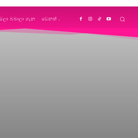
්මලා බබාලා ගැන
වෙනත්