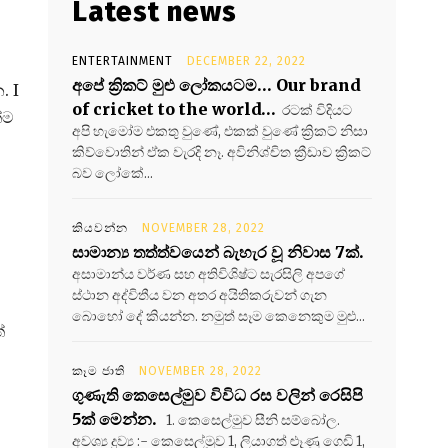
Latest news
ENTERTAINMENT
DECEMBER 22, 2022
අපේ ක්‍රිකට් මුළු ලෝකයටම… Our brand
. I
of cricket to the world…
රටක් විදියට
්ම
අපි හැමෝම එකතු වුණේ, එකක් වුණේ ක්‍රිකට් නිසා
කිව්වොතින් ඒක වැරදි නෑ. අවිනිශ්චිත ක්‍රීඩාව ක්‍රිකට්
බව ලෝකේ...
කියවන්න
NOVEMBER 28, 2022
සාමාන්‍ය තත්ත්වයෙන් බැහැර වූ නිවාස 7ක්.
අසාමාන්ය වර්ණ සහ අතිවිශිෂ්ට සැරසිලි අපගේ
ස්ථාන අද්විතීය වන අතර අයිතිකරුවන් ගැන
බොහෝ දේ කියන්න. නමුත් සෑම කෙනෙකුම මුළු...
්
කෑම ජාති
NOVEMBER 28, 2022
ගුණැති කෙසෙල්මුව විවිධ රස වලින් රෙසිපි
5ක් මෙන්න.
1. කෙසෙල්මුව සීනි සම්බෝල.
අවශ්‍ය ද්‍රව්‍ය :- කෙසෙල්මුව 1, ලියාගත් ළූණු ගෙඩි 1,