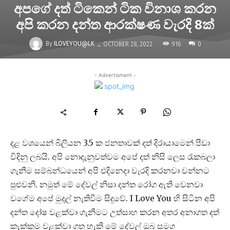
අපගේ දත් ටිකෙන් ටික විනාශ කරන
අපි කරන දන්ත ආරක්ෂණ වැරදි 8ක්
-
By
ILOVEYOU@LK
916
OCTOBER 28, 2022
0
- Advertisment -
දළ වශයෙන් බිලියන 3.5 ක ජනතාවක් දත් දිරායාමෙන් පීඩා
විදිනු ලබයි. අපි නොදැනුවත්වම අපේ දත් නිසි ලෙස රැකබලා
ගැනීම සම්බන්ධයෙන් අපි එදිනෙදා වැරදි කරනවා වන්නට
පුළුවනි. නමුත් මේ දේවල් නිසා දන්ත රෝග ඇති වෙනවා
වගේම අපේ මුදල් නැතිවීම සිදුවේ. I Love You හි සිටින අපි
දන්ත දෝෂ වළක්වා ගැනීමට උත්සාහ කරන අතර අනාගත දත්
කැක්කුම වළක්වා ගත හැකි මේ දේවල් ඔබ සමග