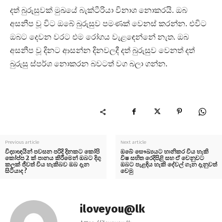
දත් බුරුසුවක් මුඛයේ බැක්ටීරියා විනාශ නොකරයි. ඔබ
අසනීප වූ විට ඔබේ බුරුසුව පමණක් වෙනස් කරන්න. එවිට
ඔබට දෙවන වරට එම රෝගය වැළඳෙන්නේ නැත. ඔබ
අසනීප වූ දිනට ආසන්න දිනවලදී දත් බුරුසුව වෙනත් දත්
බුරුසු ස්පර්ශ නොකරන බවටත් වග බලා ගන්න.
Previous article
Next article
විද්‍යාඥයින් පවසන පරිදි දිනකට කෝපි
ඔබේ සෞඛ්‍යයට හානිකර විය හැකි
කෝප්ප 2 ක් පානය කිරීමෙන් ඔබට දිගු
විෂ සහිත රෙදිපිළි සහ ඒ වෙනුවට
කලක් ජීවත් විය හැකිබව ඔබ දැන
ඔබට පැළඳිය හැකි දේවල් ගැන දැනුවත්
සිටියාද ?
වෙමු
iloveyou@lk