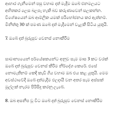
ආහාර ගැනීමෙන් පසු වහාම දත් මැදීම ඔබේ එනමලයට
අහිතකර ලෙස බලපෑ හැකි බව කරුණාවෙන් සලකන්න.
විශේෂයෙන් ඔබ ආම්ලික යමක් පරිභෝජනය කර ඇත්නම්.
මිනිත්තු 30 ක් පමණ ඔබේ දත් මැදීමෙන් වැළකී සිටිය යුතුයි.
7. ඔබේ දත් බුරුසුව වෙනස් නොකිරීම
සාමාන්‍යයෙන් පර්යේෂකයන්ට අනුව සෑම මාස 3 කට වරක්
ඔබේ දත් බුරුසුව වෙනස් කිරීම නිර්දේශ කෙරේ. එසේ
නොමැතිනම් කෙඳි කැඩී ගිය වහාම ඔබ එය කළ යුතුයි. මෙම
අවස්ථාවේදී ඔබේ දත්මැදීම ඵලදායී වන අතර සෑම අස්සක්
මුල්ලක් නෑරම පිරිසිදු කරනු ලැබේ.
8. ඔබ අසනීප වූ විට ඔබේ දත් බුරුසුව වෙනස් නොකිරීම