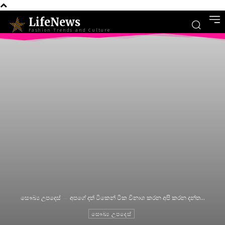
LifeNews
Fashion Trends and Culture
සෞඛ්‍ය උපදෙස්
අපගේ දත් ටිකෙන් ටික විනාශ කරන අපි කරන දන්ත...
සෞඛ්‍ය උපදෙස්