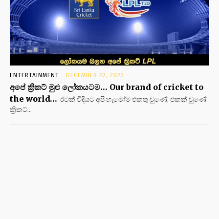
ENTERTAINMENT
DECEMBER 22, 2022
අපේ ක්‍රිකට් මුළු ලෝකයටම… Our brand of cricket to
the world…
රටක් විදියට අපි හැමෝම එකතු වුණේ, එකක් වුණේ
ක්‍රිකට්...