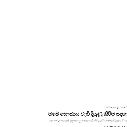
සෞඛ්‍ය උපදෙස
ඔබේ සෞඛ්‍යය වැඩි දියුණු කිරීම සඳහා
ශාක අපගේ ග්‍රහලෝකයේ ජීවයට අත්‍යවශ්‍ය වන