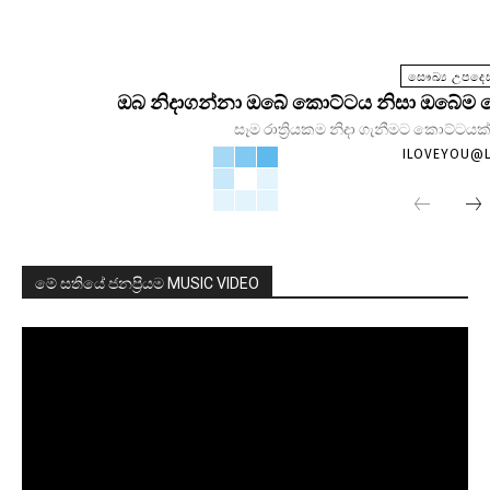
සෞඛ්‍ය උපදෙස
ඔබ නිදාගන්නා ඔබේ කොට්ටය නිසා ඔබේම සෞඛ
සෑම රාත්‍රියකම නිදා ගැනීමට කොට්ටයක්
ILOVEYOU@
මේ සතියේ ජනප්‍රියම MUSIC VIDEO