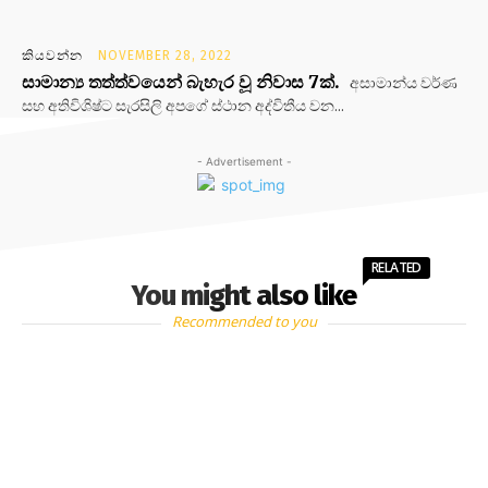
කියවන්න
NOVEMBER 28, 2022
සාමාන්‍ය තත්ත්වයෙන් බැහැර වූ නිවාස 7ක්.
අසාමාන්ය වර්ණ
සහ අතිවිශිෂ්ට සැරසිලි අපගේ ස්ථාන අද්විතීය වන...
- Advertisement -
RELATED
You might also like
Recommended to you