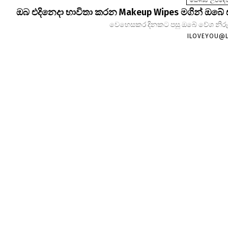
සෞඛ්‍ය උපදෙස
ඔබ එදිනෙදා භාවිතා කරන Makeup Wipes මගින් ඔබේ
වෙහෙසකර දිනකට පසු ඔබේ වේශ නිරූපණ
ILOVEYOU@