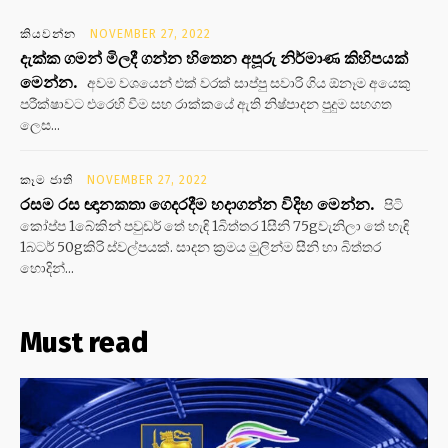
කියවන්න
NOVEMBER 27, 2022
දැක්ක ගමන් මිලදී ගන්න හිතෙන අපූරු නිර්මාණ කිහිපයක්
මෙන්න.
අවම වශයෙන් එක් වරක් සාප්පු සවාරි ගිය ඕනෑම අයෙකු
පරීක්ෂාවට එරෙහි වීම සහ රාක්කයේ ඇති නිෂ්පාදන පුදුම සහගත
ලෙස...
කෑම ජාති
NOVEMBER 27, 2022
රසම රස ඥානකතා ගෙදරදීම හදාගන්න විදිහ මෙන්න.
පිටි
කෝප්ප 1බේකින් පවුඩර් තේ හැඳි 1බිත්තර 1සීනි 75gවැනිලා තේ හැඳි
1බටර් 50gකිරි ස්වල්පයක්. සාදන ක්‍රමය මුලින්ම සීනි හා බිත්තර
හොදින්...
Must read