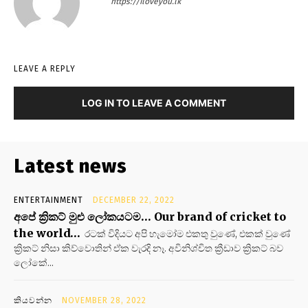
https://iloveyou.lk
LEAVE A REPLY
LOG IN TO LEAVE A COMMENT
Latest news
ENTERTAINMENT
DECEMBER 22, 2022
අපේ ක්‍රිකට් මුළු ලෝකයටම… Our brand of cricket to
the world…
රටක් විදියට අපි හැමෝම එකතු වුණේ, එකක් වුණේ
ක්‍රිකට් නිසා කිව්වොතින් ඒක වැරදි නෑ. අවිනිශ්චිත ක්‍රීඩාව ක්‍රිකට් බව
ලෝකේ...
කියවන්න
NOVEMBER 28, 2022