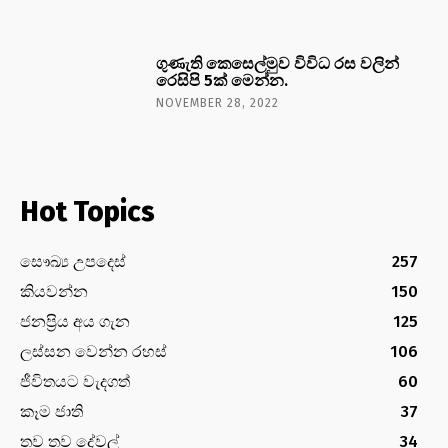
ගුණැති කෙසෙල්මුව විවිධ රස වලින්
රෙසිපි 5ක් මෙන්න.
NOVEMBER 28, 2022
Hot Topics
සෞඛ්‍ය උපදෙස්
257
කියවන්න
150
ජනප්‍රිය අය ගැන
125
ලස්සන වෙන්න රහස්
106
ජීවිතයට වැදගත්
60
කෑම ජාති
37
තව තව දේවල්
34