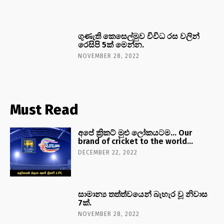
ගුණැති කෙසෙල්මුව විවිධ රස වලින්
රෙසිපි 5ක් මෙන්න.
NOVEMBER 28, 2022
Must Read
අපේ ක්‍රිකට් මුළු ලෝකයටම… Our
brand of cricket to the world…
DECEMBER 22, 2022
සාමාන්‍ය තත්ත්වයෙන් බැහැර වූ නිවාස
7ක්.
NOVEMBER 28, 2022