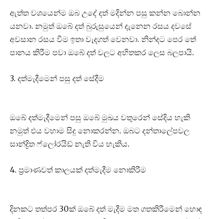
ඇත්ත වශයෙන්ම ඔබ උදේ දත් මදින්න පසු කන්න බොන්න
යනවා. නමුත් ඔබේ දත් බුරුසුයෙන් දැනෙන රසය දවසේ
අවසාන රසය වීම ඉතා වැදගත් වෙනවා. නින්දට පෙර තේ
පානය කිරීම පවා ඔබේ දත් වලට අහිතකර ලෙස බලපායි.
3. දත්මැදීමෙන් පසු දත් සේදීම
ඔබේ දත්මැදීමෙන් පසු ඔබේ මුඛය වතුරෙන් සේදිය හැකි
නමුත් එය වහාම සිදු නොකරන්න. ඔබට දන්තාලේපවල
සාන්ද්‍රිත ෆ්ලෝරයිඩ් නැති විය හැකිය.
4. ප්‍රමාණවත් කාලයක් දත්මැදීම නොකිරීම
දිනකට තත්පර 30ක් ඔබේ දත් මැදීම මත ගතකිරීමෙන් හොඳ