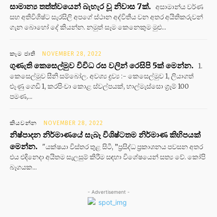
සාමාන්‍ය තත්ත්වයෙන් බැහැර වූ නිවාස 7ක්.
අසාමාන්ය වර්ණ
සහ අතිවිශිෂ්ට සැරසිලි අපගේ ස්ථාන අද්විතීය වන අතර අයිතිකරුවන්
ගැන බොහෝ දේ කියන්න. නමුත් සෑම කෙනෙකුම මුළු...
කෑම ජාති
NOVEMBER 28, 2022
ගුණැති කෙසෙල්මුව විවිධ රස වලින් රෙසිපි 5ක් මෙන්න.
1.
කෙසෙල්මුව සීනි සම්බෝල. අවශ්‍ය ද්‍රව්‍ය :- කෙසෙල්මුව 1, ලියාගත්
ළූණු ගෙඩි 1, කරපිංචා කොළ ස්වල්පයක්, හාල්මැස්සො ග්‍රෑම් 100
පමණ,...
කියවන්න
NOVEMBER 28, 2022
නිෂ්පාදන නිර්මාණයේ සැබෑ විශිෂ්ටතම නිර්මාණ කිහිපයක්
මෙන්න.
"යක්ෂයා විස්තර තුළ සිටී, ”ප්‍රසිද්ධ ප්‍රකාශනය පවසන අතර
එය එදිනෙදා අයිතම සැලසුම් කිරීම සඳහා විශේෂයෙන් සත්‍ය වේ. කෝපි
බෑගයක...
- Advertisement -