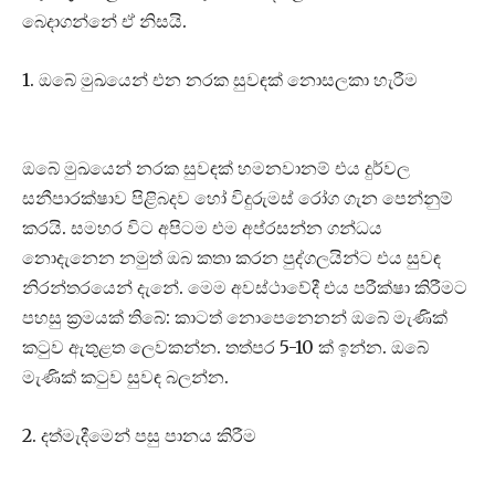
බෙදාගන්නේ ඒ නිසයි.
1. ඔබේ මුඛයෙන් එන නරක සුවඳක් නොසලකා හැරීම
ඔබේ මුඛයෙන් නරක සුවඳක් හමනවානම් එය දුර්වල
සනීපාරක්ෂාව පිළිබදව හෝ විදුරුමස් රෝග ගැන පෙන්නුම්
කරයි. සමහර විට අපිටම එම අප්රසන්න ගන්ධය
නොදැනෙන නමුත් ඔබ කතා කරන පුද්ගලයින්ට එය සුවඳ
නිරන්තරයෙන් දැනේ. මෙම අවස්ථාවේදී එය පරීක්ෂා කිරීමට
පහසු ක්‍රමයක් තිබේ: කාටත් නොපෙනෙනන් ඔබේ මැණික්
කටුව ඇතුළත ලෙවකන්න. තත්පර 5-10 ක් ඉන්න. ඔබේ
මැණික් කටුව සුවඳ බලන්න.
2. දත්මැදීමෙන් පසු පානය කිරීම