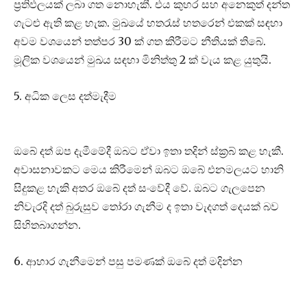
ප්‍රතිඵලයක් ලබා ගත නොහැකී. එය කුහර සහ අනෙකුත් දන්ත
ගැටළු ඇති කළ හැක. මුඛයේ හතරැස් හතරෙන් එකක් සඳහා
අවම වශයෙන් තත්පර 30 ක් ගත කිරීමට නීතියක් තිබේ.
මූලික වශයෙන් මුඛය සඳහා මිනිත්තු 2 ක් වැය කළ යුතුයි.
5. අධික ලෙස දත්මැදීම
ඔබේ දත් ඔප දැමීමේදී ඔබට ඒවා ඉතා තදින් ස්ක්‍රබ් කළ හැකී.
අවාසනාවකට මෙය කිරීමෙන් ඔබට ඔබේ එනමලයට හානි
සිදුකළ හැකි අතර ඔබේ දත් සංවේදී වේ. ඔබට ගැලපෙන
නිවැරදි දත් බුරුසුව තෝරා ගැනීම ද ඉතා වැදගත් දෙයක් බව
සිහිතබාගන්න.
6. ආහාර ගැනීමෙන් පසු පමණක් ඔබේ දත් මදින්න