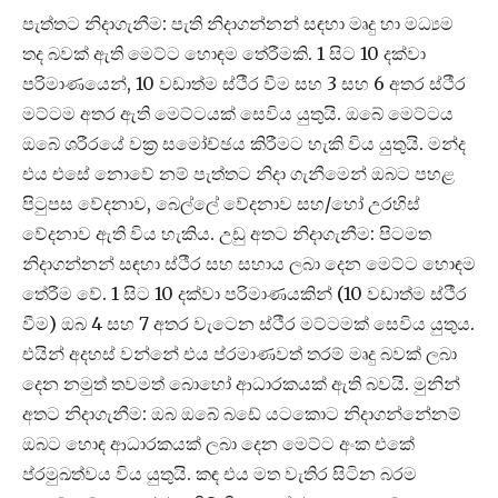
පැත්තට නිදාගැනීම: පැති නිදාගන්නන් සඳහා මෘදු හා මධ්‍යම
තද බවක් ඇති මෙට්ට හොඳම තේරීමකි. 1 සිට 10 දක්වා
පරිමාණයෙන්, 10 වඩාත්ම ස්ථීර වීම සහ 3 සහ 6 අතර ස්ථීර
මට්ටම අතර ඇති මෙට්ටයක් සෙවිය යුතුයි. ඔබේ මෙට්ටය
ඔබේ ශරීරයේ වක්‍ර සමෝච්ඡය කිරීමට හැකි විය යුතුයි. මන්ද
එය එසේ නොවේ නම් පැත්තට නිදා ගැනීමෙන් ඔබට පහළ
පිටුපස වේදනාව, බෙල්ලේ වේදනාව සහ/හෝ උරහිස්
වේදනාව ඇති විය හැකිය. උඩු අතට නිදාගැනීම: පිටමත
නිදාගන්නන් සඳහා ස්ථීර සහ සහාය ලබා දෙන මෙට්ට හොඳම
තේරීම වේ. 1 සිට 10 දක්වා පරිමාණයකින් (10 වඩාත්ම ස්ථීර
වීම) ඔබ 4 සහ 7 අතර වැටෙන ස්ථීර මට්ටමක් සෙවිය යුතුය.
එයින් අදහස් වන්නේ එය ප්රමාණවත් තරම් මෘදු බවක් ලබා
දෙන නමුත් තවමත් බොහෝ ආධාරකයක් ඇති බවයි. මුනින්
අතට නිදාගැනීම: ඔබ ඔබේ බඩේ යටකොට නිදාගන්නේනම්
ඔබට හොඳ ආධාරකයක් ලබා දෙන මෙට්ට අංක එකේ
ප්රමුඛත්වය විය යුතුයි. කඳ එය මත වැතිර සිටින බරම