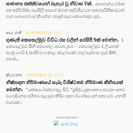
සාමාන්‍ය තත්ත්වයෙන් බැහැර වූ නිවාස 7ක්.
අසාමාන්ය වර්ණ
සහ අතිවිශිෂ්ට සැරසිලි අපගේ ස්ථාන අද්විතීය වන අතර අයිතිකරුවන්
ගැන බොහෝ දේ කියන්න. නමුත් සෑම කෙනෙකුම මුළු...
කෑම ජාති
NOVEMBER 28, 2022
ගුණැති කෙසෙල්මුව විවිධ රස වලින් රෙසිපි 5ක් මෙන්න.
1.
කෙසෙල්මුව සීනි සම්බෝල. අවශ්‍ය ද්‍රව්‍ය :- කෙසෙල්මුව 1, ලියාගත්
ළූණු ගෙඩි 1, කරපිංචා කොළ ස්වල්පයක්, හාල්මැස්සො ග්‍රෑම් 100
පමණ,...
කියවන්න
NOVEMBER 28, 2022
නිෂ්පාදන නිර්මාණයේ සැබෑ විශිෂ්ටතම නිර්මාණ කිහිපයක්
මෙන්න.
"යක්ෂයා විස්තර තුළ සිටී, ”ප්‍රසිද්ධ ප්‍රකාශනය පවසන අතර
එය එදිනෙදා අයිතම සැලසුම් කිරීම සඳහා විශේෂයෙන් සත්‍ය වේ. කෝපි
බෑගයක...
- Advertisement -