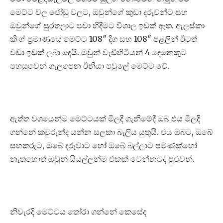
මෙට්ට වල ජෝඩු වලට, ඔවුන්ගේ කුඩා දරුවන්ට සහ
ඔවුන්ගේ සුරතලාට පවා හිදීමට විශාල ඉඩක් ඇත. ඇලස්කා
කිංග් ප්‍රමාණයේ මෙට්ට 108″ දිග සහ 108″ පළලින් ඊටත්
වඩා ඉඩක් ලබා දෙයි. ඔවුන් වැඩිහිටියන් 4 දෙනෙකුට
පහසුවෙන් ගැලපෙන ඊනියා පවුලේ මෙට්ට වේ.
ඇත්ත වශයෙන්ම මෙට්ටයක් මිලදී ගැනීමේදී ඔබ එය මිලදී
ගන්නේ කවුරුන්ද යන්න සලකා බැලිය යුතුයි. එය ඔබට, ඔබේ
සහකරුට, ඔබේ දරුවාට හෝ ඔබේ බල්ලාට පමණක්හෝ
නැතහොත් ඔවුන් සියල්ලන්ම එකක් වෙන්නටද පුළුවන්.
නිවැරදි මෙට්ටය තෝරා ගන්නේ කෙසේද