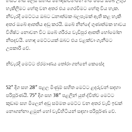
හිසට නිසි ලෙස සහාය නොදක්වන්නේ නම් මෙය ඔබේ උගුර
හැකිලීමට හේතු වන අතර එය ගෙරවීමට හේතු විය හැක.
නිවැරදි මෙට්ටය ඔබට ධනාත්මක බලපෑමක් ඇති කළ හැකි
අතර ඔබේ ආතතිය අඩු කරයි. ඔබේ නින්දේ ගුණාත්මක භාවය
විශිෂ්ට නොවන විට ඔබේ ශරීරය වැඩිපුර ආතති හෝමෝන
නිපදවයි. හොඳ මෙට්ටයක් ඔබට එය වළක්වා ගැනීමට
උපකාරී වේ.
නිවැරදි මෙට්ට ප්රමාණය තෝරා ගන්නේ කෙසේද
52″ දිග සහ 28″ පළල මිණුම් සහිත මෙට්ට ළදරුවන් සඳහා
පරිපූර්ණයි. 75″ දිග සහ 38″ පළලින් යුත් ද්විත්ව මෙට්ට
කුඩාම සහ මිලෙන් අඩු සම්මත මෙට්ට වන අතර වැඩි ඉඩක්
නොගන්නා ළමුන් හෝ වැඩිහිටියන් සඳහා පරිපූර්ණ වේ.