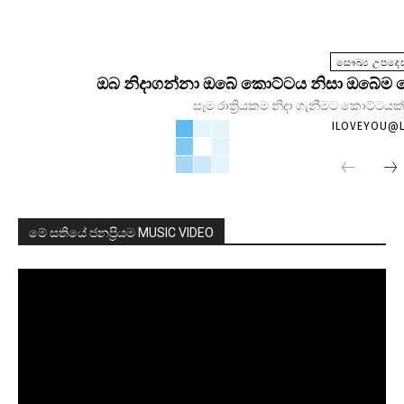
සෞඛ්‍ය උපදෙස
ඔබ නිදාගන්නා ඔබේ කොට්ටය නිසා ඔබේම සෞඛ
සෑම රාත්‍රියකම නිදා ගැනීමට කොට්ටයක්
ILOVEYOU@
මේ සතියේ ජනප්‍රියම MUSIC VIDEO