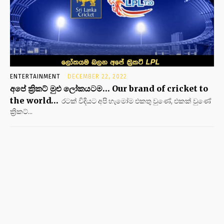
ENTERTAINMENT
DECEMBER 22, 2022
අපේ ක්‍රිකට් මුළු ලෝකයටම… Our brand of cricket to
the world…
රටක් විදියට අපි හැමෝම එකතු වුණේ, එකක් වුණේ
ක්‍රිකට්...