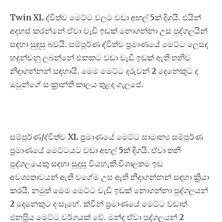
Twin XL ද්විත්ව මෙට්ට වලට වඩා අඟල් 5ක් දිගයි. එයින්
අදහස් කරන්නේ ඒවා වැඩි ඉඩක් නොගන්නා උස පුද්ගලයින්
සඳහා සුදුසු බවයි. සම්පූර්ණ ද්විත්ව ප්‍රමාණයේ මෙට්ට ලෙසද
හඳුන්වනු ලබන්නේ එකකට වඩා වැඩි ඉඩක් ඇති තනිව
නිදාගන්නන් සඳහායි. මෙම මෙට්ට දරුවන් 2 දෙනෙකුට ද
ඔවුන්ගේ සංක්‍රාන්ති කාලය තුළද ගැලපේ.
සම්පූර්ණ/ද්විත්ව XL ප්‍රමාණයේ මෙට්ට සාමාන්‍ය සම්පූර්ණ
ප්‍රමාණයේ මෙට්ටයට වඩා අඟල් 5ක් දිගයි. ඒවා තනි
පුද්ගලයෙකු සඳහා සුදුසු වියහැකි විශාලතම ඉඩ
අවශ්‍යතාවයන් ඇති වගේම උස ඇති නිදාගන්නන් සඳහා ක්‍රියා
කරයි. නමුත් මෙම මෙට්ට වැඩි ඉඩක් නොගන්නා පුද්ගලයන්
2 දෙනෙකුට ද සෑහේ. ක්වීන් ප්‍රමාණයේ මෙට්ට වඩාත්
ජනප්‍රිය මෙට්ට වර්ගයක් වේ. මන්ද ඒවා පුද්ගලයන් 2