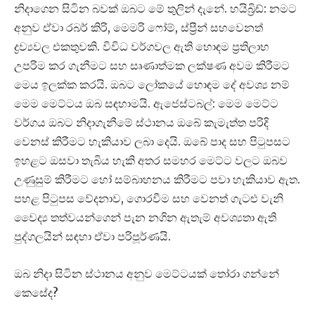
නිදාගෙන සිටින බවක් ඔබට මේ තුලින් දැනේ. හයිබ්‍රිඩ්: නමට
අනුව ඒවා රබර් කිරි, මෙමරි ෆෝම්, ස්ප්‍රීන් සහවෙනත්
ද්‍රව්‍යවල එකතුවකි. විවිධ වර්ගවල ඇති හොඳම ප්‍රතිලාභ
උපරිම කර ගැනීමට සහ සෘණාත්මක ලක්ෂණ අවම කිරීමට
මෙය ඉලක්ක කරයි. ඔබට ලෝකයේ හොඳම දේ අවශ්‍ය නම්
මෙම මෙට්ටය ඔබ සඳහාමයි. ඇජෙස්ටබල්: මෙම මෙට්ට
වර්ගය ඔබට නිදාගැනීමේ ස්ථානය ඔබේ කැමැත්ත පරිදි
වෙනස් කිරීමට හැකියාව ලබා දෙයි. ඔබේ පාද සහ පිටුපසට
ඉහළට ඔසවා තැබිය හැකි අතර සමහර මෙට්ට වලට ඔබව
උණුසුම් කිරීමට හෝ සම්බාහනය කිරීමට පවා හැකියාව ඇත.
පහළ පිටුපස වේදනාව, ගොරවීම සහ වෙනත් ගැටළු වැනි
වෛද්‍ය තත්වයන්ගෙන් පැන නගින ඇතැම් අවශ්‍යතා ඇති
පුද්ගලයින් සඳහා ඒවා පරිපූර්ණයි.
ඔබ නිදා සිටින ස්ථානය අනුව මෙට්ටයක් තෝරා ගන්නේ
කෙසේද?