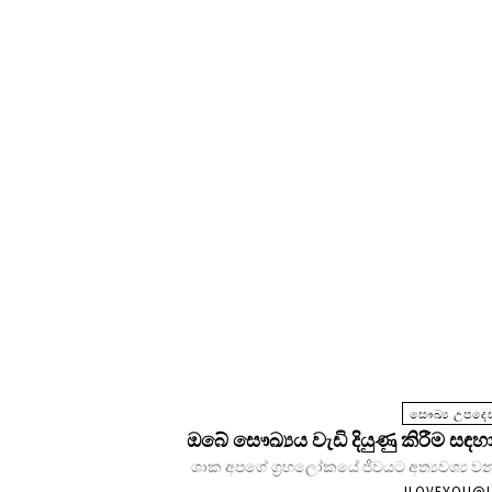
සෞඛ්‍ය උපදෙස
ඔබේ සෞඛ්‍යය වැඩි දියුණු කිරීම සඳහා
ශාක අපගේ ග්‍රහලෝකයේ ජීවයට අත්‍යවශ්‍ය වන
ILOVEYOU@