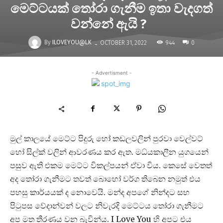
මෙට්ටයක් තෝරා ගැනීම ඉතා වැදගත්
වන්නේ ඇයි ?
-
By
ILOVEYOU@LK
944
OCTOBER 31, 2022
0
- Advertisment -
මුල් කාලයේ මෙට්ට පිදුරු හෝ කඩලවලින් පුරවා වෙල්වට්
හෝ සිල්ක් වලින් ආවරණය කර ඇත. මධ්යකාලීන යුගයෙන්
පසුව ඇති එකම මෙට්ට විකල්පයන් ඒවා විය. කෙසේ වෙතත්
අද තෝරා ගැනීමට තවත් බොහෝ වර්ග තිබෙන නමුත් එය
පහසු කාර්යයක් ද නොවෙයි. මන්ද අපගේ නින්දට සහ
පිටුපස වේදාන්වන් වලට නිවැරදි මෙට්ටය තෝරා ගැනීමට
අප මත තීරණය වන බැවින්ය. I Love You හි අපට එය