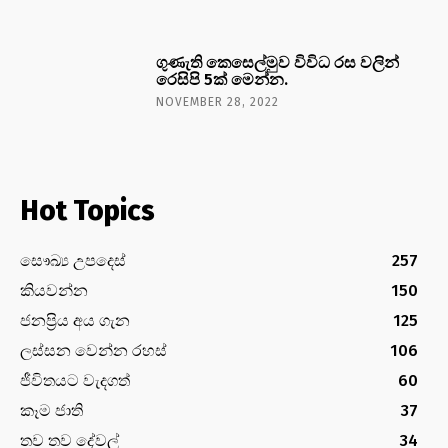
ගුණැති කෙසෙල්මුව විවිධ රස වලින්
රෙසිපි 5ක් මෙන්න.
NOVEMBER 28, 2022
Hot Topics
සෞඛ්‍ය උපදෙස්
257
කියවන්න
150
ජනප්‍රිය අය ගැන
125
ලස්සන වෙන්න රහස්
106
ජීවිතයට වැදගත්
60
කෑම ජාති
37
තව තව දේවල්
34