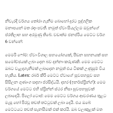
නිවැරදි වර්ගය තෝරා ගැනීම බොහෝ දුරට පුද්ගලික
මනාපයන් මත රඳා පවතී. නමුත් ඒවා සියල්ලම ඔවුන්ගේ
ප්රතිලාභ සහ අරමුණු තිබේ. වඩාත්ම ජනප්රිය මෙට්ට වර්ග
6 වන්නේ:
මෙමරි ෆෝම්: ඒවා විශාල සහයෝගයක්, පීඩන සහනයක් සහ
සමෝච්ඡයක් ලබා දෙන බව දන්නා කරුණකි. මෙම මෙට්ට
ඔබට වැළදගැනීමක් ලබාදෙන නමුත් එය ටිකක් උණුසුම් විය
හැකිය. Latex: රබර් කිරි මෙට්ට ඒවාගේ සුවපහසුව සහ
සිසිලන ගුණාංග සඳහා ප්රසිද්ධයි. දඟර (ඉනර්ස්ප්‍රින්ග්): මෙම
වර්ගයේ මෙට්ට එහි ස්ප්‍රින්න් ස්ථර නිසා සුවපහසුවක්
ලබාදෙයි. පිලෝ ටොප්: මෙම මෙට්ට වර්ගය ආවරණය තුළට
මැසූ හෝ පිරවූ තවත් තට්ටුවක් ලබා දෙයි. එය ඔබේ
මෙට්ටයට තවත් සැනසීමක් එක් කරයි. ඔබ වලාකුළක් මත