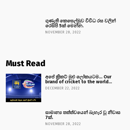
ගුණැති කෙසෙල්මුව විවිධ රස වලින්
රෙසිපි 5ක් මෙන්න.
NOVEMBER 28, 2022
Must Read
අපේ ක්‍රිකට් මුළු ලෝකයටම… Our
brand of cricket to the world…
DECEMBER 22, 2022
සාමාන්‍ය තත්ත්වයෙන් බැහැර වූ නිවාස
7ක්.
NOVEMBER 28, 2022