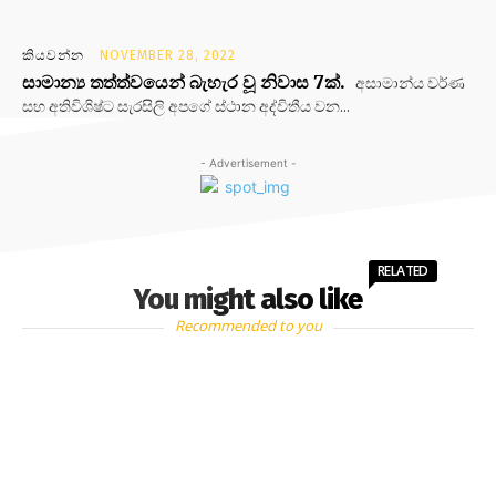
කියවන්න
NOVEMBER 28, 2022
සාමාන්‍ය තත්ත්වයෙන් බැහැර වූ නිවාස 7ක්.
අසාමාන්ය වර්ණ
සහ අතිවිශිෂ්ට සැරසිලි අපගේ ස්ථාන අද්විතීය වන...
- Advertisement -
RELATED
You might also like
Recommended to you