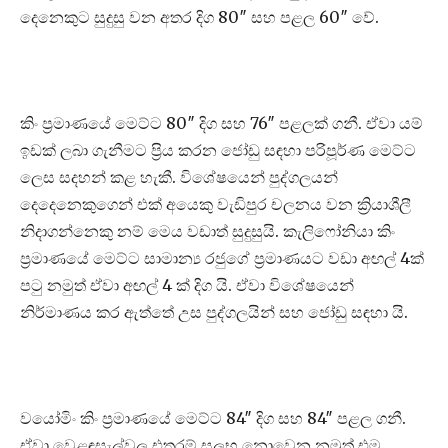
දෙනෙකුට සුදුසු වන අතර දිග 80″ සහ පළල 60″ වේ.
කිං ප්‍රමාණයේ මෙට්ට 80″ දිග සහ 76″ පළලක් ගනී. ඒවා යම්
ඉඩක් ලබා ගැනීමට ප්‍රිය කරන ජෝඩු සඳහා පරිපූර්ණ මෙට්ට
ලෙස සදහන් කළ හැකී. විශේෂයෙන් පුද්ගලයන්
දෙදෙනෙකුගෙන් එක් අයෙකු වැඩිපුර චලනය වන ක්‍රියාශීලී
නිදාගන්නෙකු නම් මෙය වඩාත් සුදුසුයි. කැලිෆෝනියා කිං
ප්‍රමාණයේ මෙට්ට සාමාන්‍ය රජුගේ ප්‍රමාණයට වඩා අඟල් 4ක්
පටු නමුත් ඒවා අඟල් 4 ක් දිග යි. ඒවා විශේෂයෙන්
නිර්මාණය කර ඇත්තේ උස පුද්ගලයින් සහ ජෝඩු සඳහා යි.
වයෝමිං කිං ප්‍රමාණයේ මෙට්ට 84″ දිග සහ 84″ පළල ගනී.
ඒවා වෙළඳසැල්වල එතරම් සුලභ නොවෙන නමුත් එම