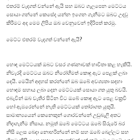
එතරම් වැදගත් වන්නේ ඇයි සහ ඔබට ගැලපෙන මෙට්ටය
සොයා ගන්නේ කෙසේද යන්න ඉගෙන ගැනීමට ඔබට උදවු
කිරීමට අද මෙම ලිපිය ඔබ වෙනුවෙන් ඉදිරිපත් කරමු.
මෙට්ට එතරම් වැදගත් වන්නේ ඇයි?
හොඳ මෙට්ටයක් ඔබට වසර ගණනාවක් භාවිතා කළ හැකියි.
නිවැරදි මෙට්ටය ඔබට නිරෝගීමත් කොඳු ඇට පෙළක් ලබා
දෙයි. මෙයින් අදහස් කරන්නේ ඔබ ඔබේ අවශ්‍යතා සඳහා
හොඳම සහාය ලබා දෙන මෙට්ටයක් සොයා ගත යුතු බවයි.
එබැවින් ඔබ වැතිර සිටින විට ඔබේ කොඳු ඇට පෙළ වක්‍රවී
හෝ ඇඹරෙන්නේ නැති මෙට්ටයක් තෝරාගත යුතුයි.
සාමාන්‍යයෙන් කෙනෙකුන් ගොරවන්නේ උඩුබැලි අතට
නිදාගැනීම නිසාය. නමුත් ඔබේ මෙට්ටය ඔබේ සිරුරේ බර
නිසි ලෙස බෙදා නොහරින්නේ නම් සහ ඔබේ බෙල්ලට සහ