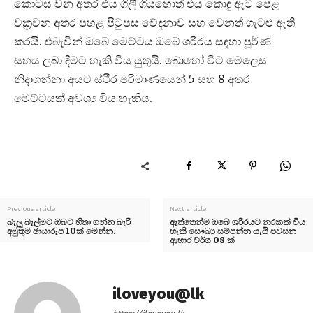
කොටස වන අතර එය ගිලී ගියහොත් එය කොඳු ඇට පෙළ
වක්‍රවන අතර පහළ පිටුපස වේදනාව සහ වෙනත් ගැටළු ඇති
කරයි. එබැවින් ඔබේ මෙට්ටය ඔබේ ශරීරය සඳහා පූර්ණ
සහය ලබා දීමට හැකි විය යුතුයි. බොහෝ විට මෙලෙස
නිදාගන්නා අයට ස්ථීර පරිමාණයෙන් 5 සහ 8 අතර
මෙට්ටයක් අවශ්‍ය විය හැකිය.
Previous article
Next article
බැලූ බැල්මට ඔබට හිතා ගන්න බැරි
ඇත්තෙන්ම ඔබේ ශරීරයට නරකක් විය
අමුතුම ඡායාරූප 10ක් මෙන්න.
හැකි සෞඛ්‍ය සම්පන්න යැයි පවසන
ආහාර වර්ග 08 ක්
iloveyou@lk