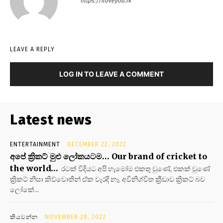
https://iloveyou.lk
LEAVE A REPLY
LOG IN TO LEAVE A COMMENT
Latest news
ENTERTAINMENT
DECEMBER 22, 2022
අපේ ක්‍රිකට් මුළු ලෝකයටම… Our brand of cricket to
the world…
රටක් විදියට අපි හැමෝම එකතු වුණේ, එකක් වුණේ
ක්‍රිකට් නිසා කිව්වොතින් ඒක වැරදි නෑ. අවිනිශ්චිත ක්‍රීඩාව ක්‍රිකට් බව
ලෝකේ...
කියවන්න
NOVEMBER 28, 2022