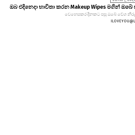
ඔබ එදිනෙදා භාවිතා කරන Makeup Wipes මගින් ඔබේ
වෙහෙසකර දිනකට පසු ඔබේ වේශ නිරූපණ
ILOVEYOU@