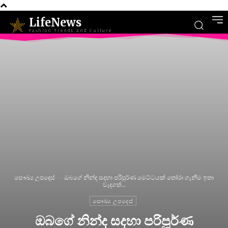
LifeNews
Fashion Trends and Culture
සෞඛ්‍ය උපදෙස්
ඔබගේ නින්ද සදහා පරිපූර්ණ මෙට්ටයක් තෝරා ගැනීම ඉතා
වැදගත්...
සෞඛ්‍ය උපදෙස්
ඔබගේ නින්ද සදහා පරිපූර්ණ