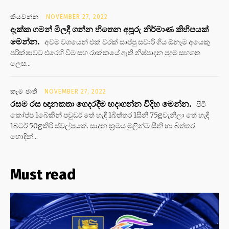
කියවන්න
NOVEMBER 27, 2022
දැක්ක ගමන් මිලදී ගන්න හිතෙන අපූරු නිර්මාණ කිහිපයක්
මෙන්න.
අවම වශයෙන් එක් වරක් සාප්පු සවාරි ගිය ඕනෑම අයෙකු
පරීක්ෂාවට එරෙහි වීම සහ රාක්කයේ ඇති නිෂ්පාදන පුදුම සහගත
ලෙස...
කෑම ජාති
NOVEMBER 27, 2022
රසම රස ඥානකතා ගෙදරදීම හදාගන්න විදිහ මෙන්න.
පිටි
කෝප්ප 1බේකින් පවුඩර් තේ හැඳි 1බිත්තර 1සීනි 75gවැනිලා තේ හැඳි
1බටර් 50gකිරි ස්වල්පයක්. සාදන ක්‍රමය මුලින්ම සීනි හා බිත්තර
හොදින්...
Must read