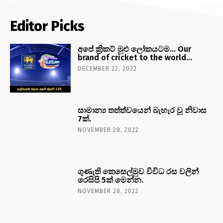
Editor Picks
අපේ ක්‍රිකට් මුළු ලෝකයටම… Our
brand of cricket to the world…
DECEMBER 22, 2022
සාමාන්‍ය තත්ත්වයෙන් බැහැර වූ නිවාස
7ක්.
NOVEMBER 28, 2022
ගුණැති කෙසෙල්මුව විවිධ රස වලින්
රෙසිපි 5ක් මෙන්න.
NOVEMBER 28, 2022