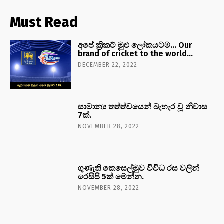
Must Read
අපේ ක්‍රිකට් මුළු ලෝකයටම… Our
brand of cricket to the world…
DECEMBER 22, 2022
සාමාන්‍ය තත්ත්වයෙන් බැහැර වූ නිවාස
7ක්.
NOVEMBER 28, 2022
ගුණැති කෙසෙල්මුව විවිධ රස වලින්
රෙසිපි 5ක් මෙන්න.
NOVEMBER 28, 2022