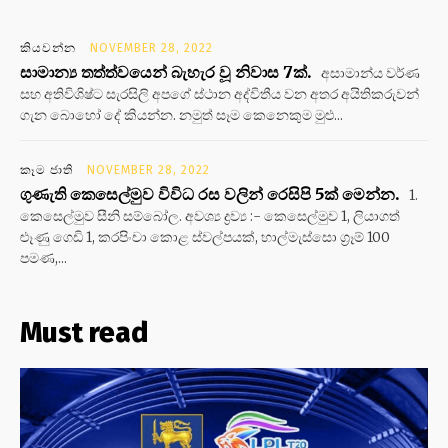
කියවන්න
NOVEMBER 28, 2022
සාමාන්‍ය තත්ත්වයෙන් බැහැර වූ නිවාස 7ක්.
අසාමාන්ය වර්ණ
සහ අතිවිශිෂ්ට සැරසිලි අපගේ ස්ථාන අද්විතීය වන අතර අයිතිකරුවන්
ගැන බොහෝ දේ කියන්න. නමුත් සෑම කෙනෙකුම මුළු...
කෑම ජාති
NOVEMBER 28, 2022
ගුණැති කෙසෙල්මුව විවිධ රස වලින් රෙසිපි 5ක් මෙන්න.
1.
කෙසෙල්මුව සීනි සම්බෝල. අවශ්‍ය ද්‍රව්‍ය :- කෙසෙල්මුව 1, ලියාගත්
ළූණු ගෙඩි 1, කරපිංචා කොළ ස්වල්පයක්, හාල්මැස්සො ග්‍රෑම් 100
පමණ,...
Must read