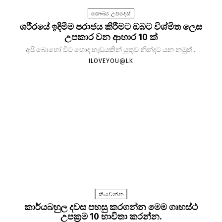
සෞඛ්‍ය උපදෙස්
ශරීරයේ ඉදිමීම පරාජය කිරීමට ඔබට විශ්මිත ලෙස
උපකාර වන ආහාර 10 ක්
අපි බොහෝ විට හොඳ හැඩයකින් යුතුව නින්දට යන නමුත්...
ILOVEYOU@LK
කියවන්න
කාර්යබහුල දවස පහසු කරගන්න මෙම ගෘහස්ථ
උපක්‍රම 10 භාවිතා කරන්න.