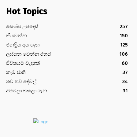
Hot Topics
සෞඛ්‍ය උපදෙස්
257
කියවන්න
150
ජනප්‍රිය අය ගැන
125
ලස්සන වෙන්න රහස්
106
ජීවිතයට වැදගත්
60
කෑම ජාති
37
තව තව දේවල්
34
අම්මලා බබාලා ගැන
31