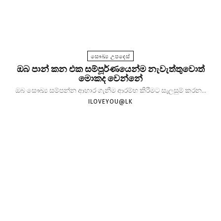
සෞඛ්‍ය උපදෙස්
ඔබ පාන් කන එක සම්පූර්ණයෙන්ම නැවැත්තුවොත්
මොකද වෙන්නේ
ඔබ සෞඛ්‍ය සම්පන්න ආහාර ගැනීම ආරම්භ කිරීමට සැලසුම් කරන...
ILOVEYOU@LK