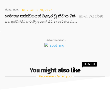
කියවන්න
NOVEMBER 28, 2022
සාමාන්‍ය තත්ත්වයෙන් බැහැර වූ නිවාස 7ක්.
අසාමාන්ය වර්ණ
සහ අතිවිශිෂ්ට සැරසිලි අපගේ ස්ථාන අද්විතීය වන...
- Advertisement -
RELATED
You might also like
Recommended to you