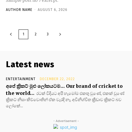
Sample post no 7 excerpt.
AUTHOR NAME
-
AUGUST 6, 2026
1
2
3
Latest news
ENTERTAINMENT
DECEMBER 22, 2022
අපේ ක්‍රිකට් මුළු ලෝකයටම… Our brand of cricket to
the world…
රටක් විදියට අපි හැමෝම එකතු වුණේ, එකක් වුණේ
ක්‍රිකට් නිසා කිව්වොතින් ඒක වැරදි නෑ. අවිනිශ්චිත ක්‍රීඩාව ක්‍රිකට් බව
ලෝකේ...
- Advertisement -