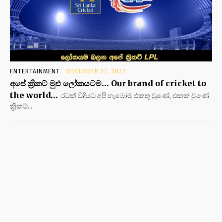
ENTERTAINMENT
DECEMBER 22, 2022
අපේ ක්‍රිකට් මුළු ලෝකයටම… Our brand of cricket to
the world…
රටක් විදියට අපි හැමෝම එකතු වුණේ, එකක් වුණේ
ක්‍රිකට්...