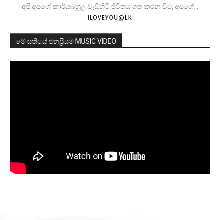
අපි අපගේ කාර්යබහුල වැඩිහිටි ජීවිතය ගත කරන විට, අපගේ...
ILOVEYOU@LK
මේ සතියේ ජනප්‍රියම MUSIC VIDEO