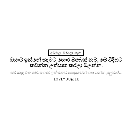
අම්මලා බබාලා ගැන
ඔයාට ඉන්නේ කෑමට හොර බබෙක් නම්, මේ විදිහට
කවන්න උත්සාහ කරලා බලන්න.
මේ කැඳ එක බොහොම ඉක්මනට පහසුවෙන් හදා ගන්න පුලුවන්...
ILOVEYOU@LK