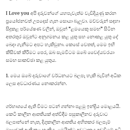
I Love you අපි දරුවන්ගේ යහපැවැත්ම වැඩිදියුණු කරන
ප්‍රයෝජනවත් උපදෙස් ගැන සොයා බැලුවා. මව්වරුන් සඳහා
සිදුකළ පර්යේෂණ වලින්, ඔවුන් “ළමයෙකු සමඟ” සිටින
අතරතුර ඔවුන්ට අනුගමනය කළ යුතු සහ නොකළ යුතු දේ
බෙදා ගැනීමට අපට හැකිවුනා. කෙසේ වෙතත්, මෙම ඉඟි
කිසිවක් කිරීමට පෙර, ඔබ සැමවිටම ඔබේ වෛද්යවරයා
සමඟ සාකච්ඡා කළ යුතුය.
1. මෙය ඔබේ දරුවාගේ වර්ධනයට බලපෑ හැකි බැවින් අධික
ලෙස අවධාරණය නොකරන්න.
ගර්භාශයේ ඇති වීමට පටන් ගන්නා පළමු ඉන්ද්‍රිය මොළයයි.
කෙටි කාලීන ආතතියක් අත්විඳීම පසුකාලීනව දරුවාට
බලපාන්නේ නැත, දිගුකාලීන ආතතිය අහිතකර බලපෑම්
මාලාවක් ඇති කළ හැකිය. ළමයින්ට අවධානය අඩුවීමේ අධි