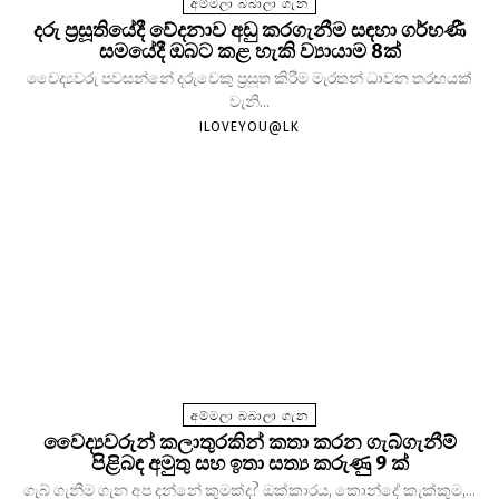
අම්මලා බබාලා ගැන
දරු ප්‍රසූතියේදී වේදනාව අඩු කරගැනීම සඳහා ගර්භණී
සමයේදී ඔබට කළ හැකි ව්‍යායාම 8ක්
වෛද්‍යවරු පවසන්නේ දරුවෙකු ප්‍රසූත කිරීම මැරතන් ධාවන තරඟයක්
වැනි...
ILOVEYOU@LK
අම්මලා බබාලා ගැන
වෛද්‍යවරුන් කලාතුරකින් කතා කරන ගැබ්ගැනීම්
පිළිබඳ අමුතු සහ ඉතා සත්‍ය කරුණු 9 ක්
ගැබ් ගැනීම ගැන අප දන්නේ කුමක්ද? ඔක්කාරය, කොන්දේ කැක්කුම,...