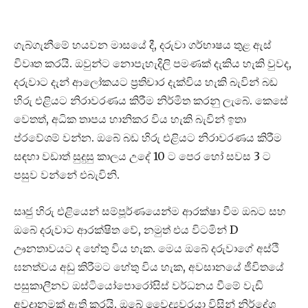
ගැබ්ගැනීමේ හයවන මාසයේ දී, දරුවා ගර්භාෂය තුළ ඇස්
විවෘත කරයි. ඔවුන්ට නොපැහැදිලි පමණක් දැකිය හැකි වුවද,
දරුවාට දැන් ආලෝකයට ප්‍රතිචාර දැක්විය හැකි බැවින් බඩ
හිරු එළියට නිරාවරණය කිරීම නිර්මිත කරනු ලැබේ. කෙසේ
වෙතත්, අධික තාපය හානිකර විය හැකි බැවින් ඉතා
ප්රවේශම් වන්න. ඔබේ බඩ හිරු එළියට නිරාවරණය කිරීම
සඳහා වඩාත් සුදුසු කාලය උදේ 10 ට පෙර හෝ සවස 3 ට
පසුව වන්නේ එබැවිනි.
සෘජු හිරු එළියෙන් සම්පූර්ණයෙන්ම ආරක්ෂා වීම ඔබට සහ
ඔබේ දරුවාට ආරක්ෂිත වේ, නමුත් එය විටමින් D
ඌනතාවයට ද හේතු විය හැක. මෙය ඔබේ දරුවාගේ අස්ථි
ඝනත්වය අඩු කිරීමට හේතු විය හැක, අවසානයේ ජීවිතයේ
පසුකාලීනව ඔස්ටියෝපොරෝසිස් වර්ධනය වීමේ වැඩි
අවදානමක් ඇති කරයි. ඔබේ වෛද්‍යවරයා විසින් නිර්දේශ