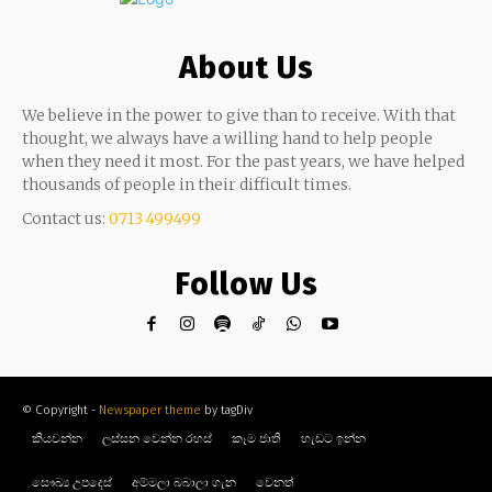
About Us
We believe in the power to give than to receive. With that
thought, we always have a willing hand to help people
when they need it most. For the past years, we have helped
thousands of people in their difficult times.
Contact us:
0713 499499
Follow Us
© Copyright -
Newspaper theme
by tagDiv
කියවන්න
ලස්සන වෙන්න රහස්
කෑම ජාති
හැඩට ඉන්න
සෞඛ්‍ය උපදෙස්
අම්මලා බබාලා ගැන
වෙනත්