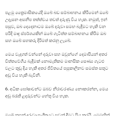
පළමු ත්‍රෛමාසිකයේදී ඔබේ බඩ සම්බාහනය කිරීමෙන් ඔබේ
උදෑසන අසනීප තත්ත්වය තවත් දරුණු විය හැක. නමුත්, ඉන්
පසුව, ඔබ දෙදෙනාටම ඔබේ දරුවා සමඟ බැඳීමට හැකි වන
පරිදි මෘදු ස්පර්ශයකින් ඔබේ ගැටිත්ත සම්බාහනය කිරීම ඔබ
සහ ඔබේ සහකරු දිරිමත් කරනු ලැබේ.
මෙය වැදගත් වන්නේ දරුවා සහ ඔවුන්ගේ දෙමාපියන් අතර
චිත්තවේගීය බැඳීමක් නොමැතිකම මානසික සෞඛ්‍ය ගැටළු
වලට තුඩු දිය හැකි අතර ජීවිතයේ පසුකාලීනව සමස්ත සතුට
අඩු විය හැකි බැවිනි.
6. අධික ඝෝෂාවන්ට ඔබව නිරාවරණය නොකරන්න, මෙය
අඩු බරැති ළදරුවන්ට හේතු විය හැක.
ඔබේ නූපන් දරුවා සංගීතයට සවන් දීමට ප්‍රිය කරයි. මෙමඟින්