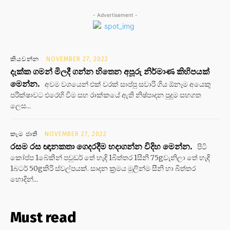
- Advertisement -
කියවන්න
NOVEMBER 27, 2022
දැක්ක ගමන් මිලදී ගන්න හිතෙන අපූරු නිර්මාණ කිහිපයක්
මෙන්න.
අවම වශයෙන් එක් වරක් සාප්පු සවාරි ගිය ඕනෑම අයෙකු
පරීක්ෂාවට එරෙහි වීම සහ රාක්කයේ ඇති නිෂ්පාදන පුදුම සහගත
ලෙස...
කෑම ජාති
NOVEMBER 27, 2022
රසම රස ඥානකතා ගෙදරදීම හදාගන්න විදිහ මෙන්න.
පිටි
කෝප්ප 1බේකින් පවුඩර් තේ හැඳි 1බිත්තර 1සීනි 75gවැනිලා තේ හැඳි
1බටර් 50gකිරි ස්වල්පයක්. සාදන ක්‍රමය මුලින්ම සීනි හා බිත්තර
හොදින්...
Must read