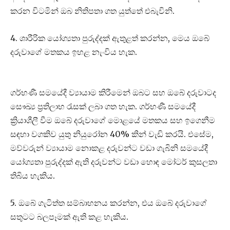
කරන විටමින් ඔබ නිතිපතා ගත යුත්තේ එබැවිනි.
4. ශාරීරික යෝග්‍යතා පුරුද්දක් ඇතුළත් කරන්න, මෙය ඔබේ
දරුවාගේ මතකය ඉහළ නැංවිය හැක.
ගර්භණී සමයේදී ව්‍යායාම කිරීමෙන් ඔබට සහ ඔබේ දරුවාටද
සෞඛ්‍ය ප්‍රතිලාභ රැසක් ලබා ගත හැක. ගර්භණී සමයේදී
ක්‍රියාශීලී වීම ඔබේ දරුවාගේ මොළයේ මතකය සහ ඉගෙනීම
සඳහා වගකිව යුතු නියුරෝන 40% කින් වැඩි කරයි. එසේම,
මව්වරුන් ව්‍යායාම නොකළ දරුවන්ට වඩා ගැබිනි සමයේදී
යෝග්‍යතා පුරුද්දක් ඇති දරුවන්ට වඩා හොඳ මෝටර් කුසලතා
තිබිය හැකිය.
5. ඔබේ ගැටිත්ත සම්බාහනය කරන්න, එය ඔබේ දරුවාගේ
සතුටට බලපෑමක් ඇති කළ හැකිය.