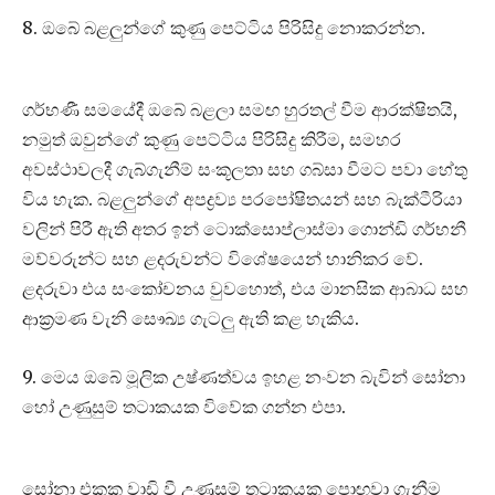
8. ඔබේ බළලුන්ගේ කුණු පෙට්ටිය පිරිසිදු නොකරන්න.
ගර්භණී සමයේදී ඔබේ බළලා සමඟ හුරතල් වීම ආරක්ෂිතයි,
නමුත් ඔවුන්ගේ කුණු පෙට්ටිය පිරිසිදු කිරීම, සමහර
අවස්ථාවලදී ගැබ්ගැනීම් සංකූලතා සහ ගබ්සා වීමට පවා හේතු
විය හැක. බළලුන්ගේ අපද්‍රව්‍ය පරපෝෂිතයන් සහ බැක්ටීරියා
වලින් පිරී ඇති අතර ඉන් ටොක්සොප්ලාස්මා ගොන්ඩි ගර්භනී
මව්වරුන්ට සහ ළදරුවන්ට විශේෂයෙන් හානිකර වේ.
ළදරුවා එය සංකෝචනය වුවහොත්, එය මානසික ආබාධ සහ
ආක්‍රමණ වැනි සෞඛ්‍ය ගැටලු ඇති කළ හැකිය.
9. මෙය ඔබේ මූලික උෂ්ණත්වය ඉහළ නංවන බැවින් සෝනා
හෝ උණුසුම් තටාකයක විවේක ගන්න එපා.
සෝනා එකක වාඩි වී උණුසුම් තටාකයක පොඟවා ගැනීම