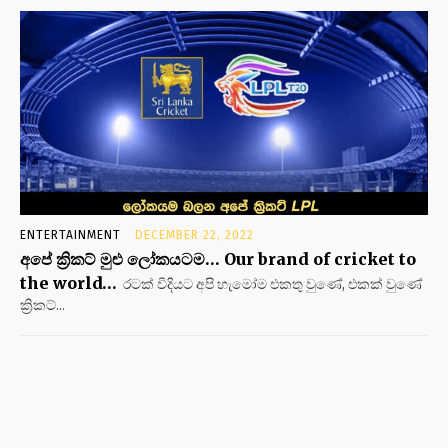
ENTERTAINMENT
DECEMBER 22, 2022
අපේ ක්‍රිකට් මුළු ලෝකයටම… Our brand of cricket to
the world…
රටක් විදියට අපි හැමෝම එකතු වුණේ, එකක් වුණේ
ක්‍රිකට්...