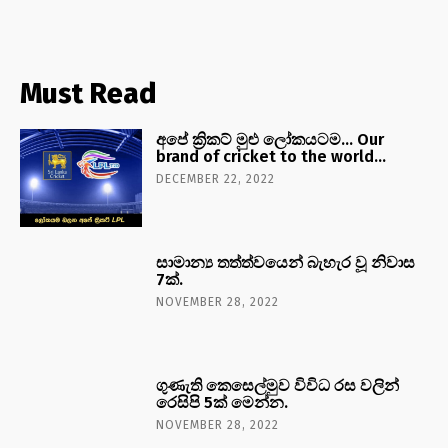
Must Read
අපේ ක්‍රිකට් මුළු ලෝකයටම… Our
brand of cricket to the world…
DECEMBER 22, 2022
සාමාන්‍ය තත්ත්වයෙන් බැහැර වූ නිවාස
7ක්.
NOVEMBER 28, 2022
ගුණැති කෙසෙල්මුව විවිධ රස වලින්
රෙසිපි 5ක් මෙන්න.
NOVEMBER 28, 2022