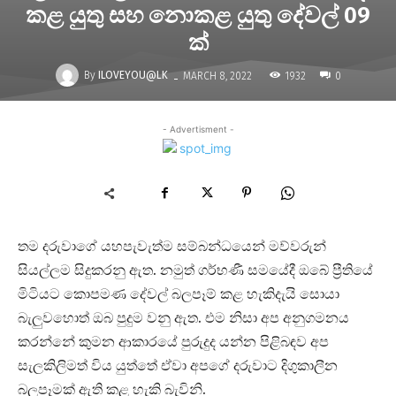
කළ යුතු සහ නොකළ යුතු දේවල් 09
ක්
-
By
ILOVEYOU@LK
1932
MARCH 8, 2022
0
- Advertisment -
තම දරුවාගේ යහපැවැත්ම සම්බන්ධයෙන් මව්වරුන්
සියල්ලම සිදුකරනු ඇත. නමුත් ගර්භණී සමයේදී ඔබේ ප්‍රීතියේ
මිටියට කොපමණ දේවල් බලපෑම් කළ හැකිදැයි සොයා
බැලුවහොත් ඔබ පුදුම වනු ඇත. එම නිසා අප අනුගමනය
කරන්නේ කුමන ආකාරයේ පුරුදුද යන්න පිළිබඳව අප
සැලකිලිමත් විය යුත්තේ ඒවා අපගේ දරුවාට දිගුකාලීන
බලපෑමක් ඇති කළ හැකි බැවිනි.