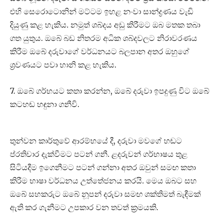
එහි සෙරොටොනින් මට්ටම ඉහළ නංවා සාන්ද්‍රණය වැඩි
දියුණු කළ හැකිය. නමුත් ශබ්දය අඩු කිරීමට ඔබ මතක තබා
ගත යුතුය. ඔබේ බඩ නිතරම අධික ශබ්දවලට නිරාවරණය
කිරීම ඔබේ දරුවාගේ වර්ධනයට බලපාන අතර ඔහුගේ
ශ්‍රවණයට පවා හානි කළ හැකිය.
7. ඔබේ ගර්භයට කතා කරන්න, ඔබේ දරුවා ඉපදුණු විට ඔබේ
කටහඬ හඳුනා ගනීවි.
තුන්වන කාර්තුවේ ආරම්භයේ දී, දරුවා මවගේ හඬට
ප්රතිචාර දැක්වීමට පටන් ගනී. ළදරුවන් ගර්භාෂය තුළ
සිටියදීම ඉගෙනීමට පටන් ගන්නා අතර ඔවුන් සමඟ කතා
කිරීම භාෂා වර්ධනය උත්තේජනය කරයි. මෙය ඔබට සහ
ඔබේ සහකරුට ඔබේ නූපන් දරුවා සමඟ ශක්තිමත් බැඳීමක්
ඇති කර ගැනීමට උපකාර වන තවත් ක්‍රමයකි.