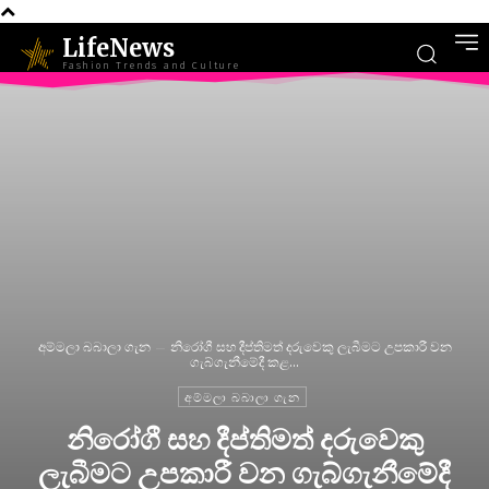
LifeNews
Fashion Trends and Culture
අම්මලා බබාලා ගැන
නිරෝගී සහ දීප්තිමත් දරුවෙකු ලැබීමට උපකාරී වන
ගැබ්ගැනීමේදී කළ...
අම්මලා බබාලා ගැන
නිරෝගී සහ දීප්තිමත් දරුවෙකු
ලැබීමට උපකාරී වන ගැබ්ගැනීමේදී