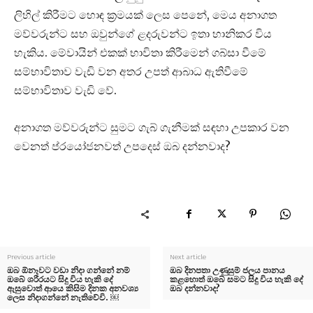
ලිහිල් කිරීමට හොඳ ක්‍රමයක් ලෙස පෙනේ, මෙය අනාගත
මව්වරුන්ට සහ ඔවුන්ගේ ළදරුවන්ට ඉතා හානිකර විය
හැකිය. මේවායින් එකක් භාවිතා කිරීමෙන් ගබ්සා වීමේ
සම්භාවිතාව වැඩි වන අතර උපත් ආබාධ ඇතිවීමේ
සම්භාවිතාව වැඩි වේ.
අනාගත මව්වරුන්ට සුමට ගැබ් ගැනීමක් සඳහා උපකාර වන
වෙනත් ප්රයෝජනවත් උපදෙස් ඔබ දන්නවාද?
Previous article
Next article
ඔබ ඕනෑවට වඩා නිදා ගන්නේ නම්
ඔබ දිනපතා උණුසුම් ජලය පානය
ඔබේ ශරීරයට සිදු විය හැකි දේ
කළහොත් ඔබේ සමට සිදු විය හැකි දේ
ඇසුවොත් ආයෙ කිසිම දිනක අනවශ්‍ය
ඔබ දන්නවාද?
ලෙස නිදාගන්නේ නැතිවේවි. ￼