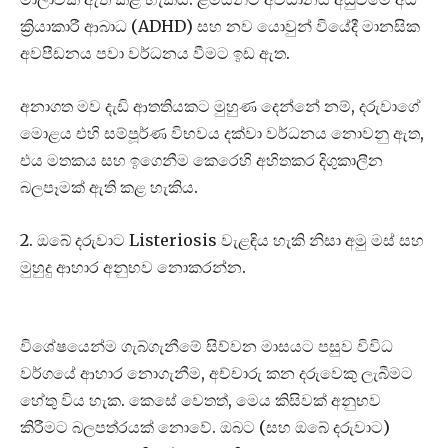
ක්‍රියාකාරී ආබාධ (ADHD) සහ නව යොවුන් වියේදී මානසික
අවපීඩනය පවා වර්ධනය වීමට ඉඩ ඇත.
අනාගත මව දැඩි ආතතියකට මුහුණ දෙන්නේ නම්, දරුවාගේ
මොළය එහි සම්පූර්ණ විභවය දක්වා වර්ධනය නොවනු ඇත,
එය මතකය සහ ඉගෙනීම කෙරෙහි අහිතකර දිගුකාලීන
බලපෑමක් ඇති කළ හැකිය.
2. ඔබේ දරුවාට Listeriosis වැළඳිය හැකි නිසා අමු මස් සහ
මුහුදු ආහාර අනුභව නොකරන්න.
විශේෂයෙන්ම ගැබ්ගැනීමේ සිව්වන මාසයට පසුව විවිධ
වර්ගයේ ආහාර නොගැනීම, අච්චාරු කන දරුවෙකු ලැබීමට
හේතු විය හැක. කෙසේ වෙතත්, මෙය කිසිවක් අනුභව
කිරීමට බලපත්රයක් නොවේ. ඔබට (සහ ඔබේ දරුවාට)