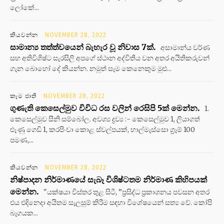
ලෝකේ...
කියවන්න
NOVEMBER 28, 2022
සාමාන්‍ය තත්ත්වයෙන් බැහැර වූ නිවාස 7ක්.
අසාමාන්ය වර්ණ
සහ අතිවිශිෂ්ට සැරසිලි අපගේ ස්ථාන අද්විතීය වන අතර අයිතිකරුවන්
ගැන බොහෝ දේ කියන්න. නමුත් සෑම කෙනෙකුම මුළු...
කෑම ජාති
NOVEMBER 28, 2022
ගුණැති කෙසෙල්මුව විවිධ රස වලින් රෙසිපි 5ක් මෙන්න.
1.
කෙසෙල්මුව සීනි සම්බෝල. අවශ්‍ය ද්‍රව්‍ය :- කෙසෙල්මුව 1, ලියාගත්
ළූණු ගෙඩි 1, කරපිංචා කොළ ස්වල්පයක්, හාල්මැස්සො ග්‍රෑම් 100
පමණ,...
කියවන්න
NOVEMBER 28, 2022
නිෂ්පාදන නිර්මාණයේ සැබෑ විශිෂ්ටතම නිර්මාණ කිහිපයක්
මෙන්න.
"යක්ෂයා විස්තර තුළ සිටී, ”ප්‍රසිද්ධ ප්‍රකාශනය පවසන අතර
එය එදිනෙදා අයිතම සැලසුම් කිරීම සඳහා විශේෂයෙන් සත්‍ය වේ. කෝපි
බෑගයක...