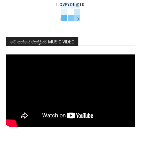
ILOVEYOU@LK
මේ සතියේ ජනප්‍රියම MUSIC VIDEO