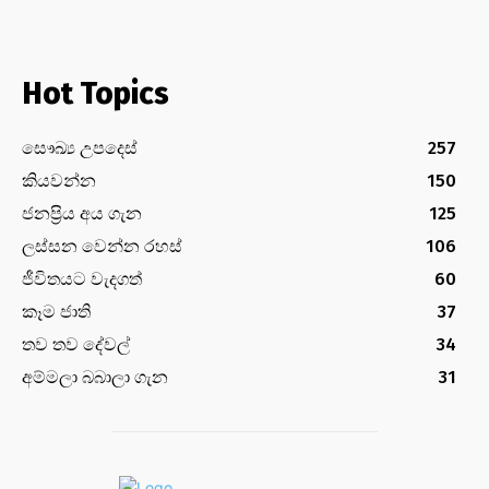
Hot Topics
සෞඛ්‍ය උපදෙස්
257
කියවන්න
150
ජනප්‍රිය අය ගැන
125
ලස්සන වෙන්න රහස්
106
ජීවිතයට වැදගත්
60
කෑම ජාති
37
තව තව දේවල්
34
අම්මලා බබාලා ගැන
31