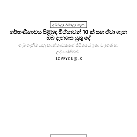
අම්මලා බබාලා ගැන
ගර්භණීභාවය පිළිබඳ මිථ්යාවන් 10 ක් සහ ඒවා ගැන
ඔබ දැනගත යුතු දේ
ගැබ් ගැනීම යනු කාන්තාවකගේ ජීවිතයේ ඉතා වැදගත් හා
උද්යෝගිමත්...
ILOVEYOU@LK