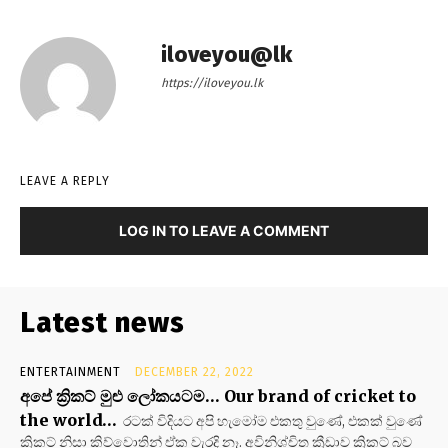
iloveyou@lk
https://iloveyou.lk
LEAVE A REPLY
LOG IN TO LEAVE A COMMENT
Latest news
ENTERTAINMENT
DECEMBER 22, 2022
අපේ ක්‍රිකට් මුළු ලෝකයටම… Our brand of cricket to
the world…
රටක් විදියට අපි හැමෝම එකතු වුණේ, එකක් වුණේ
ක්‍රිකට් නිසා කිව්වොතින් ඒක වැරදි නෑ. අවිනිශ්චිත ක්‍රීඩාව ක්‍රිකට් බව