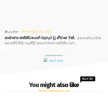
කියවන්න
NOVEMBER 28, 2022
සාමාන්‍ය තත්ත්වයෙන් බැහැර වූ නිවාස 7ක්.
අසාමාන්ය වර්ණ
සහ අතිවිශිෂ්ට සැරසිලි අපගේ ස්ථාන අද්විතීය වන...
- Advertisement -
RELATED
You might also like
Recommended to you