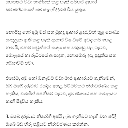
යහපතට වඩා හානියක් කළ හැකි සමහර ආහාර
සම්බන්ධයෙන් ඔබ සැලකිලිමත් විය යුතුය.
නොපිසූ හෝ අමු මස් සහ මුහුදු ආහාර ළදරුවන් තුළ සෞඛ්‍ය
සංකූලතා ඇති කළ හැකි ආහාර විෂ වීමේ අවදානම ඉහළ
නංවයි, එනම් ඔවුන්ගේ හෘදය සහ වකුගඩු වල ගැටළු,
මොළයේ හා රුධිරයේ ආසාදන, නොමේරූ දරු ප්‍රසූතිය සහ
ගබ්සාවීම් පවා.
එසේම, අමු හෝ ඕනෑවට වඩා මාළු ආහාරයට ගැනීමෙන්,
ඔබ ඔබේ දරුවාට රසදිය ඉහළ මට්ටමකට නිරාවරණය කළ
හැකිය, එමඟින් පෙනීමේ ගැටළු, ශ්‍රවණාබාධ සහ මොළයට
හානි සිදුවිය හැකිය.
3. ඔබේ දරුවාට නිරෝගී අස්ථි ලබා ගැනීමට හැකි වන පරිදි
ඔබේ බඩ හිරු එළියට නිරාවරණය කරන්න.