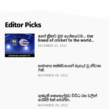
Editor Picks
අපේ ක්‍රිකට් මුළු ලෝකයටම… Our
brand of cricket to the world…
DECEMBER 22, 2022
සාමාන්‍ය තත්ත්වයෙන් බැහැර වූ නිවාස
7ක්.
NOVEMBER 28, 2022
ගුණැති කෙසෙල්මුව විවිධ රස වලින්
රෙසිපි 5ක් මෙන්න.
NOVEMBER 28, 2022