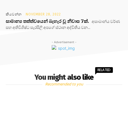
කියවන්න
NOVEMBER 28, 2022
සාමාන්‍ය තත්ත්වයෙන් බැහැර වූ නිවාස 7ක්.
අසාමාන්ය වර්ණ
සහ අතිවිශිෂ්ට සැරසිලි අපගේ ස්ථාන අද්විතීය වන...
- Advertisement -
RELATED
You might also like
Recommended to you