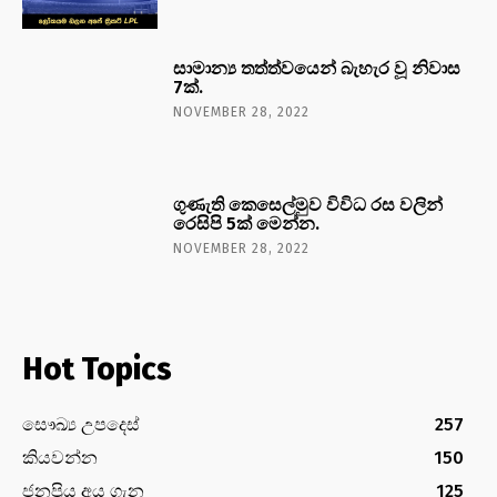
සාමාන්‍ය තත්ත්වයෙන් බැහැර වූ නිවාස
7ක්.
NOVEMBER 28, 2022
ගුණැති කෙසෙල්මුව විවිධ රස වලින්
රෙසිපි 5ක් මෙන්න.
NOVEMBER 28, 2022
Hot Topics
සෞඛ්‍ය උපදෙස්
257
කියවන්න
150
ජනප්‍රිය අය ගැන
125