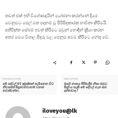
තවත් එක් ඉඟි විශේෂඥයින් යෝජනා කරන්නේ දියර
වෙනුවට ජෙල් මත පදනම් වූ පිරිසිදුකාරක භාවිතා කිරීමයි.
අතිරික්ත සේබම් ඉවත් කිරීමට ඔවුන් හොඳින් ක්‍රියා කරන
අතර මෙය විශාල සිදුරු වල පෙනුම අවම කිරීමට හේතු වේ.
Previous article
Next article
මේ දේවල් 07 අමුත්තන් පැමිනෙන විට
ඔබේ නාසය පිරිමැදීම නිසා ඔබට
නිවසේත් සිදුවෙනවානම් වහාම
සිදුවිය හැකි මේ දේවල් ගැන ඔබ
නවත්වන්න.
දන්නවාද ?
iloveyou@lk