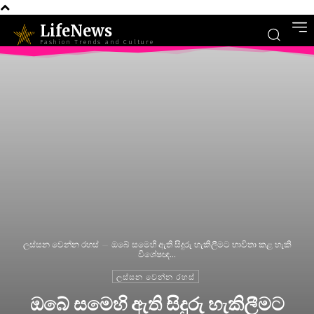
LifeNews
Fashion Trends and Culture
ලස්සන වෙන්න රහස්
ඔබේ ස‍මෙහි ඇති සිදුරු හැකිලීමට භාවිතා කළ හැකි
විශේෂඥ...
ලස්සන වෙන්න රහස්
ඔබේ ස‍මෙහි ඇති සිදුරු හැකිලීමට