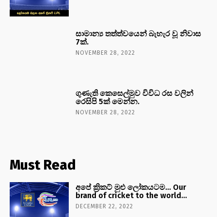
සාමාන්‍ය තත්ත්වයෙන් බැහැර වූ නිවාස
7ක්.
NOVEMBER 28, 2022
ගුණැති කෙසෙල්මුව විවිධ රස වලින්
රෙසිපි 5ක් මෙන්න.
NOVEMBER 28, 2022
Must Read
අපේ ක්‍රිකට් මුළු ලෝකයටම… Our
brand of cricket to the world…
DECEMBER 22, 2022