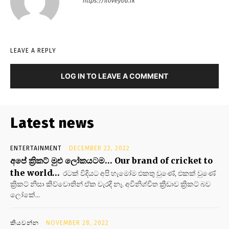
https://iloveyou.lk
LEAVE A REPLY
LOG IN TO LEAVE A COMMENT
Latest news
ENTERTAINMENT
DECEMBER 22, 2022
අපේ ක්‍රිකට් මුළු ලෝකයටම… Our brand of cricket to
the world…
රටක් විදියට අපි හැමෝම එකතු වුණේ, එකක් වුණේ
ක්‍රිකට් නිසා කිව්වොතින් ඒක වැරදි නෑ. අවිනිශ්චිත ක්‍රීඩාව ක්‍රිකට් බව
ලෝකේ...
කියවන්න
NOVEMBER 28, 2022