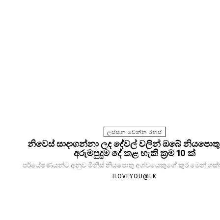
ලස්සන වෙන්න රහස්
නිවෙස් සාදාගන්නා ලද දේවල් වලින් ඔබේ නියපොතු
අරුමපුදුම දේ කළ හැකි ක්‍රම 10 ක්
පර්යේෂණයන්ට අනුව මිනිස් නියපොතු අශ්වයෙකුගේ කුර මෙන් ශක්තිම
ILOVEYOU@LK