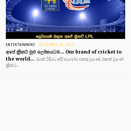
ENTERTAINMENT
DECEMBER 22, 2022
අපේ ක්‍රිකට් මුළු ලෝකයටම… Our brand of cricket to
the world…
රටක් විදියට අපි හැමෝම එකතු වුණේ, එකක් වුණේ
ක්‍රිකට්...