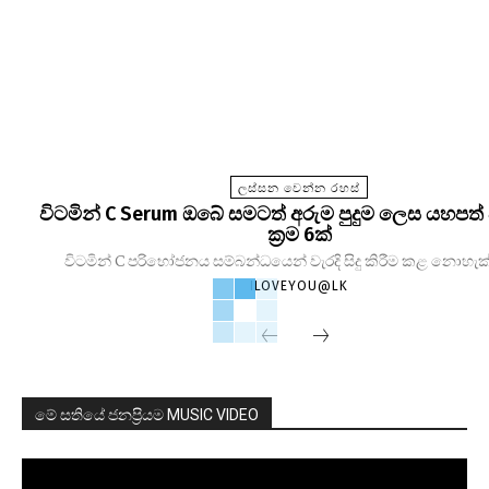
ලස්සන වෙන්න රහස්
විටමින් C Serum ඔබේ සමටත් අරුම පුදුම ලෙස යහපත් 
ක්‍රම 6ක්
විටමින් C පරිභෝජනය සම්බන්ධයෙන් වැරදි සිදු කිරීම කළ නොහැක්
ILOVEYOU@LK
මේ සතියේ ජනප්‍රියම MUSIC VIDEO