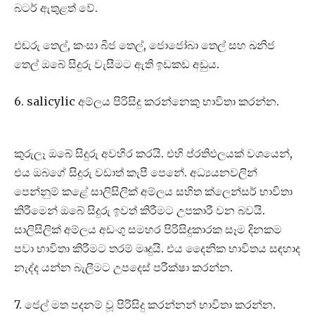
බටර් ඇතුළත් වේ.
එඬරු තෙල්, කංසා බීජ තෙල්, ජොජෝබා තෙල් සහ ඛනිජ
තෙල් ඔබේ සිදුරු වැසීමට ඇති ඉඩකඩ අඩුය.
6. salicylic අම්ලය පිරිසිදු කරන්නෙකු භාවිතා කරන්න.
කුරුලෑ ඔබේ සිදුරු අවහිර කරයි. එහි ප්රතිඵලයක් වශයෙන්,
එය ඔබගේ සිදුරු වඩාත් කැපී පෙනේ. අධ්‍යයනවලින්
පෙන්නුම් කළේ සාලිසිලික් අම්ලය සහිත ක්ලෙන්සර් භාවිතා
කිරීමෙන් ඔබේ සිදුරු ඉවත් කිරීමට උපකාරී වන බවයි.
සාලිසිලික් අම්ලය අඩංගු සමහර පිරිසිදුකාරක සෑම දිනකම
පවා භාවිතා කිරීමට තරම් මෘදුයි. එය දෛනික භාවිතය සඳහාද
නැද්ද යන්න බැලීමට උපදෙස් පරීක්ෂා කරන්න.
7. ජෙල් මත පදනම් වූ පිරිසිදු කරන්නන් භාවිතා කරන්න.