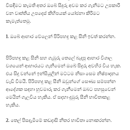
විසඳීමට කැමති අතර ඔබේ සිදුරු අවම කර ගැනීමට උපකාරී
වන වෘත්තීය උපදෙස් කිහිපයක් යෝජනා කිරීමට
කැමැත්තෙමු.
1. ඔබේ ආහාර වේලෙන් පිරිපහදු කළ සීනි ඉවත් කරන්න.
පිරිපහදු කළ සීනි සහ ගැඹුරු තෙලේ බැදපු ආහාර විශාල
වශයෙන් ආහාරයට ගැනීමෙන් ඔබේ සිදුරු අවහිර විය හැක.
එය සිදු වන්නේ ඉන්සියුලින් මට්ටම නිසා සෙම නිෂ්පාදනය
වැඩි වීමයි. පිරිපහදු කළ සීනි ඔවුන්ගේ සෞඛ්‍ය සම්පන්න
ආදේශක සඳහා හුවමාරු කර ගැනීමෙන් ඔබට පහසුවෙන්
මෙයින් ගැලවිය හැකිය. ඒ සදහා දුඹුරු සීනි භාවිතාකළ
හැකිය.
2. තෙල් පිසදැමීමේ කඩදාසි නිතර භාවිතා නොකරන්න.