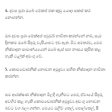
4. දවස පුරා ඔබේ මේකප් එක කුඩු යොදා සකස් කර
නොගන්න.
ඔබ දවස පුරා මේක්අප් පවුඩර් භාවිතා කරන්නේ නම්, සෑම
දිනකම ඔබේ සිදුරු වැසීයාමට ඉඩ ඇත. මීට අමතරව, මෙම
නිෂ්පාදන සාමාන්යයෙන් ඔබේ ඇස් සහ නාසය කුපිත කළ
හැකි ටැල්ක් අඩංගු වේ.
5. කොමඩොජනික් නොවන අමුද්‍රව්‍ය සහිත නිෂ්පාදන භාවිතා
කරන්න.
සම ආරක්ෂණ නිෂ්පාදන මිලදී ගැනීමට පෙර, ඒවායේ සිදුරු
අවහිර කළ හැකි කොමඩොජනික් අමුද්‍රව්‍ය අඩංගු නොවන
බවට වග බලා ගන්න. මෙයට ඔලිව් තෙල්, පොල්තෙල්, ෂී