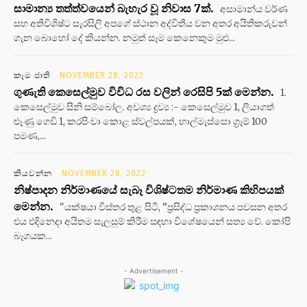
සාමාන්‍ය තත්ත්වයෙන් බැහැර වූ නිවාස 7ක්.
අසාමාන්ය වර්ණ
සහ අතිවිශිෂ්ට සැරසිලි අපගේ ස්ථාන අද්විතීය වන අතර අයිතිකරුවන්
ගැන බොහෝ දේ කියන්න. නමුත් සෑම කෙනෙකුම මුළු...
කෑම ජාති
NOVEMBER 28, 2022
ගුණැති කෙසෙල්මුව විවිධ රස වලින් රෙසිපි 5ක් මෙන්න.
1.
කෙසෙල්මුව සීනි සම්බෝල. අවශ්‍ය ද්‍රව්‍ය :- කෙසෙල්මුව 1, ලියාගත්
ළූණු ගෙඩි 1, කරපිංචා කොළ ස්වල්පයක්, හාල්මැස්සො ග්‍රෑම් 100
පමණ,...
කියවන්න
NOVEMBER 28, 2022
නිෂ්පාදන නිර්මාණයේ සැබෑ විශිෂ්ටතම නිර්මාණ කිහිපයක්
මෙන්න.
"යක්ෂයා විස්තර තුළ සිටී, ”ප්‍රසිද්ධ ප්‍රකාශනය පවසන අතර
එය එදිනෙදා අයිතම සැලසුම් කිරීම සඳහා විශේෂයෙන් සත්‍ය වේ. කෝපි
බෑගයක...
- Advertisement -