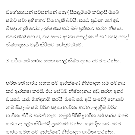
විශේෂඥයන් පවසන්නේ තෙල් පිසදැමීමේ කඩදාසි ඔබේ
සමට පවා අහිතකර විය හැකි බවයි. එයට ප්‍රධාන හේතුව
විසඳා නැති රෝග ලක්ෂණයකට ඔබ ප්‍රතිකාර කරන නිසාය.
එපමණක් නොව, එය සමට අවශ්‍ය තෙල් ඉවත් කර තවද තෙල්
නිෂ්පාදනය වැඩි කිරීමට හේතුවක්වේ.
3. හරිත තේ සාරය සමඟ තෙල් නිෂ්පාදනය අවම කරන්න.
හරිත තේ සාරය සහිත සම ආරක්ෂණ නිෂ්පාදන සම සමනය
කර ආරක්ෂා කරයි. එය සේබම් නිෂ්පාදනය අඩු කරන අතර
වයසට යාම මන්දගාමී කරයි. ඔබේ සම අධි සංවේදී නොවේ
නම් සියලුම සම වර්ග සඳහා භාවිතා කරන ලද ක්‍රීම් වර්ග
භාවිතා කිරීම කමක් නැත. නමුත් පිරිසිදු හරිත තේ සාරය ඔබේ
සමට ආලේප කිරීමේදී ප්‍රවේශම් වන්න. සෑම දිනකම මෙම
සාරය සමඟ සම ආරක්ෂණ නිෂ්පාදන භාවිතා කරන්න.