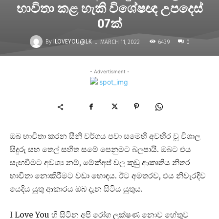
භාවිතා කළ හැකි විශේෂඥ උපදෙස්
07ක්
-
By
ILOVEYOU@LK
6439
MARCH 11, 2022
0
- Advertisment -
ඔබ භාවිතා කරන සීනි වර්ගය පවා සමෙහි අවහිර වූ විශාල
සිදුරු සහ තෙල් සහිත සමේ පෙනුමට බලපායි. ඔබට එය
සැඟවීමට අවශ්‍ය නම්, මේක්අප් වල කුඩු ආකෘතිය නිතර
භාවිතා නොකිරීමට වඩා හොඳය. ඊට අමතරව, එය නිවැරදිව
යෙදිය යුතු ආකාරය ඔබ දැන සිටිය යුතුය.
I Love You හි සිටින අපි රෝග ලක්ෂණ නොව හේතුව