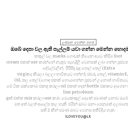
ලස්සන වෙන්න රහස්
ඔබේ දෙපා වල ඇති පැල්ලම් යවා ගන්න මෙන්න හොදම 
කකුල් වල marks ගොඩක් තියෙන අයට කිසිම foot
cream එකක් use කරන්නේ නැතුව පැහැදිලි වෙනසක් ලබා ගන්න පුළුව
දේවල්වලින්, පිරිසිදු සුදු පොල් තෙල් (Extra
virgin ද කියලා බලලා භාවිතයට ගන්න), එඬරු තෙල්, vitamin E,
Oil, තල තෙල් (හොඳ එකක් හොයාගන්න පුළුවන් උනොත් භාවිතය
මේ ටික ඔක්කොම එකතු කරලා oil එකක් හදන් bottle එකකට දාගෙන 
line petroleum
gel එක්ක mix කරලා use කරා. මෙයකකුල් දෙකේ පමණක් නොව ඔබේ
මත අත් වලත් ආලේප කල හැකි. එයින් ඔබට මනා පෙනුමක් ද ලබාග
සති 2 කින් පමණ ඔබට වෙනස අතිවිදිය හැක.
ILOVEYOU@LK