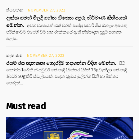
කියවන්න
NOVEMBER 27, 2022
දැක්ක ගමන් මිලදී ගන්න හිතෙන අපූරු නිර්මාණ කිහිපයක්
මෙන්න.
අවම වශයෙන් එක් වරක් සාප්පු සවාරි ගිය ඕනෑම අයෙකු
පරීක්ෂාවට එරෙහි වීම සහ රාක්කයේ ඇති නිෂ්පාදන පුදුම සහගත
ලෙස...
කෑම ජාති
NOVEMBER 27, 2022
රසම රස ඥානකතා ගෙදරදීම හදාගන්න විදිහ මෙන්න.
පිටි
කෝප්ප 1බේකින් පවුඩර් තේ හැඳි 1බිත්තර 1සීනි 75gවැනිලා තේ හැඳි
1බටර් 50gකිරි ස්වල්පයක්. සාදන ක්‍රමය මුලින්ම සීනි හා බිත්තර
හොදින්...
Must read