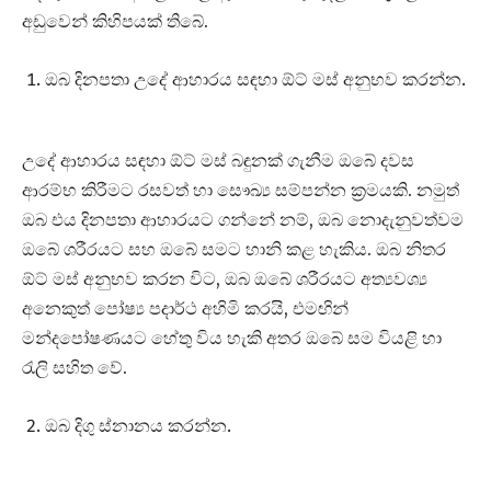
අඩුවෙන් කිහිපයක් තිබේ.
ඔබ දිනපතා උදේ ආහාරය සඳහා ඕට් මස් අනුභව කරන්න.
උදේ ආහාරය සඳහා ඕට් මස් බඳුනක් ගැනීම ඔබේ දවස
ආරම්භ කිරීමට රසවත් හා සෞඛ්‍ය සම්පන්න ක්‍රමයකි. නමුත්
ඔබ එය දිනපතා ආහාරයට ගන්නේ නම්, ඔබ නොදැනුවත්වම
ඔබේ ශරීරයට සහ ඔබේ සමට හානි කළ හැකිය. ඔබ නිතර
ඕට් මස් අනුභව කරන විට, ඔබ ඔබේ ශරීරයට අත්‍යවශ්‍ය
අනෙකුත් පෝෂ්‍ය පදාර්ථ අහිමි කරයි, එමඟින්
මන්දපෝෂණයට හේතු විය හැකි අතර ඔබේ සම වියළි හා
රැලි සහිත වේ.
ඔබ දිගු ස්නානය කරන්න.