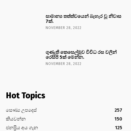
සාමාන්‍ය තත්ත්වයෙන් බැහැර වූ නිවාස
7ක්.
NOVEMBER 28, 2022
ගුණැති කෙසෙල්මුව විවිධ රස වලින්
රෙසිපි 5ක් මෙන්න.
NOVEMBER 28, 2022
Hot Topics
සෞඛ්‍ය උපදෙස්
257
කියවන්න
150
ජනප්‍රිය අය ගැන
125