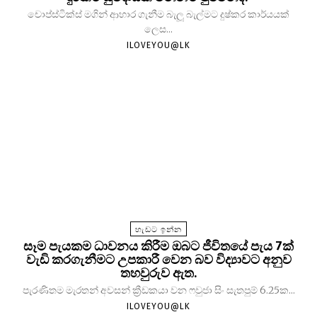
චොප්ස්ටික්ස් මගින් ආහාර ගැනීම බැලූ බැල්මට දුෂ්කර කාර්යයක්
ලෙස...
ILOVEYOU@LK
හැඩට ඉන්න
සෑම පැයකම ධාවනය කිරීම ඔබට ජීවිතයේ පැය 7ක්
වැඩි කරගැනීමට උපකාරී වෙන බව විද්‍යාවට අනුව
තහවුරුව ඇත.
පැරණිතම මැරතන් අවසන් ක්‍රීඩකයා වන ෆවුජා සිං සැතපුම් 6.25ක...
ILOVEYOU@LK