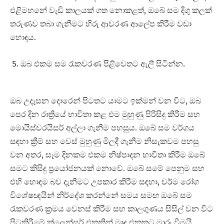
එළිමහනේ වැඩි කාලයක් ගත නොකළත්, ඔබේ සම දිගු කලක්
තරුණව තබා ගැනීමට හිරු ආවරණ ආලේප කිරීම වඩා
හොඳය.
ඔබ එකම සම රැකවරණ පිළිවෙතට ඇලී සිටින්න.
ඔබ උදෑසන දොරෙන් පිටතට යාමට ඉක්මන් වන විට, ඔබ
පෙර දින රාත්‍රියේ භාවිතා කළ එම මුහුණු පිරිසිදු කිරීම සහ
මොයිස්චරයිසර් අල්ලා ගැනීම පහසුය. ඔබේ සම වර්ගය
සඳහා ක්‍රීම් සහ වෙස් මුහුණු මිලදී ගැනීම නිසැකවම පහසු
වන අතර, සෑම දිනකම එකම නිෂ්පාදන භාවිතා කිරීම ඔබේ
සමට කිසිදු ප්‍රයෝජනයක් නොවේ. ඔබේ සමේ පෙනුම සහ
එහි හොඳම බව දැනීමට උපකාර කිරීම සඳහා, චර්ම රෝග
විශේෂඥයින් නිර්දේශ කරන්නේ සමය සමඟ ඔබේ සම
රැකවරණ ක්‍රමය වෙනස් කිරීම සහ කාලගුණය සිසිල් වන විට
පිටකිරීමේ ක්ලෙන්සර් එකකින් මෘදු එකකට මාරු වීමයි.