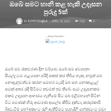
ඔබේ සමට හානි කළ හැකි උදෑසන
පුරුදු 5ක්
-
By
ILOVEYOU@LK
1120
APRIL 10, 2022
0
- Advertisment -
ඔබේ සම රැකවරණ දින චර්යාව ඔබේ සම අවශ්‍යතා
සියල්ලටම ගැළපෙන පරිදි සකස් කර තිබිය හැක, නමුත් ඔබ
නොදැනුවත්වම කරන සමහර වැරදි ඔබ සහ නොකැළැල්
සමක් අතර රැඳී සිටීමට තවමත් ඉඩ තිබේ. සෑම උදෑසනකම
එකම උදෑසන ආහාරය ගැනීමේ සිට ඔබ එළිමහනේ සිටින
විට පමණක් හිරු ආවරණ ආලේප කිරීම දක්වා, කරදරකාරී
බිදවැටීම් හෝ අකලට රැලි ඇතිවීමට පැහැදිලි හේතුවලට වඩා