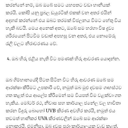
කරන්නේ නම්, ඔබ ඔබේ සමට යහපතට වඩා හානියක්
කරයි. කෝපි යනු ප්‍රබල ඩයුරටික් එකක් වන අතර එයින්
අදහස් කරන්නේ එය ඔබට තරමක් විජලනය වීමට හේතු විය
හැකි බවයි. මෙය අනෙක් අතට, ඔබේ සම හරහා විෂ ද්‍රව්‍ය
ශරීරයෙන් පිටවීම වඩාත් අපහසු වන අතර, එය නොමේරූ
රැලි වලට නිරාවරණය වේ.
ඔබ හිරු එළිය නැති විට පමණක් හිරු ආවරණ යොදන්න.
ඔබ ගිම්හානයේදී පිටත සිටින විට හිරු ආවරණ ඔබේ සම
ආරක්ෂා කිරීමට උපකාරී වේ, නමුත් ඔබ මුළු දවසම ගෘහස්ථව
ගත කළත් එය ආලේප කිරීමෙන් සම වියපත් වීම වළක්වා ගත
හැකිය. මෝටර් රථ, නිවාස සහ කාර්යාල ජනේල වල භාවිතා
කරන වීදුරු බොහෝ UVB කිරණ අවහිර කරයි, නමුත් එය
තවමත් හානිකර UVA කිරණවලින් ඔබේ සම ආරක්ෂා
නොකරයි. එමනිසා, ඔබ දවස පුරා කාර්යාලයක වැඩ කළත්,