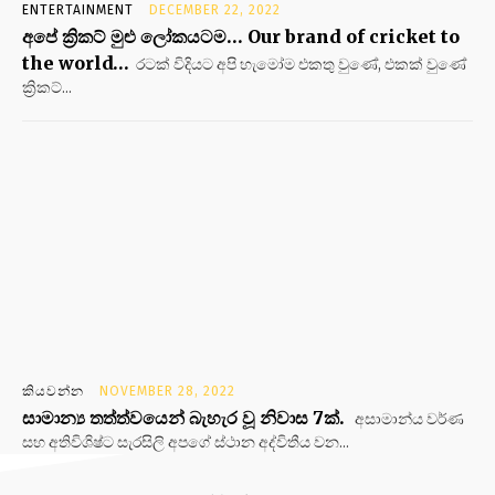
ENTERTAINMENT
DECEMBER 22, 2022
අපේ ක්‍රිකට් මුළු ලෝකයටම… Our brand of cricket to
the world…
රටක් විදියට අපි හැමෝම එකතු වුණේ, එකක් වුණේ
ක්‍රිකට්...
කියවන්න
NOVEMBER 28, 2022
සාමාන්‍ය තත්ත්වයෙන් බැහැර වූ නිවාස 7ක්.
අසාමාන්ය වර්ණ
සහ අතිවිශිෂ්ට සැරසිලි අපගේ ස්ථාන අද්විතීය වන...