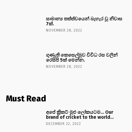
සාමාන්‍ය තත්ත්වයෙන් බැහැර වූ නිවාස
7ක්.
NOVEMBER 28, 2022
ගුණැති කෙසෙල්මුව විවිධ රස වලින්
රෙසිපි 5ක් මෙන්න.
NOVEMBER 28, 2022
Must Read
අපේ ක්‍රිකට් මුළු ලෝකයටම… Our
brand of cricket to the world…
DECEMBER 22, 2022