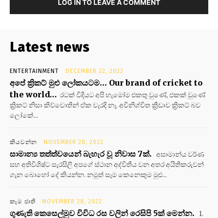
LOG IN TO LEAVE A COMMENT
Latest news
ENTERTAINMENT
DECEMBER 22, 2022
අපේ ක්‍රිකට් මුළු ලෝකයටම… Our brand of cricket to
the world…
රටක් විදියට අපි හැමෝම එකතු වුණේ, එකක් වුණේ
ක්‍රිකට් නිසා කිව්වොතින් ඒක වැරදි නෑ. අවිනිශ්චිත ක්‍රීඩාව ක්‍රිකට් බව
ලෝකේ...
කියවන්න
NOVEMBER 28, 2022
සාමාන්‍ය තත්ත්වයෙන් බැහැර වූ නිවාස 7ක්.
අසාමාන්ය වර්ණ
සහ අතිවිශිෂ්ට සැරසිලි අපගේ ස්ථාන අද්විතීය වන අතර අයිතිකරුවන්
ගැන බොහෝ දේ කියන්න. නමුත් සෑම කෙනෙකුම මුළු...
කෑම ජාති
NOVEMBER 28, 2022
ගුණැති කෙසෙල්මුව විවිධ රස වලින් රෙසිපි 5ක් මෙන්න.
1.