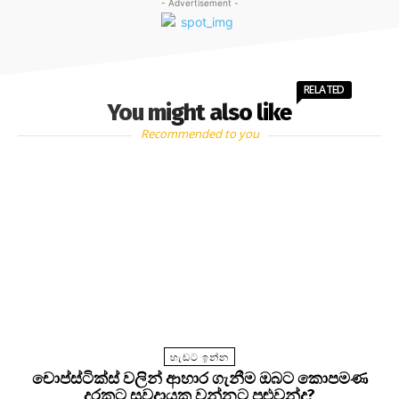
- Advertisement -
RELATED
You might also like
Recommended to you
හැඩට ඉන්න
චොප්ස්ටික්ස් වලින් ආහාර ගැනීම ඔබට කොපමණ
දුරකට සුවදායක වන්නට පුළුවන්ද?