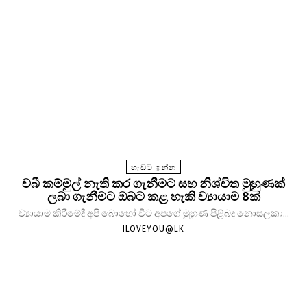
හැඩට ඉන්න
චබී කම්මුල් නැති කර ගැනීමට සහ නිශ්චිත මුහුණක්
ලබා ගැනීමට ඔබට කළ හැකි ව්‍යායාම 8ක්
ව්‍යායාම කිරීමේදී අපි බොහෝ විට අපගේ මුහුණ පිළිබද නොසලකා...
ILOVEYOU@LK