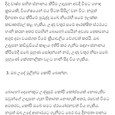
දිගු වාෂ්ප සහිත ස්නානය කිරීම උදෑසන අවදි වීමට හොඳ
ක්‍රමයකි, විශේෂයෙන් එය පිටත සිසිල් වන විට. නමුත්
දිනපතා එය කිරීමේ පුරුද්ද ඔබේ නිරෝගී සමේ ඉලක්ක
කඩාකප්පල් කළ හැකිය. උණු වතුර සමේ ආරක්ෂිත ස්ථරයට
හානි කරන අතර එමඟින් බොහෝ සෙයින් අවශ්‍ය තෙතමනය
අගුළු දමා වයස්ගත වීමේ ක්‍රියාවලිය වේගවත් කරයි. ඔබ
උදෑසන කඩිමුඩියේ කාලය ඉතිරි කර ගැනීම සඳහා ස්නානය
කිරීමේදී ඔබේ මුහුණ සෝදන්නේ නම්, උණු වතුර නිසා ඔබේ
මුහුණේ කේශනාලිකා වලට හානි සිදු විය හැකිය.
ඔබ උදේ මුලින්ම කෝපි බොන්න.
බොහෝ දෙනෙකුට උණුසුම් කෝපි කෝප්පයක් නොමැතිව
ඔවුන්ගේ උදෑසන ගැන සිතාගත නොහැකි අතර, රසවත් වීමට
අමතරව, කෝපි ඔබේ සමට ප්රයෝජනවත් විය හැකිය.
නමුත් ඔබ උදේ ආහාරයට ගැනීමට පෙර එය දිනපතා පානය