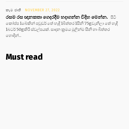
කෑම ජාති
NOVEMBER 27, 2022
රසම රස ඥානකතා ගෙදරදීම හදාගන්න විදිහ මෙන්න.
පිටි
කෝප්ප 1බේකින් පවුඩර් තේ හැඳි 1බිත්තර 1සීනි 75gවැනිලා තේ හැඳි
1බටර් 50gකිරි ස්වල්පයක්. සාදන ක්‍රමය මුලින්ම සීනි හා බිත්තර
හොදින්...
Must read