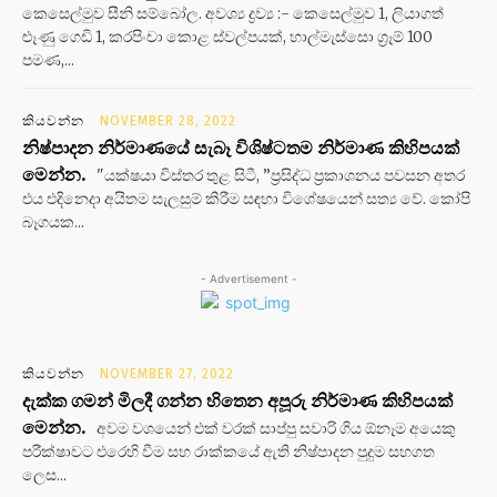
කෙසෙල්මුව සීනි සම්බෝල. අවශ්‍ය ද්‍රව්‍ය :- කෙසෙල්මුව 1, ලියාගත්
ළූණු ගෙඩි 1, කරපිංචා කොළ ස්වල්පයක්, හාල්මැස්සො ග්‍රෑම් 100
පමණ,...
කියවන්න
NOVEMBER 28, 2022
නිෂ්පාදන නිර්මාණයේ සැබෑ විශිෂ්ටතම නිර්මාණ කිහිපයක්
මෙන්න.
"යක්ෂයා විස්තර තුළ සිටී, ”ප්‍රසිද්ධ ප්‍රකාශනය පවසන අතර
එය එදිනෙදා අයිතම සැලසුම් කිරීම සඳහා විශේෂයෙන් සත්‍ය වේ. කෝපි
බෑගයක...
- Advertisement -
කියවන්න
NOVEMBER 27, 2022
දැක්ක ගමන් මිලදී ගන්න හිතෙන අපූරු නිර්මාණ කිහිපයක්
මෙන්න.
අවම වශයෙන් එක් වරක් සාප්පු සවාරි ගිය ඕනෑම අයෙකු
පරීක්ෂාවට එරෙහි වීම සහ රාක්කයේ ඇති නිෂ්පාදන පුදුම සහගත
ලෙස...