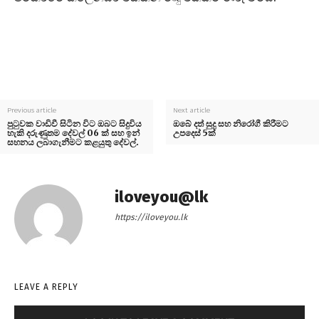
Previous article
Next article
පුටුවක වාඩිවී සිටින විට ඔබට සිදුවිය
ඔබේ දත් සුදු සහ නිරෝගී කිරීමට
හැකි දරුණුතම දේවල් 06 ක් සහ ඉන්
උපදෙස් 5ක්
සහනය ලබාගැනීමට කළයුතු දේවල්.
iloveyou@lk
https://iloveyou.lk
LEAVE A REPLY