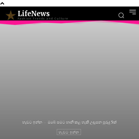
LifeNews
Fashion Trends and Culture
හැඩට ඉන්න
ඔබේ සමට හානි කළ හැකි උදෑසන පුරුදු 5ක්
හැඩට ඉන්න