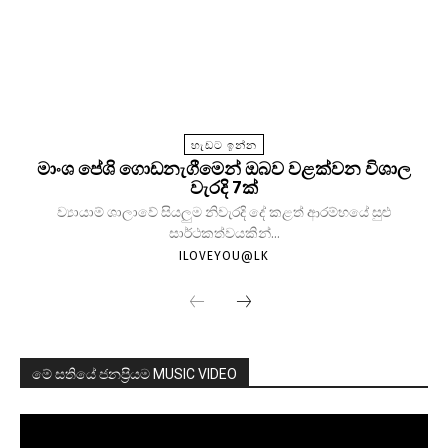
හැඩට ඉන්න
මාංශ පේශි ගොඩනැගීමෙන් ඔබව වළක්වන විශාල
වැරදි 7ක්
ව්‍යායාම් ශාලාවේ සියලුම නිවැරදි දේ කළත් ආරම්භයේ සුළු
සාර්ථකත්වයකින්...
ILOVEYOU@LK
මේ සතියේ ජනප්‍රියම MUSIC VIDEO