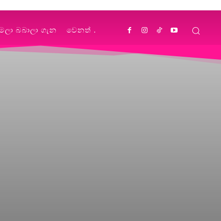
්මලා බබාලා ගැන
වෙනත්