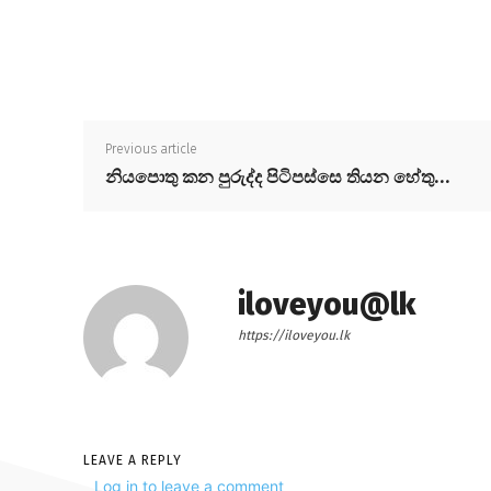
Previous article
නියපොතු කන පුරුද්ද පිටිපස්සෙ තියන හේතු…
iloveyou@lk
https://iloveyou.lk
LEAVE A REPLY
Log in to leave a comment