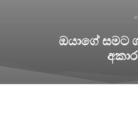
ල
ඔයාගේ සමට ග
අකාරය