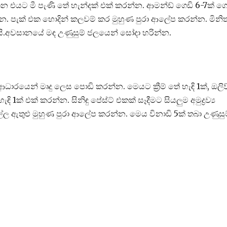
ගෙන එයට මී පැණි තේ හැන්දක් එක් කරන්න. ආමන්ඩ් ගෙඩි 6-7ක් 
්න. පැක් එක හොදින් කලවම් කර මුහුණ පුරා ආලේප කරන්න. මිනිත
යි.අවසානයේ මඳ උණුසුම් ජලයෙන් සෝදා හරින්න.
ධාරයෙන් මෘදු ලෙස පොඩි කරන්න. මෙයට ක්‍රීම් තේ හැඳි 1ක්, ඔලිව
1ක් එක් කරන්න. සිනිඳු පේස්ට් එකක් සෑදීමට සියලුම අමුද්‍රව්‍ය
ල්ල ඇතුළු මුහුණ පුරා ආලේප කරන්න. මෙය විනාඩි 5ක් තබා උණුසු