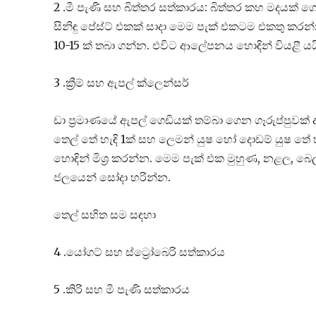
2 .මී පැණි සහ බිත්තර සත්කාරය: බිත්තර කහ මදයක් 
සිනිඳු පේස්ට් එකක් සාදා මෙම පැක් එකටම එකතු කරන
10-15 ක් තබා ගන්න. එවිට ආලේපනය හොඳින් වියළී ය
3 .ක්‍රීම් සහ ඇපල් ක්ලෙන්සර්
ඩා ප්‍රමාණයේ ඇපල් ගෙඩියක් තම්බා ගෙන ගෑරුප්පුවක් ආ
තෙල් තේ හැඳි 1ක් සහ ලෙමන් යුෂ හෝ දොඩම් යුෂ තේ හැඳි 
හොඳින් මිශ්‍ර කරන්න. මෙම පැක් එක මුහුණ, නළල, බෙ
ජලයෙන් සෝදා හරින්න.
තෙල් සහිත සම සඳහා
4 .යෝගට් සහ ස්ට්‍රෝබෙරි සත්කාරය
5 .කිරි සහ මී පැණි සත්කාරය