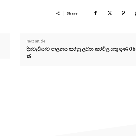
Share
Next article
දියවැඩියාව පාලනය කරනු ලබන කරවිල සතු ගුණ 06
ක්