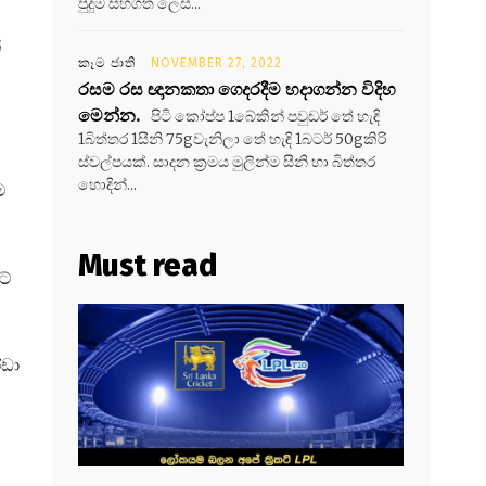
පුදුම සහගත ලෙස...
්
කෑම ජාති
NOVEMBER 27, 2022
රසම රස ඥානකතා ගෙදරදීම හදාගන්න විදිහ
මෙන්න.
පිටි කෝප්ප 1බේකින් පවුඩර් තේ හැඳි
1බිත්තර 1සීනි 75gවැනිලා තේ හැඳි 1බටර් 50gකිරි
ස්වල්පයක්. සාදන ක්‍රමය මුලින්ම සීනි හා බිත්තර
හොදින්...
ම
Must read
ට්
ෝඩා