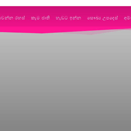
වෙන්න රහස්
කෑම ජාති
හැඩට ඉන්න
සෞඛ්‍ය උපදෙස්
අම