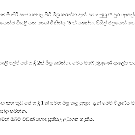
බ මී කිරි සමඟ කඩල පිටි මිශ්‍ර කරන්න.දැන් මෙය මුහුණ පුරා ආල
ෙන්ම වියළී යන තෙක් මිනිත්තු 15 ක් තබන්න. සිසිල් ජලයෙන් ස
්කාලි පල්ප් තේ හැඳි 2ක් මිශ්‍ර කරන්න. මෙය ඔබේ මුහුණේ ආලේප ක
සහ කහ කුඩු තේ හැඳි 1 ක් සමඟ මිශ්‍ර කළ යුතුය. දැන් මෙම මිශ්‍රණය 
සෝදා හරින්න.
ෙන් ඔබට වඩාත් හොද ප්‍රතිඵල ලබාගත හැකිය.