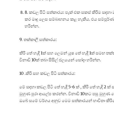
8. කඩල පිටි සත්කාරය: පැක් එක සකස් කිරීම සඳහා ඔ
කර මෘදු ලෙස සම්බාහනය කළ හැකිය. එය සම්පූර්ණය
හරින්න.
9. තක්කාලි සත්කාරය:
කිරි තේ හැඳි 1ක් සහ ලෙමන් යුෂ තේ හැඳි 1ක් සමඟ තක
විනාඩි 10ක් තබා සිසිල් ජලයෙන් සෝදා හරින්න.
10 .කිරි සහ කඩල පිටි සත්කාරය:
මේ සඳහා කඩල පිටි තේ හැඳි 5-6 ක් , කිරි තේ හැඳි 2 ක් 
මුහුණ පුරා ආලේප කරන්න. විනාඩි 10කට පසු මුහුණ 
ඔබේ සමේ වර්ගය අනුව මෙම සත්කාරයන් භාවිතා කිරිම