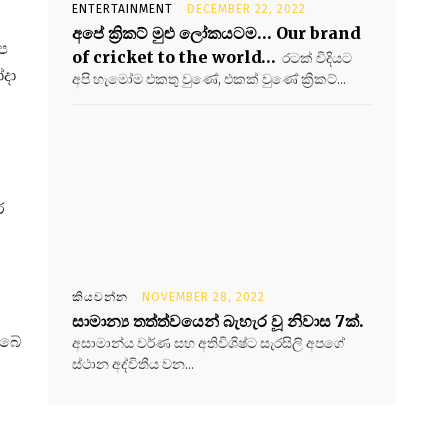
ENTERTAINMENT
DECEMBER 22, 2022
අපේ ක්‍රිකට් මුළු ලෝකයටම… Our brand
ේප
of cricket to the world…
රටක් විදියට
ෝදා
අපි හැමෝම එකතු වුණේ, එකක් වුණේ ක්‍රිකට්...
ර
කියවන්න
NOVEMBER 28, 2022
සාමාන්‍ය තත්ත්වයෙන් බැහැර වූ නිවාස 7ක්.
ඔබේ
අසාමාන්ය වර්ණ සහ අතිවිශිෂ්ට සැරසිලි අපගේ
ස්ථාන අද්විතීය වන...