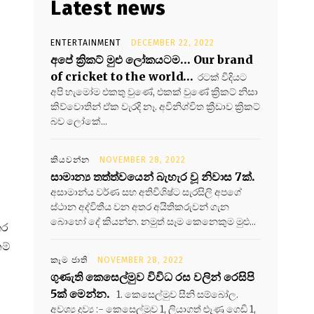
Latest news
ENTERTAINMENT
DECEMBER 22, 2022
අපේ ක්‍රිකට් මුළු ලෝකයටම… Our brand
of cricket to the world…
රටක් විදියට
අපි හැමෝම එකතු වුණේ, එකක් වුණේ ක්‍රිකට් නිසා
කිව්වොතින් ඒක වැරදි නෑ. අවිනිශ්චිත ක්‍රීඩාව ක්‍රිකට්
බව ලෝකේ...
කියවන්න
NOVEMBER 28, 2022
සාමාන්‍ය තත්ත්වයෙන් බැහැර වූ නිවාස 7ක්.
අසාමාන්ය වර්ණ සහ අතිවිශිෂ්ට සැරසිලි අපගේ
ස්ථාන අද්විතීය වන අතර අයිතිකරුවන් ගැන
බොහෝ දේ කියන්න. නමුත් සෑම කෙනෙකුම මුළු...
කර
ම්
කෑම ජාති
NOVEMBER 28, 2022
ගුණැති කෙසෙල්මුව විවිධ රස වලින් රෙසිපි
5ක් මෙන්න.
1. කෙසෙල්මුව සීනි සම්බෝල.
අවශ්‍ය ද්‍රව්‍ය :- කෙසෙල්මුව 1, ලියාගත් ළූණු ගෙඩි 1,