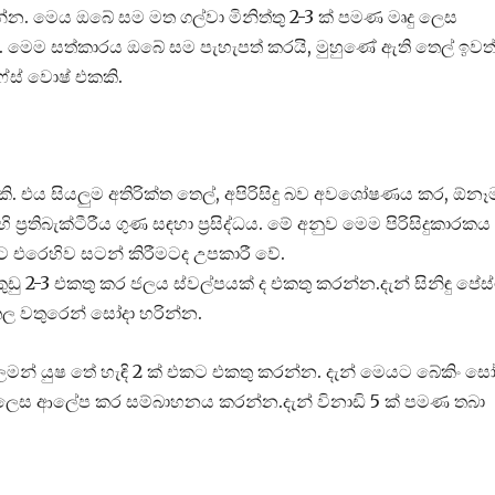
ර කරන්න. මෙය ඔබේ සම මත ගල්වා මිනිත්තු 2-3 ක් පමණ මෘදු ලෙස
 මෙම සත්කාරය ඔබේ සම පැහැපත් කරයි, මුහුණේ ඇති තෙල් ඉවත
ෆේස් වොෂ් එකකි.
කි. එය සියලුම අතිරික්ත තෙල්, අපිරිසිදු බව අවශෝෂණය කර, ඕනෑ
‍රතිබැක්ටීරීය ගුණ සඳහා ප්‍රසිද්ධය. මේ අනුව මෙම පිරිසිදුකාරකය
ට එරෙහිව සටන් කිරීමටද උපකාරී වේ.
් කුඩු 2-3 එකතු කර ජලය ස්වල්පයක් ද එකතු කරන්න.දැන් සිනිඳු පේස්
ීතල වතුරෙන් සෝදා හරින්න.
 ලෙමන් යුෂ තේ හැඳි 2 ක් එකට එකතු කරන්න. දැන් මෙයට බේකිං ස
ු ලෙස ආලේප කර සම්බාහනය කරන්න.දැන් විනාඩි 5 ක් පමණ තබා