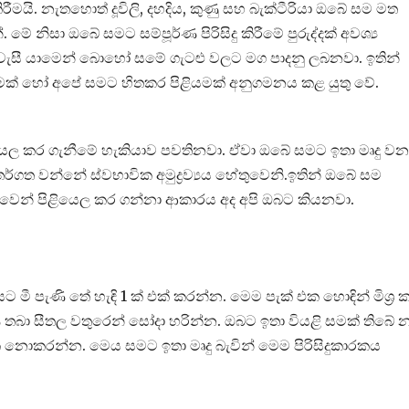
රීමයි. නැතහොත් දූවිලි, දහදිය, කුණු සහ බැක්ටීරියා ඔබේ සම මත
 නිසා ඔබේ සමට සම්පූර්ණ පිරිසිදු කිරීමේ පුරුද්දක් අවශ්‍ය
රු වැසී යාමෙන් බොහෝ සමේ ගැටළු වලට මග පාදනු ලබනවා. ඉතින්
ක් හෝ අපේ සමට හිතකර පිළියමක් අනුගමනය කළ යුතු වේ.
ියෙල කර ගැනීමේ හැකියාව පවතිනවා. ඒවා ඔබේ සමට ඉතා මෘදු වන
ගත වන්නේ ස්වභාවික අමුද්‍රව්‍යය හේතුවෙනි.ඉතින් ඔබේ සම
ුවෙන් පිළියෙල කර ගන්නා ආකාරය අද අපි ඔබට කියනවා.
එයට මී පැණි තේ හැඳි 1 ක් එක් කරන්න. මෙම පැක් එක හොඳින් මිශ්‍ර 
 තබා සීතල වතුරෙන් සෝදා හරින්න. ඔබට ඉතා වියළි සමක් තිබේ න
ක නොකරන්න. මෙය සමට ඉතා මෘදු බැවින් මෙම පිරිසිදුකාරකය