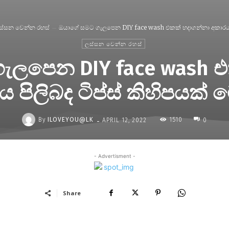
ස්සන වෙන්න රහස්
ඔයාගේ සමට ගැලපෙන DIY face wash එකක් හදාගන්නා අකාරය.
ලස්සන වෙන්න රහස්
ැලපෙන DIY face wash එ
 පිලිබද ටිප්ස් කිහිපයක්
-
By
ILOVEYOU@LK
1510
APRIL 12, 2022
0
- Advertisment -
Share