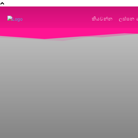
කියවන්න
ලස්සන 