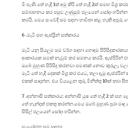
මී පැණි තේ හැඳි 1ක් අමු කිරි තේ හැඳි 2ක් සමඟ මිශ්‍
සම්බාහනය කර පසුව උණුසුම් ජලයෙන් සෝදා හරින්න.
කරයි. මෙය සංවේදී සම සඳහා භාවිතා කළ හැකි අපූරු 
6 .මැටි සහ ඇස්ප්‍රින් සත්කාරය
මැටි යනු සියලුම සම වර්ග සඳහා හොඳම පිරිසිදුකාරකය
ආකාරයක සමක් නැවුම් කර සමනය කරයි. ඇස්පිරින් එහි ප්
ඔබේ මුහුණ පිරිසිදු කරනවා පමණක් නොව කුරුලෑ වල
මැටි තේ හැඳි දෙකක් මිශ්‍ර කර එයට, තලා දැමූ ඇස්ප්රින
එකක් සාදන්න. එය වියළෙන තුරු මිනිත්තු 10ක් තබා ස
7 .අන්නාසි සත්කාරය: අන්නාසි යුෂ තේ හැඳි 2 ක් සහ
තේ හැන්දක් එකතු කරන්න.මෙය ඔබේ මුහුණ පුරා මෘද
සිසිල් ජලයෙන් සෝදා හරින්න.
සංයෝජන සම සඳහා: