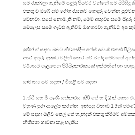
සම රැකබලා ගැනීමේ පළමු පියවර වන්නේ සම පිරිසිදු කි
එකතු වී ඔබේ සම රෝග රැසකට ගොදුරු වෙන්න පුළුවන්. මේ
වෙනවා. එසේ නොමැති නම්, මෙම අපද්‍රව්‍ය සමේ සිදු
මෙලෙස සමේ ගැටළු ඇතිවීම මඟහරවා ගැනීමට අප කුම
ඉතින් ඒ සඳහා ඔබට නිවසේදීම ෆේස් වොෂ් එකක් පිළ
අතර අතුරු ආබාධ වලින් තොර වේ.මන්ද මේවායේ අන්තර්
වර්ගයට ගැලපෙන පිරිසිදුකාරකයක් ඉක්මනින් හා පහස
සාමාන්‍ය සම සඳහා / වියළි සම සඳහා
1 .කිරි සහ මී පැණි සත්කාරය: කිරි තේ හැඳි 2 ක් ගෙන 
මුහුණ පුරා ආලේප කරන්න. ඉන්පසු විනාඩි 2-3ක් පමණ
මේ සඳහා ඔලිව් තෙල් තේ හැන්දක් එකතු කිරීමට අමත
නිතිපතා භාවිතා කළ හැකිය.