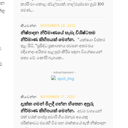
ගෙන
කරපිංචා කොළ ස්වල්පයක්, හාල්මැස්සො ග්‍රෑම් 100
පමණ,...
්තු
කියවන්න
NOVEMBER 28, 2022
නිෂ්පාදන නිර්මාණයේ සැබෑ විශිෂ්ටතම
නිර්මාණ කිහිපයක් මෙන්න.
"යක්ෂයා විස්තර
තුළ සිටී, ”ප්‍රසිද්ධ ප්‍රකාශනය පවසන අතර එය
්
එදිනෙදා අයිතම සැලසුම් කිරීම සඳහා විශේෂයෙන්
සත්‍ය වේ. කෝපි බෑගයක...
ම්
- Advertisement -
කියවන්න
NOVEMBER 27, 2022
දැක්ක ගමන් මිලදී ගන්න හිතෙන අපූරු
නිර්මාණ කිහිපයක් මෙන්න.
අවම වශයෙන්
එක් වරක් සාප්පු සවාරි ගිය ඕනෑම අයෙකු
පරීක්ෂාවට එරෙහි වීම සහ රාක්කයේ ඇති නිෂ්පාදන