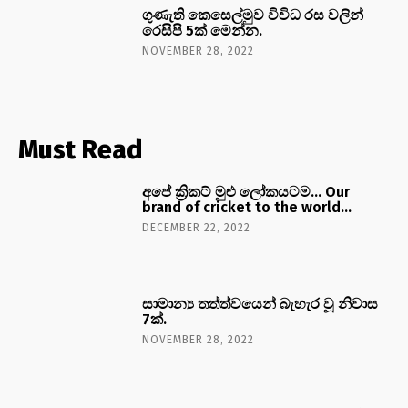
ගුණැති කෙසෙල්මුව විවිධ රස වලින්
රෙසිපි 5ක් මෙන්න.
NOVEMBER 28, 2022
Must Read
අපේ ක්‍රිකට් මුළු ලෝකයටම… Our
brand of cricket to the world…
DECEMBER 22, 2022
සාමාන්‍ය තත්ත්වයෙන් බැහැර වූ නිවාස
7ක්.
NOVEMBER 28, 2022