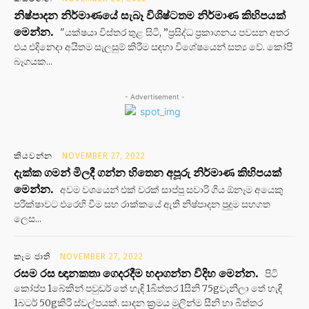
නිෂ්පාදන නිර්මාණයේ සැබෑ විශිෂ්ටතම නිර්මාණ කිහිපයක්
මෙන්න.
"යක්ෂයා විස්තර තුළ සිටී, ”ප්‍රසිද්ධ ප්‍රකාශනය පවසන අතර
එය එදිනෙදා අයිතම සැලසුම් කිරීම සඳහා විශේෂයෙන් සත්‍ය වේ. කෝපි
බෑගයක...
- Advertisement -
කියවන්න
NOVEMBER 27, 2022
දැක්ක ගමන් මිලදී ගන්න හිතෙන අපූරු නිර්මාණ කිහිපයක්
මෙන්න.
අවම වශයෙන් එක් වරක් සාප්පු සවාරි ගිය ඕනෑම අයෙකු
පරීක්ෂාවට එරෙහි වීම සහ රාක්කයේ ඇති නිෂ්පාදන පුදුම සහගත
ලෙස...
කෑම ජාති
NOVEMBER 27, 2022
රසම රස ඥානකතා ගෙදරදීම හදාගන්න විදිහ මෙන්න.
පිටි
කෝප්ප 1බේකින් පවුඩර් තේ හැඳි 1බිත්තර 1සීනි 75gවැනිලා තේ හැඳි
1බටර් 50gකිරි ස්වල්පයක්. සාදන ක්‍රමය මුලින්ම සීනි හා බිත්තර