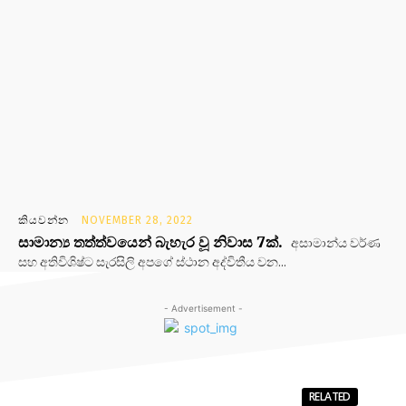
කියවන්න
NOVEMBER 28, 2022
සාමාන්‍ය තත්ත්වයෙන් බැහැර වූ නිවාස 7ක්.
අසාමාන්ය වර්ණ
සහ අතිවිශිෂ්ට සැරසිලි අපගේ ස්ථාන අද්විතීය වන...
- Advertisement -
RELATED