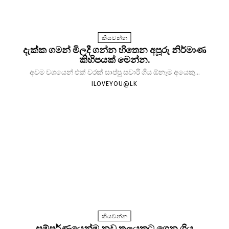
කියවන්න
දැක්ක ගමන් මිලදී ගන්න හිතෙන අපූරු නිර්මාණ
කිහිපයක් මෙන්න.
අවම වශයෙන් එක් වරක් සාප්පු සවාරි ගිය ඕනෑම අයෙකු...
ILOVEYOU@LK
කියවන්න
සම්පූර්ණයෙන්ම නව තලයකට ගෙන ගිය