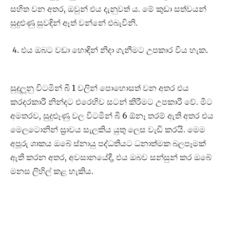
සහිත වන අතර, ඔවුන් එය දැනුවත් ය. මේ කුඩා සත්වයන්
සුදුළුණු සුවඳින් ඈත් වන්නේ එබැවිනි.
එය ඔබට වඩා හොඳින් නිදා ගැනීමට උපකාර විය හැක.
සුදුලූනු විටමින් බී 1 වලින් පොහොසත් වන අතර එය
කරදරකාරී නින්දට එරෙහිව සටන් කිරීමට උපකාරී වේ. මීට
අමතරව, සුදුළූණු වල විටමින් බී 6 ඕනෑ තරම් ඇති අතර එය
මෙලටොනින් ස්‍රාවය සැලකිය යුතු ලෙස වැඩි කරයි. මෙම
අපූරු ශාකය ඔබේ ස්නායු පද්ධතියට ධනාත්මක බලපෑමක්
ඇති කරන අතර, අවසානයේදී, එය ඔබව සන්සුන් කර ඔබේ
මනස ලිහිල් කළ හැකිය.