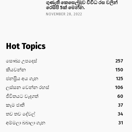
ගුණැති කෙසෙල්මුව විවිධ රස වලින්
රෙසිපි 5ක් මෙන්න.
NOVEMBER 28, 2022
Hot Topics
සෞඛ්‍ය උපදෙස්
257
කියවන්න
150
ජනප්‍රිය අය ගැන
125
ලස්සන වෙන්න රහස්
106
ජීවිතයට වැදගත්
60
කෑම ජාති
37
තව තව දේවල්
34
අම්මලා බබාලා ගැන
31