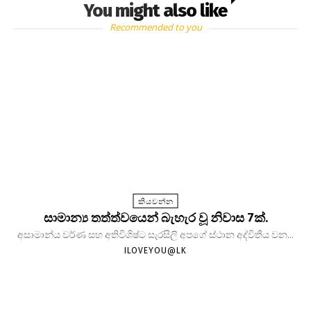
You might also like
Recommended to you
කියවන්න
සාමාන්‍ය තත්ත්වයෙන් බැහැර වූ නිවාස 7ක්.
අසාමාන්ය වර්ණ සහ අතිවිශිෂ්ට සැරසිලි අපගේ ස්ථාන අද්විතීය වන...
ILOVEYOU@LK