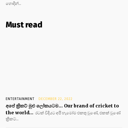
හොදින්...
Must read
ENTERTAINMENT
DECEMBER 22, 2022
අපේ ක්‍රිකට් මුළු ලෝකයටම… Our brand of cricket to
the world…
රටක් විදියට අපි හැමෝම එකතු වුණේ, එකක් වුණේ
ක්‍රිකට්...