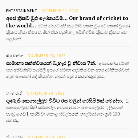
ENTERTAINMENT
DECEMBER 22, 2022
අපේ ක්‍රිකට් මුළු ලෝකයටම… Our brand of cricket to
the world…
රටක් විදියට අපි හැමෝම එකතු වුණේ, එකක් වුණේ
ක්‍රිකට් නිසා කිව්වොතින් ඒක වැරදි නෑ. අවිනිශ්චිත ක්‍රීඩාව ක්‍රිකට් බව
ලෝකේ...
කියවන්න
NOVEMBER 28, 2022
සාමාන්‍ය තත්ත්වයෙන් බැහැර වූ නිවාස 7ක්.
අසාමාන්ය වර්ණ
සහ අතිවිශිෂ්ට සැරසිලි අපගේ ස්ථාන අද්විතීය වන අතර අයිතිකරුවන්
ගැන බොහෝ දේ කියන්න. නමුත් සෑම කෙනෙකුම මුළු...
කෑම ජාති
NOVEMBER 28, 2022
ගුණැති කෙසෙල්මුව විවිධ රස වලින් රෙසිපි 5ක් මෙන්න.
1.
කෙසෙල්මුව සීනි සම්බෝල. අවශ්‍ය ද්‍රව්‍ය :- කෙසෙල්මුව 1, ලියාගත්
ළූණු ගෙඩි 1, කරපිංචා කොළ ස්වල්පයක්, හාල්මැස්සො ග්‍රෑම් 100
පමණ,...
කියවන්න
NOVEMBER 28, 2022