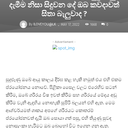
දැමීම නිසා සිදුවන දේ ඔබ කවදාවත්
සිතා බැලුවාද ?
-
By
ILOVEYOU@LK
1668
MAY 17, 2022
0
- Advertisment -
සුදුළූණු ඔබේ ආයු කාලය දීර්ඝ කළ හැකි නමුත් එය එහි එකම
ප්රයෝජනය නොවේ. පිළිකා සෛල වලට එරෙහිව සටන්
කිරීම, ඔබේ ශරීරය විෂ ඉවත් කිරීම සහ ශරීරයේ මේදය අඩු
කිරීම වැනි ඇදහිය නොහැකි සුපිරි බලයන් එහි ඇත. මෙම
ආශ්චර්යමත් ශාකය අපගේ ශරීරයට කොතරම්
ප්රයෝජනවත් දැයි ඔබ සොයා ගත් පසු, එහි තියුණු සුවඳ
නොසලකා හැරීමට ඔබ බොහෝ විට ඉගෙන ගනු ඇත.