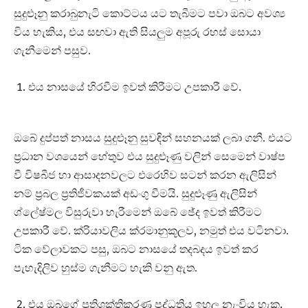
සුදුළූනු කරාබුනැටි කොට්ටය යට තැබීමට පවා ඔබට අවශ්‍ය
විය හැකිය, එය සඟවා ඇති සියලුම අපූරු රහස් සොයා
ගැනීමෙන් පසුව.
එය නාසයේ හිරවීම ඉවත් කිරීමට උපකාරී වේ.
ඔබේ දුප්පත් නාසය සුදුළූනු සුවඳින් සහනයක් ලබා ගනී. එයට
ප්‍රධාන වශයෙන් හේතුව එය සුදුළූණු වලින් සෙමෙන් වාෂ්ප
වී විෂබීජ හා ආසාදනවලට එරෙහිව සටන් කරන ඇලිසින්
නම් ප්‍රබල ප්‍රතිජීවකයක් අඩංගු වීමයි. සුදුළූණු ඇලිසින්
ශ්ලේෂ්මල විසුරුවා හැරීමෙන් ඔබේ ඡේද ඉවත් කිරීමට
උපකාරී වේ. ක්රියාවලිය ක්රමානුකූලව, නමුත් එය වටිනවා.
ටික වේලාවකට පසු, ඔබට නාසයේ තදබදය ඉවත් කර
පැහැදිලිව හුස්ම ගැනීමට හැකි වනු ඇත.
එය ඔබගේ ප්‍රතිශක්තිකරණ පද්ධතිය ඉහල නැංවිය හැක.