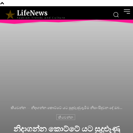
LifeNews
Fashion Trends and Culture
කියවන්න
නිදාගන්න කොට්ටේ යට සුදුළූණු දැමීම නිසා සිදුවන දේ ඔබ...
කියවන්න
නිදාගන්න කොට්ටේ යට සුදුළූණු