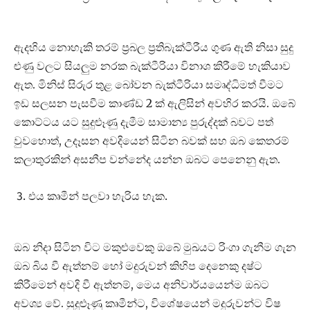
ඇදහිය නොහැකි තරම් ප්‍රබල ප්‍රතිබැක්ටීරීය ගුණ ඇති නිසා සුදු
ළුණු වලට සියලුම නරක බැක්ටීරියා විනාශ කිරීමේ හැකියාව
ඇත. මිනිස් සිරුර තුළ බෝවන බැක්ටීරියා සමෘද්ධිමත් වීමට
ඉඩ සලසන පැසවීම කාණ්ඩ 2 ක් ඇලිසින් අවහිර කරයි. ඔබේ
කොට්ටය යට සුදුළූණු දැමීම සාමාන්‍ය පුරුද්දක් බවට පත්
වුවහොත්, උදෑසන අවදියෙන් සිටින බවක් සහ ඔබ කෙතරම්
කලාතුරකින් අසනීප වන්නේද යන්න ඔබට පෙනෙනු ඇත.
එය කෘමීන් පලවා හැරිය හැක.
ඔබ නිදා සිටින විට මකුළුවෙකු ඔබේ මුඛයට රිංගා ගැනීම ගැන
ඔබ බිය වී ඇත්නම් හෝ මදුරුවන් කිහිප දෙනෙකු දෂ්ට
කිරීමෙන් අවදි වී ඇත්නම්, මෙය අනිවාර්යයෙන්ම ඔබට
අවශ්‍ය වේ. සුදුළූණු කෘමීන්ට, විශේෂයෙන් මදුරුවන්ට විෂ