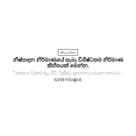
කියවන්න
නිෂ්පාදන නිර්මාණයේ සැබෑ විශිෂ්ටතම නිර්මාණ
කිහිපයක් මෙන්න.
"යක්ෂයා විස්තර තුළ සිටී, ”ප්‍රසිද්ධ ප්‍රකාශනය පවසන අතර එය...
ILOVEYOU@LK