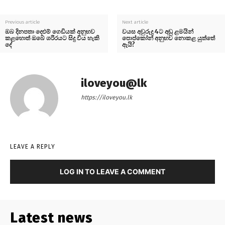
Previous article
Next article
ඔබ දිනපතා දෙළුම් ගෙඩියක් අනුභව
වයස අවුරුදු 4ට අඩු ළමයින්
කළහොත් ඔබේ ශරීරයට සිදු විය හැකි
පොප්කෝන් අනුභව නොකළ යුත්තේ
දේ
ඇයි?
iloveyou@lk
https://iloveyou.lk
LEAVE A REPLY
LOG IN TO LEAVE A COMMENT
Latest news