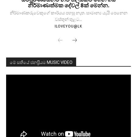
නිර්මාණාත්මක දේවල් 8ක් මෙන්න.
නිර්මාණකරුවෙකුගේ කාර්යය පහසු නැත. සාමාන්‍ය යැයි පෙනෙන
වස්තූන් තුළට...
ILOVEYOU@LK
මේ සතියේ ජනප්‍රියම MUSIC VIDEO