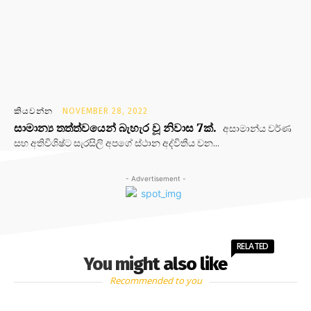
කියවන්න
NOVEMBER 28, 2022
සාමාන්‍ය තත්ත්වයෙන් බැහැර වූ නිවාස 7ක්.
අසාමාන්ය වර්ණ
සහ අතිවිශිෂ්ට සැරසිලි අපගේ ස්ථාන අද්විතීය වන...
- Advertisement -
RELATED
You might also like
Recommended to you