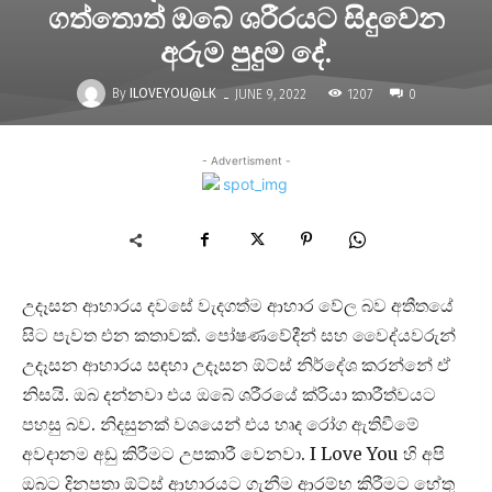
ගත්තොත් ඔබේ ශරීරයට සිදුවෙන
අරුම පුදුම දේ.
-
By
ILOVEYOU@LK
1207
JUNE 9, 2022
0
- Advertisment -
උදෑසන ආහාරය දවසේ වැදගත්ම ආහාර වේල බව අතීතයේ
සිට පැවත එන කතාවක්. පෝෂණවේදීන් සහ වෛද්යවරුන්
උදෑසන ආහාරය සඳහා උදෑසන ඕට්ස් නිර්දේශ කරන්නේ ඒ
නිසයි. ඔබ දන්නවා එය ඔබේ ශරීරයේ ක්රියා කාරීත්වයට
පහසු බව. නිදසුනක් වශයෙන් එය හෘද රෝග ඇතිවීමේ
අවදානම අඩු කිරීමට උපකාරී වෙනවා. I Love You හි අපි
ඔබට දිනපතා ඕට්ස් ආහාරයට ගැනීම ආරම්භ කිරීමට හේතු