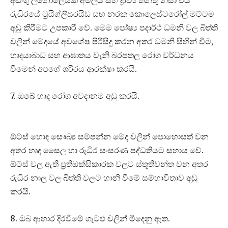
අඩංගු ලිනොලෙයික් අම්ලය සහ ද්‍රාව්‍ය තන්තු නිසා එය
රුධිරයේ ට්‍රයිග්ලිසරයිඩ සහ නරක කොලෙස්ටරෝල් මට්ටම
අඩු කිරීමට උපකාරී වේ. මෙම පෝෂ්‍ය පදාර්ථ ධමනි වල බිත්ති
වලින් මේදයේ අවශේෂ පිරිසිදු කරන අතර ධමනි සිහින් වීම,
හෘදයාබාධ සහ ආඝාතය වැනි බරපතල රෝග වර්ධනය
වීමෙන් අපගේ ශරීරය ආරක්ෂා කරයි.
7. ඔබේ හෘද රෝග අවදානම අඩු කරයි.
ඕට්ස් හොඳ සෞඛ්‍ය සම්පන්න මේද වලින් පොහොසත් වන
අතර හෘද සෛල හා රුධිර සංසරණ පද්ධතියට සහාය වේ.
ඕට්ස් වල ඇති ප්‍රතිඔක්සිකාරක වලට ස්තූතිවන්ත වන අතර
රුධිර නාල වල බිත්ති වලට හානි වීමේ සම්භාවිතාව අඩු
කරයි.
8. ඔබ ආහාර දිරවීමේ ගැටළු වලින් මිදෙනු ඇත.