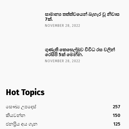
සාමාන්‍ය තත්ත්වයෙන් බැහැර වූ නිවාස
7ක්.
NOVEMBER 28, 2022
ගුණැති කෙසෙල්මුව විවිධ රස වලින්
රෙසිපි 5ක් මෙන්න.
NOVEMBER 28, 2022
Hot Topics
සෞඛ්‍ය උපදෙස්
257
කියවන්න
150
ජනප්‍රිය අය ගැන
125