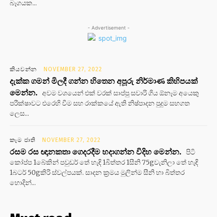
බෑගයක...
- Advertisement -
කියවන්න
NOVEMBER 27, 2022
දැක්ක ගමන් මිලදී ගන්න හිතෙන අපූරු නිර්මාණ කිහිපයක්
මෙන්න.
අවම වශයෙන් එක් වරක් සාප්පු සවාරි ගිය ඕනෑම අයෙකු
පරීක්ෂාවට එරෙහි වීම සහ රාක්කයේ ඇති නිෂ්පාදන පුදුම සහගත
ලෙස...
කෑම ජාති
NOVEMBER 27, 2022
රසම රස ඥානකතා ගෙදරදීම හදාගන්න විදිහ මෙන්න.
පිටි
කෝප්ප 1බේකින් පවුඩර් තේ හැඳි 1බිත්තර 1සීනි 75gවැනිලා තේ හැඳි
1බටර් 50gකිරි ස්වල්පයක්. සාදන ක්‍රමය මුලින්ම සීනි හා බිත්තර
හොදින්...