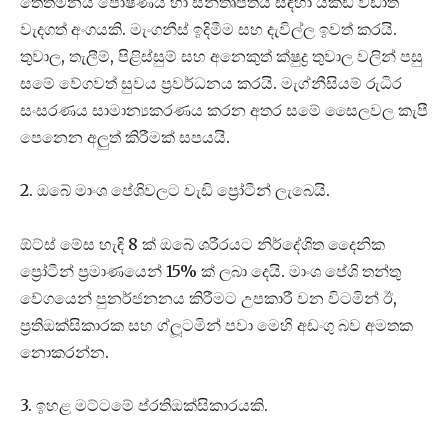
තෙතමනය පෝෂණය හා සන්තෘප්තිය සඳහා යකඩ වඩාත්
වැදගත් අංගයකි. මැංගනීස් ඉදිමීම සහ දැවිල්ල ඉවත් කරයි.
තුවාල, තැලීම්, පිළිස්සුම් සහ අනෙකුත් ක්ෂුද්‍ර තුවාල වලින් පසු
සමේ වේගවත් සුවය ප්‍රවර්ධනය කරයි. මැග්නීසියම් රුධිර
සංසරණය සාමාන්‍යකරණය කරන අතර සමේ සෛලවල කැපී
පෙනෙන අලුත් කිරීමක් සපයයි.
2. ඔබේ මාංශ පේශිවලට වැඩි ප්‍රෝටීන් ලැබෙයි.
ඕට්ස් මේස හැඳි 8 ක් ඔබේ ශරීරයට නිර්දේශිත දෛනික
ප්‍රෝටීන් ප්‍රමාණයෙන් 15% ක් ලබා දෙයි. මාංශ පේශි තන්තු
වේගයෙන් පුනර්ජනනය කිරීමට උපකාරී වන විටමින් ඊ,
ප්‍රතිඔක්සිකාරක සහ ග්ලූටමින් පවා මෙහි අඩංගු බව අමතක
නොකරන්න.
3. ඉහළ මට්ටමේ ප්රතිඔක්සිකාරයකි.