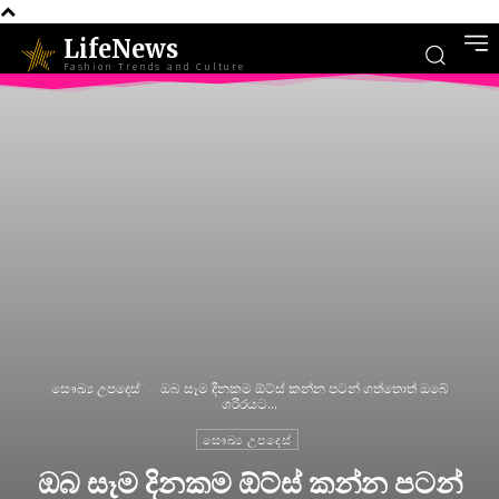
LifeNews
Fashion Trends and Culture
සෞඛ්‍ය උපදෙස්
ඔබ සෑම දිනකම ඕට්ස් කන්න පටන් ගත්තොත් ඔබේ
ශරීරයට...
සෞඛ්‍ය උපදෙස්
ඔබ සෑම දිනකම ඕට්ස් කන්න පටන්