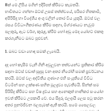
8ක් මේ ලිපිය මගින් ඉදිරිපත් කිරීමට කැමතයි.
භාවිතයට ගන්නා ඕට්ස් උසස් තත්ත්වයේ, පරිසර හිතකාමී,
අපිරිසිදු හා විදේශීය අංශු වලින් තොර විය යුතුයි. ඕට්ස් වල
රසය විවිධාංගීකරණය කිරීම සඳහා, මිශ්රණයට නැවුම්
පලතුරු, ඇට වර්ග, කුරුඳු, ක්රීම් හෝ අඩු මේද යෝගට් එකතු
කරගැනීමට ඔබට පුළුවන්.
1. ඔබට වඩා හොඳ සමක් ලැබෙයි.
දද හෝ කැසීම් වැනි ගිනි අවුලුවන තත්වයන්ට ප්‍රතිකාර කිරීම
සඳහා ඕට්ස් වඩාත් සුදුසු වන අතර නිරෝගී සමක් ප්‍රවර්ධනය
කරයි. ඕට්ස් වල අද්විතීය ගුණාංග එහි සංයුතියේ විවිධ
විටමින් සහ ලක්ෂණ සහිත මූලද්‍රව්‍ය පැවතීමයි. සින්ක් සම
පිරිසිදු කිරීමට සහ විෂ ද්‍රව්ය සහ අනෙකුත් හානිකර සංයෝග
ඉවත් කිරීමට උපකාරී වේ. එය සිදුරු ඵලදායි ලෙස පටු කරන
අතර පුනර්ජීවන බලපෑමක් ඇති කරයි. සමේ සෛලවල