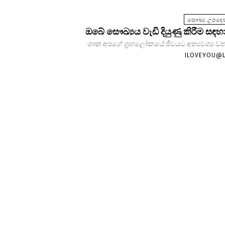
සෞඛ්‍ය උපදෙස
ඔබේ සෞඛ්‍යය වැඩි දියුණු කිරීම සඳහා
ශාක අපගේ ග්‍රහලෝකයේ ජීවයට අත්‍යවශ්‍ය වන
ILOVEYOU@