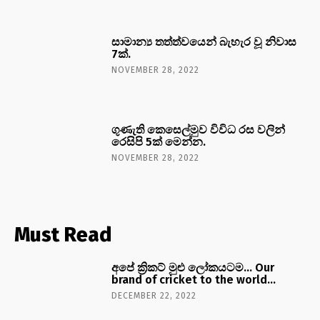
සාමාන්‍ය තත්ත්වයෙන් බැහැර වූ නිවාස
7ක්.
NOVEMBER 28, 2022
ගුණැති කෙසෙල්මුව විවිධ රස වලින්
රෙසිපි 5ක් මෙන්න.
NOVEMBER 28, 2022
Must Read
අපේ ක්‍රිකට් මුළු ලෝකයටම… Our
brand of cricket to the world…
DECEMBER 22, 2022