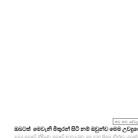
තව තව දේවල
ඔබටත් මෙවැනි මිතුරන් සිටි නම් ඔවුන්ව මෙම උවදු
මෙය ප්‍රමාදවී නිදියන, ප්‍රමාදවී ඇහැරෙන, ඔබ ගැන 1)ඔබ නින්දට යායුත්තේ කීයටද? 2)කලින් නින්දටගොස් කලින් අවදිවීම ඇඟට