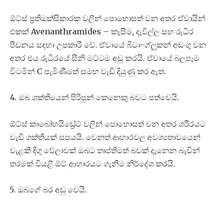
ඕට්ස් ප්‍රතිඔක්සිකාරක වලින් පොහොසත් වන අතර ඒවායින්
එකක් Avenanthramides – කැසීම, දැවිල්ල සහ රුධිර
පීඩනය සඳහා උපකාරී වේ. ඒවායේ බීටා-ග්ලූකන් අඩංගු වන
අතර එය රුධිරයේ සීනි මට්ටම අඩු කරයි. ඒවායේ බලපෑම
විටමින් C පැමිණීමත් සමඟ වැඩි දියුණු කර ඇත.
4. ඔබ ශක්තියෙන් පිරිපුන් කෙනෙකු බවට පත්වෙයි.
ඕට්ස් කාබෝහයිඩ්‍රේට් වලින් පොහොසත් වන අතර ශරීරයට
වැඩි ශක්තියක් සපයයි. වෙනත් ආහාරවල අවශ්‍යතාවයෙන්
වැළකී දිගු වේලාවක් ඔබට තෘප්තිමත් බවක් දැනෙන බැවින්
තරමක් වියළි ඕට් ආහාරයට ගැනීම නිර්දේශ කරයි.
5. ඔබගේ බර අඩු වෙයි.