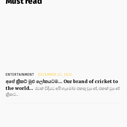
Must read
ENTERTAINMENT
DECEMBER 22, 2022
අපේ ක්‍රිකට් මුළු ලෝකයටම… Our brand of cricket to
the world…
රටක් විදියට අපි හැමෝම එකතු වුණේ, එකක් වුණේ
ක්‍රිකට්...