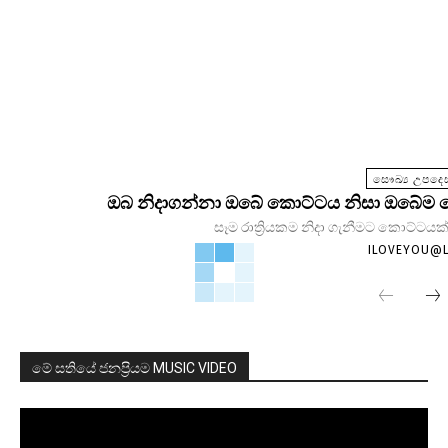
සෞඛ්‍ය උපදෙස
ඔබ නිදාගන්නා ඔබේ කොට්ටය නිසා ඔබේම සෞඛ
සෑම රාත්‍රියකම නිදා ගැනීමට කොට්ටයක්
ILOVEYOU@
මේ සතියේ ජනප්‍රියම MUSIC VIDEO