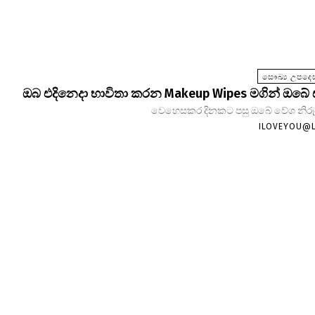
සෞඛ්‍ය උපදෙස
ඔබ එදිනෙදා භාවිතා කරන Makeup Wipes මගින් ඔබේ
වෙහෙසකර දිනකට පසු ඔබේ වේශ නිරූපණ
ILOVEYOU@