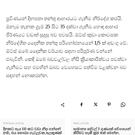
ප්‍රවීණයන් දිනපතා තන්තු ආහාරයට ගැනීම නිර්දේශ කරයි.
ඕනෑම තැනක ග්‍රෑම් 25 සිට 35 දක්වා ගැනීඹ හොඳ ආහාර
ජීර්ණයට වඩාත් සුදුසු බව පවසයි. ඕට්ස් කුඩා කොටසක
නිර්දේශිත දෛනික තන්තු පරිභෝජනයෙන් 1/5 ක් අඩංගු වේ.
ඕට්ස් ඔබේ දෛනික චර්යාව සඳහා පරිපූර්ණ වන්නේ
එබැවිනි. කෙඳි ඔබේ බඩවැල්වල නිසි ක්‍රියාකාරිත්වය පවත්වා
ගැනීමට සහ එමඟින් ඔබව වෙහෙසට පත්වීම වළක්වන බව
සඳහන් නොකරන්න.
Previous article
Next article
දිනකට පැය 10 කට වඩා නිදා ගන්නේ
සාමාන්‍ය දේවල් 3 ගුණයක් වේගයෙන්
නම්, එය සෞඛ්‍ය ගැටලුවක සලකුණක්
කිරීමට හැකි ක්‍රම 6ක් මෙන්න.