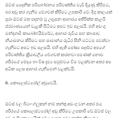
ඕට්ස් දෛනික පරිභෝජනය පරිවෘත්තීය වැඩි දියුණු කිරීමට,
බර අඩු කර ගැනීම වේගවත් කිරීමට උපකාරී වේ. දිගු කාලයක්
පුරා ඕට්ස් මත පදනම් වූ උදෑසන ආහාරය අතිරික්ත කැලරි
ප්රමාණයෙන් වැළකී සිටීමට අපට ඉඩ සලසයි. එහි අඩංගු
මන්දගාමී කාබෝහයිඩ්රේට, ආහාර රුචිය සහ කාංසාව
නියාමනය කිරීමට සහ සාමාන්ය රුධිර සීනි මට්ටම පවත්වා
ගැනීමට අපට ඉඩ සලසයි. එහි ඇති පෝෂ්‍ය පදාර්ථ අපගේ
පරිවෘත්තීය ක්‍රියාවලිය වේගවත් කරනවා පමණක් නොව
ශරීරයේ මේදය හා විෂ ද්‍රව්‍ය සමුච්චය වීම වළක්වන අතර අප
අධික ලෙස ආහාර ගැනීමෙන් වළක්වයි.
6. කොලෙස්ටරෝල් අඩුවෙයි.
ඕට්ස් වල බීටා-ග්ලූකන් නම් තන්තු අඩංගු වන අතර එය
ශරීරයේ කොලෙස්ටරෝල් අඩු කිරීමට උපකාරී වේ.ඕට්ස් වල