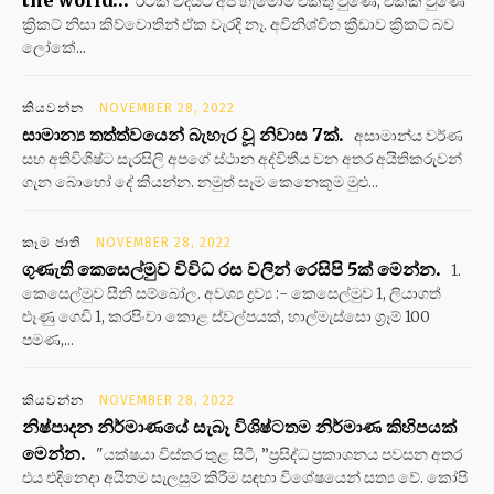
the world…
රටක් විදියට අපි හැමෝම එකතු වුණේ, එකක් වුණේ
ක්‍රිකට් නිසා කිව්වොතින් ඒක වැරදි නෑ. අවිනිශ්චිත ක්‍රීඩාව ක්‍රිකට් බව
ලෝකේ...
කියවන්න
NOVEMBER 28, 2022
සාමාන්‍ය තත්ත්වයෙන් බැහැර වූ නිවාස 7ක්.
අසාමාන්ය වර්ණ
සහ අතිවිශිෂ්ට සැරසිලි අපගේ ස්ථාන අද්විතීය වන අතර අයිතිකරුවන්
ගැන බොහෝ දේ කියන්න. නමුත් සෑම කෙනෙකුම මුළු...
කෑම ජාති
NOVEMBER 28, 2022
ගුණැති කෙසෙල්මුව විවිධ රස වලින් රෙසිපි 5ක් මෙන්න.
1.
කෙසෙල්මුව සීනි සම්බෝල. අවශ්‍ය ද්‍රව්‍ය :- කෙසෙල්මුව 1, ලියාගත්
ළූණු ගෙඩි 1, කරපිංචා කොළ ස්වල්පයක්, හාල්මැස්සො ග්‍රෑම් 100
පමණ,...
කියවන්න
NOVEMBER 28, 2022
නිෂ්පාදන නිර්මාණයේ සැබෑ විශිෂ්ටතම නිර්මාණ කිහිපයක්
මෙන්න.
"යක්ෂයා විස්තර තුළ සිටී, ”ප්‍රසිද්ධ ප්‍රකාශනය පවසන අතර
එය එදිනෙදා අයිතම සැලසුම් කිරීම සඳහා විශේෂයෙන් සත්‍ය වේ. කෝපි