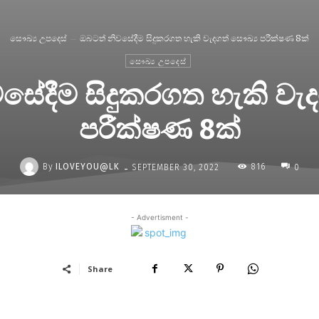
සෞඛ්‍ය උපදෙස්
ඔබටත් නිවසේදීම සිදුකරගත හැකි වැදගත් සෞඛ්‍ය පරීක්ෂණ 8ක්
සෞඛ්‍ය උපදෙස්
සේදීම සිදුකරගත හැකි වැද
පරීක්ෂණ 8ක්
-
By
ILOVEYOU@LK
816
SEPTEMBER 30, 2022
0
- Advertisment -
Share