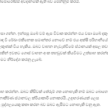
ොරෝසිස් අවදානමක් ඇති බව පෙන්නුම් කරයි.
් වසා ගන්න. ඉන්පසු ඔබේ වම් ඇස විවෘත කරන්න එය වසා ඔබේ දකු
ොඳ වී රේඛා එකිනෙක සමාන්තර නොවේ නම් එය අක්ෂි පරිහානියේ
ලකුණක් විය හැකිය. ඔබට වාහන නැවැත්වීමේ ස්ථානයක් අසල තව
ථයකින් ඉවතට ගොස් වාහන අංක තහඩුවක් කියවීමට උත්සාහ කරන්
ට නිර්දේශ කරනු ලැබේ.
 උත්සාහ කරන්න. ඔබට කිසිවක් තේරුම් ගත නොහැකි නම් ඔබට බොහ
 ජනාකීර්ණ ස්ථානවල ක්රියාකාරී නොකරයි. උදාහරණයක් ලෙස
සල පුද්ගලයෙකු කතා කරන බව ඔබට ඇසීමට නොහැකි වනු ඇත.