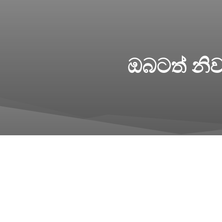
ඔබටත් නිව