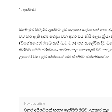
1. අක්මාව
ඔබේ මුළු සිරුරම දැකීමට ඉඩ සලසන කැඩපතක් දෙස 
වට කර ඇති දෘශ්‍ය මේදය වන අතර එය නිසි ලෙස ක්‍රියා
(විශේෂයෙන් ඔබේ ඇහි බැම මත) සහ ආලේපිත දිව ඔබේ
කිරීමට මෙම පරීක්ෂණ භාවිතා කළ නොහැකි බව කරුණ
උපකාරී වන ක්‍රම කිහිපයක් පමණක්බව සිහිතබාගන්න
Previous article
ව්‍යාජ අයිතමයක් හඳුනා ගැනීමට ඔබට උපකාර කළ