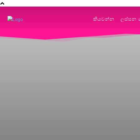
කියවන්න
ලස්සන 