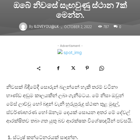
ඔබේ නිවසේ සැඟවුණු ස්ථාන 7ක්
මෙන්න.
-
By
ILOVEYOU@LK
787
OCTOBER 2, 2022
0
- Advertisment -
නිවසක් බිඳීමේදී සොරුන් බලන්නේ හැකි තරම් වටිනා
භාණ්ඩ අඩුම කාලයකින් ලබා ගැනීමටය. මේ නිසා ඔවුන්
මේස් ලාච්චු හෝ බඳුන් වැනි හුරුපුරුදු ස්ථාන තුළ මුදල්,
ස්වර්ණාභරණ හෝ ඕනෑම දෙයක් සොයන අතර මේ දේවල්
ආරක්ෂිතව තබා ගත යුතු බව ආරක්ෂක විශේෂඥයින් පවසයි.
ස්ටෑෂ් කන්ටේනරයක් සාදන්න.