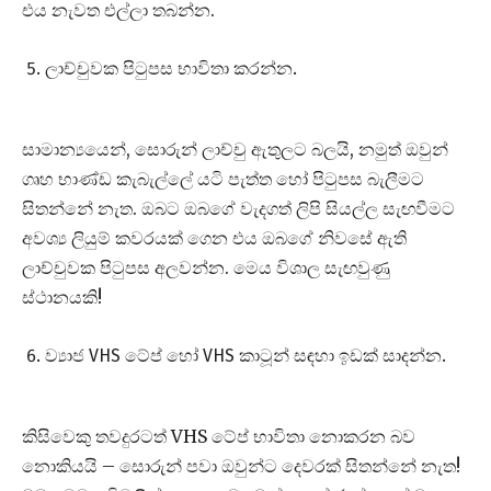
එය නැවත එල්ලා තබන්න.
ලාච්චුවක පිටුපස භාවිතා කරන්න.
සාමාන්‍යයෙන්, සොරුන් ලාච්චු ඇතුලට බලයි, නමුත් ඔවුන්
ගෘහ භාණ්ඩ කැබැල්ලේ යටි පැත්ත හෝ පිටුපස බැලීමට
සිතන්නේ නැත. ඔබට ඔබගේ වැදගත් ලිපි සියල්ල සැඟවීමට
අවශ්‍ය ලියුම් කවරයක් ගෙන එය ඔබගේ නිවසේ ඇති
ලාච්චුවක පිටුපස අලවන්න. මෙය විශාල සැඟවුණු
ස්ථානයකි!
ව්‍යාජ VHS ටේප් හෝ VHS කාටූන් සඳහා ඉඩක් සාදන්න.
කිසිවෙකු තවදුරටත් VHS ටේප් භාවිතා නොකරන බව
නොකියයි – සොරුන් පවා ඔවුන්ට දෙවරක් සිතන්නේ නැත!