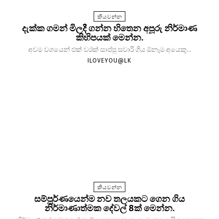
කියවන්න
දැක්ක ගමන් මිලදී ගන්න හිතෙන අපූරු නිර්මාණ
කිහිපයක් මෙන්න.
අවම වශයෙන් එක් වරක් සාප්පු සවාරි ගිය ඕනෑම අයෙකු...
ILOVEYOU@LK
කියවන්න
සම්පූර්ණයෙන්ම නව තලයකට ගෙන ගිය
නිර්මාණාත්මක දේවල් 8ක් මෙන්න.