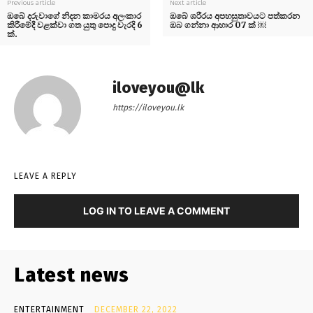
Previous article
Next article
ඔබේ දරුවාගේ නිදන කාමරය අලංකාර
ඔබේ ශරීරය අපහසුතාවයට පත්කරන
කිරීමේදී වළක්වා ගත යුතු පොදු වැරදි 6
ඔබ ගන්නා ආහාර 07 ක් ￼
ක්.
iloveyou@lk
https://iloveyou.lk
LEAVE A REPLY
LOG IN TO LEAVE A COMMENT
Latest news
ENTERTAINMENT
DECEMBER 22, 2022