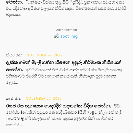
මෙන්න.
"යක්ෂයා විස්තර තුළ සිටී, ”ප්‍රසිද්ධ ප්‍රකාශනය පවසන අතර
එය එදිනෙදා අයිතම සැලසුම් කිරීම සඳහා විශේෂයෙන් සත්‍ය වේ. කෝපි
බෑගයක...
- Advertisement -
කියවන්න
NOVEMBER 27, 2022
දැක්ක ගමන් මිලදී ගන්න හිතෙන අපූරු නිර්මාණ කිහිපයක්
මෙන්න.
අවම වශයෙන් එක් වරක් සාප්පු සවාරි ගිය ඕනෑම අයෙකු
පරීක්ෂාවට එරෙහි වීම සහ රාක්කයේ ඇති නිෂ්පාදන පුදුම සහගත
ලෙස...
කෑම ජාති
NOVEMBER 27, 2022
රසම රස ඥානකතා ගෙදරදීම හදාගන්න විදිහ මෙන්න.
පිටි
කෝප්ප 1බේකින් පවුඩර් තේ හැඳි 1බිත්තර 1සීනි 75gවැනිලා තේ හැඳි
1බටර් 50gකිරි ස්වල්පයක්. සාදන ක්‍රමය මුලින්ම සීනි හා බිත්තර
හොදින්...