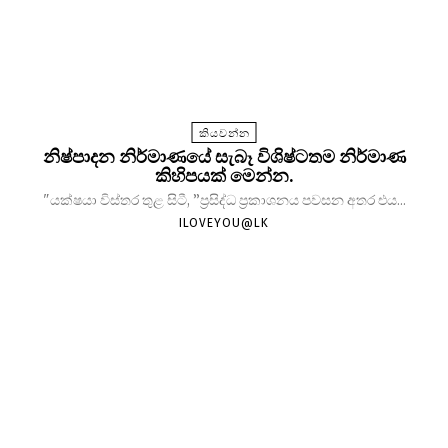
කියවන්න
නිෂ්පාදන නිර්මාණයේ සැබෑ විශිෂ්ටතම නිර්මාණ
කිහිපයක් මෙන්න.
"යක්ෂයා විස්තර තුළ සිටී, ”ප්‍රසිද්ධ ප්‍රකාශනය පවසන අතර එය...
ILOVEYOU@LK