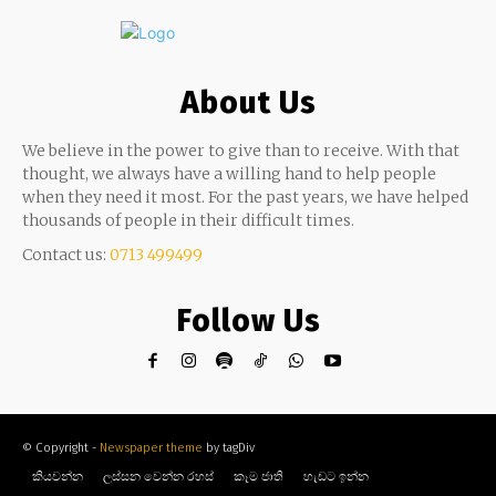
About Us
We believe in the power to give than to receive. With that
thought, we always have a willing hand to help people
when they need it most. For the past years, we have helped
thousands of people in their difficult times.
Contact us:
0713 499499
Follow Us
© Copyright -
Newspaper theme
by tagDiv
කියවන්න
ලස්සන වෙන්න රහස්
කෑම ජාති
හැඩට ඉන්න