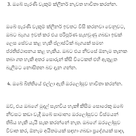
ඔබේ පැරණි වැකුම් ක්ලීනර් නැවත භාවිතා කරන්න.
ඔබේ පැරණි වැකුම් ක්ලීනර් ඉවතට විසි කරනවා වෙනුවට,
ඔබට බෑගය ඉවත් කර එය පරිපූර්ණ සැඟවුණු ගබඩා ඉඩක්
ලෙස සේවය කළ හැකි ප්ලාස්ටික් බෑගයක් සමඟ
ප්රතිස්ථාපනය කළ හැකිය. ඔබට එය නිවසේ ඕනෑම තැනක
තබා ගත හැකි අතර සොරුන් කිසි විටෙකත් එහි ඇතුළත
බැලීමට නොසිතන බව දැන ගන්න.
ඔබේ බිත්තියේ එල්ලා ඇති ඔරලෝසුව භාවිතා කරන්න.
ඔව්, එය ඔබගේ මුදල් සැඟවිය හැක! කිසිම සොරෙකු ඔබේ
නිවසට කඩා වැදී ඔබේ සාමාන්‍ය ඔරලෝසුවට විස්මයන්
තිබිය හැකි යැයි සැක කරන්නේ නැත. ඔබගේ ඔරලෝසුව
විවෘත කර, ඕනෑම අයිතමයක් සඳහා ගබඩා ප්‍රදේශයක් සාදා,