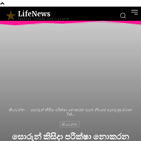
LifeNews
Fashion Trends and Culture
කියවන්න
සොරුන් කිසිදා පරීක්ෂා නොකරන ඔබේ නිවසේ සැඟවුණු ස්ථාන
7ක්...
කියවන්න
සොරුන් කිසිදා පරීක්ෂා නොකරන