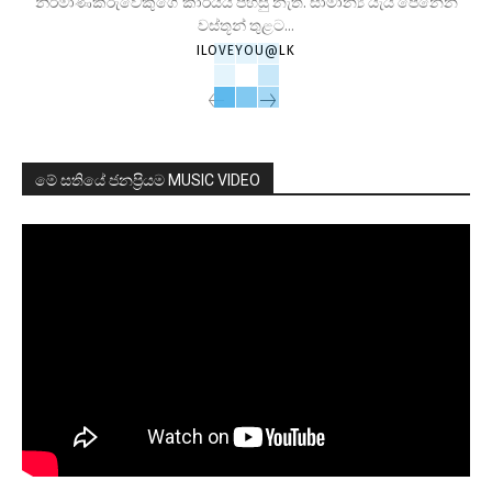
නිර්මාණකරුවෙකුගේ කාර්යය පහසු නැත. සාමාන්‍ය යැයි පෙනෙන
වස්තූන් තුළට...
ILOVEYOU@LK
මේ සතියේ ජනප්‍රියම MUSIC VIDEO