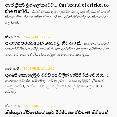
අපේ ක්‍රිකට් මුළු ලෝකයටම… Our brand of cricket to
the world…
රටක් විදියට අපි හැමෝම එකතු වුණේ, එකක් වුණේ
ක්‍රිකට් නිසා කිව්වොතින් ඒක වැරදි නෑ. අවිනිශ්චිත ක්‍රීඩාව ක්‍රිකට් බව
ලෝකේ...
කියවන්න
NOVEMBER 28, 2022
සාමාන්‍ය තත්ත්වයෙන් බැහැර වූ නිවාස 7ක්.
අසාමාන්ය වර්ණ
සහ අතිවිශිෂ්ට සැරසිලි අපගේ ස්ථාන අද්විතීය වන අතර අයිතිකරුවන්
ගැන බොහෝ දේ කියන්න. නමුත් සෑම කෙනෙකුම මුළු...
කෑම ජාති
NOVEMBER 28, 2022
ගුණැති කෙසෙල්මුව විවිධ රස වලින් රෙසිපි 5ක් මෙන්න.
1.
කෙසෙල්මුව සීනි සම්බෝල. අවශ්‍ය ද්‍රව්‍ය :- කෙසෙල්මුව 1, ලියාගත්
ළූණු ගෙඩි 1, කරපිංචා කොළ ස්වල්පයක්, හාල්මැස්සො ග්‍රෑම් 100
පමණ,...
කියවන්න
NOVEMBER 28, 2022
නිෂ්පාදන නිර්මාණයේ සැබෑ විශිෂ්ටතම නිර්මාණ කිහිපයක්