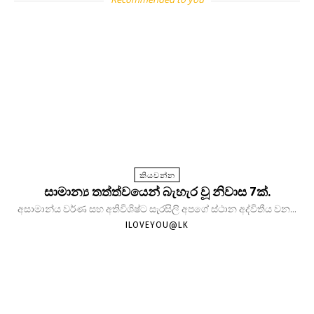
කියවන්න
සාමාන්‍ය තත්ත්වයෙන් බැහැර වූ නිවාස 7ක්.
අසාමාන්ය වර්ණ සහ අතිවිශිෂ්ට සැරසිලි අපගේ ස්ථාන අද්විතීය වන...
ILOVEYOU@LK