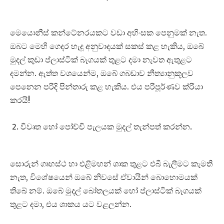
මෙයොනීස් කන්ටේනරයකට වඩා අහිංසක පෙනුමක් නැත.
ඔබට මෙහි ගෙදර හැදූ අනුවාදයක් සකස් කළ හැකිය, ඔබේ
මුදල් කුඩා ප්ලාස්ටික් බෑගයක් තුළට දමා නැවත ඇතුළට
දමන්න. ඇත්ත වශයෙන්ම, ඔබේ ගබඩාව නීත්‍යානුකූලව
පෙනෙන පරිදි පින්තාරු කළ හැකිය. එය පරිපූර්ණව ක්රියා
කරයි!
විවෘත හෝ පෝච්චි පැලයක මුදල් තැන්පත් කරන්න.
සොරුන් ගෘහස්ථ හා එළිමහන් ශාක තුළට එබී බැලීමට කැමති
නැත, විශේෂයෙන් ඔබේ නිවසේ ඒවායින් බොහොමයක්
තිබේ නම්. ඔබේ මුදල් බෝතලයක් හෝ ප්ලාස්ටික් බෑගයක්
තුළට දමා, එය ශාකය යට වළලන්න.