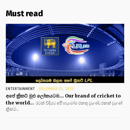
Must read
ENTERTAINMENT
DECEMBER 22, 2022
අපේ ක්‍රිකට් මුළු ලෝකයටම… Our brand of cricket to
the world…
රටක් විදියට අපි හැමෝම එකතු වුණේ, එකක් වුණේ
ක්‍රිකට්...