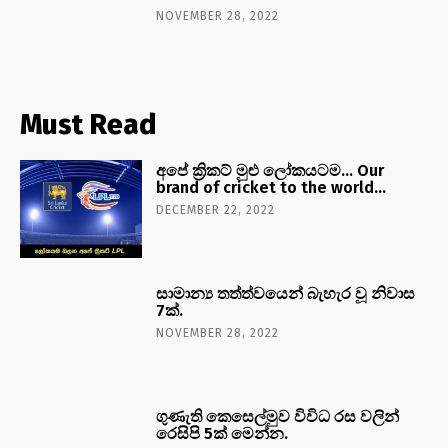
NOVEMBER 28, 2022
Must Read
අපේ ක්‍රිකට් මුළු ලෝකයටම… Our
brand of cricket to the world…
DECEMBER 22, 2022
සාමාන්‍ය තත්ත්වයෙන් බැහැර වූ නිවාස
7ක්.
NOVEMBER 28, 2022
ගුණැති කෙසෙල්මුව විවිධ රස වලින්
රෙසිපි 5ක් මෙන්න.