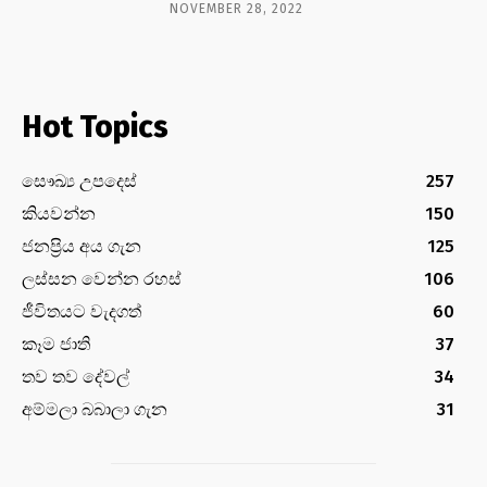
NOVEMBER 28, 2022
Hot Topics
සෞඛ්‍ය උපදෙස්
257
කියවන්න
150
ජනප්‍රිය අය ගැන
125
ලස්සන වෙන්න රහස්
106
ජීවිතයට වැදගත්
60
කෑම ජාති
37
තව තව දේවල්
34
අම්මලා බබාලා ගැන
31