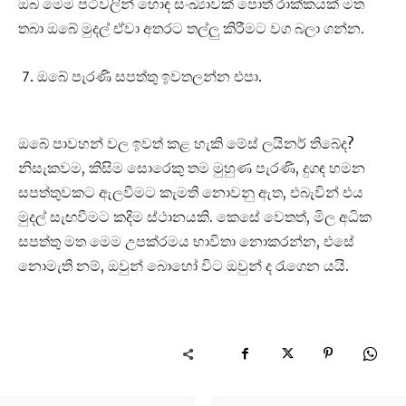
ඔබ මෙම පටිවලින් හොඳ සංඛ්‍යාවක් පොත් රාක්කයක් මත
තබා ඔබේ මුදල් ඒවා අතරට තල්ලු කිරීමට වග බලා ගන්න.
ඔබේ පැරණි සපත්තු ඉවතලන්න එපා.
ඔබේ පාවහන් වල ඉවත් කළ හැකි මේස් ලයිනර් තිබේද?
නිසැකවම, කිසිම සොරෙකු තම මුහුණ පැරණි, දුගඳ හමන
සපත්තුවකට ඇලවීමට කැමති නොවනු ඇත, එබැවින් එය
මුදල් සැඟවීමට කදිම ස්ථානයකි. කෙසේ වෙතත්, මිල අධික
සපත්තු මත මෙම උපක්රමය භාවිතා නොකරන්න, එසේ
නොමැති නම්, ඔවුන් බොහෝ විට ඔවුන් ද රැගෙන යයි.