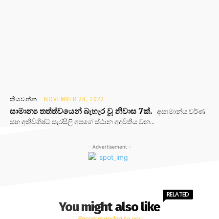
කියවන්න
NOVEMBER 28, 2022
සාමාන්‍ය තත්ත්වයෙන් බැහැර වූ නිවාස 7ක්.
අසාමාන්ය වර්ණ
සහ අතිවිශිෂ්ට සැරසිලි අපගේ ස්ථාන අද්විතීය වන...
- Advertisement -
RELATED
You might also like
Recommended to you