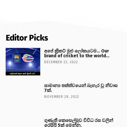
Editor Picks
අපේ ක්‍රිකට් මුළු ලෝකයටම… Our
brand of cricket to the world…
DECEMBER 22, 2022
සාමාන්‍ය තත්ත්වයෙන් බැහැර වූ නිවාස
7ක්.
NOVEMBER 28, 2022
ගුණැති කෙසෙල්මුව විවිධ රස වලින්
රෙසිපි 5ක් මෙන්න.