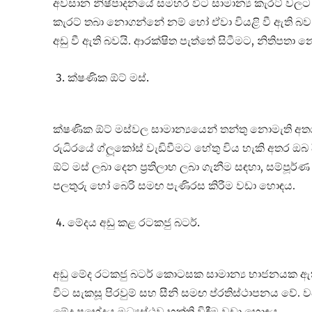
අවසාන නිෂ්පාදනයේ සමහර විට සාමාන්‍ය කැරට් වලට ව
කැරට් තබා නොගන්නේ නම් හෝ ඒවා වියළි වී ඇති බව 
අඩු වී ඇති බවයි. ආරක්ෂිත පැත්තේ සිටීමට, නිතිපත
ක්ෂණික ඕට් මස්.
ක්ෂණික ඕට් මස්වල සාමාන්‍යයෙන් තන්තු නොමැති අතර 
රුධිරයේ ග්ලූකෝස් වැඩිවීමට හේතු විය හැකි අතර ඔබ
ඕට් මස් ලබා දෙන ප්‍රතිලාභ ලබා ගැනීම සඳහා, සම්
පලතුරු හෝ බෙරි සමඟ පැණිරස කිරීම වඩා හොඳය.
මේදය අඩු කළ රටකජු බටර්.
අඩු මේද රටකජු බටර් කොටසක සාමාන්‍ය භාජනයක ඇති
විට සැකසූ පිරවුම් සහ සීනි සමඟ ප්රතිස්ථාපනය වේ. වඩ
මේද ප්‍රභේදය මධ්‍යස්ථව භුක්ති විඳීම වඩා හොඳය.