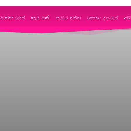
වෙන්න රහස්
කෑම ජාති
හැඩට ඉන්න
සෞඛ්‍ය උපදෙස්
අම