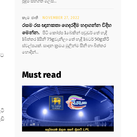
පුදුම සහගත ලෙස...
කෑම ජාති
NOVEMBER 27, 2022
රසම රස ඥානකතා ගෙදරදීම හදාගන්න විදිහ
මෙන්න.
පිටි කෝප්ප 1බේකින් පවුඩර් තේ හැඳි
1බිත්තර 1සීනි 75gවැනිලා තේ හැඳි 1බටර් 50gකිරි
ස්වල්පයක්. සාදන ක්‍රමය මුලින්ම සීනි හා බිත්තර
හොදින්...
ඊට
Must read
ටි
ඩි