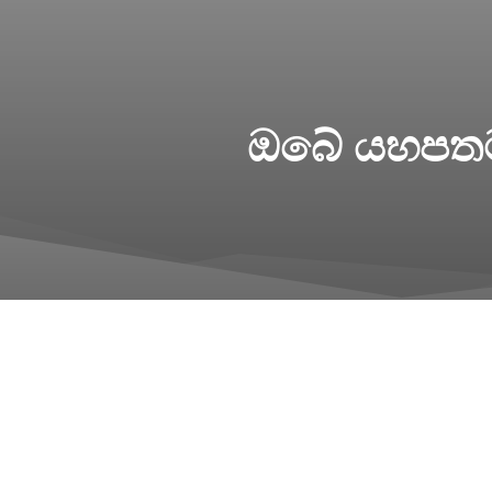
ඔබේ යහපතට 