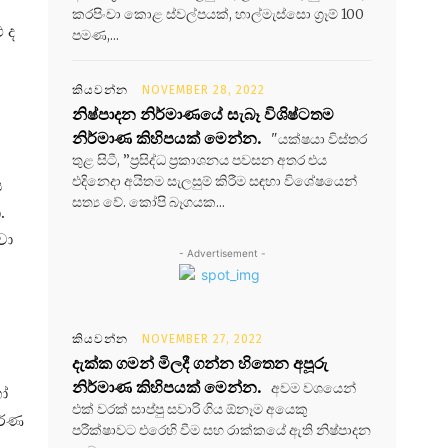
කරපිංචා කොළ ස්වල්පයක්, හාල්මැස්සො ග්‍රෑම් 100
 ද
පමණ,...
කියවන්න
NOVEMBER 28, 2022
නිෂ්පාදන නිර්මාණයේ සැබෑ විශිෂ්ටතම
නිර්මාණ කිහිපයක් මෙන්න.
"යක්ෂයා විස්තර
තුළ සිටී, ”ප්‍රසිද්ධ ප්‍රකාශනය පවසන අතර එය
එදිනෙදා අයිතම සැලසුම් කිරීම සඳහා විශේෂයෙන්
ය
සත්‍ය වේ. කෝපි බෑගයක...
.
වා
- Advertisement -
කියවන්න
NOVEMBER 27, 2022
දැක්ක ගමන් මිලදී ගන්න හිතෙන අපූරු
නිර්මාණ කිහිපයක් මෙන්න.
අවම වශයෙන්
ෝ
එක් වරක් සාප්පු සවාරි ගිය ඕනෑම අයෙකු
ූර්ණ
පරීක්ෂාවට එරෙහි වීම සහ රාක්කයේ ඇති නිෂ්පාදන