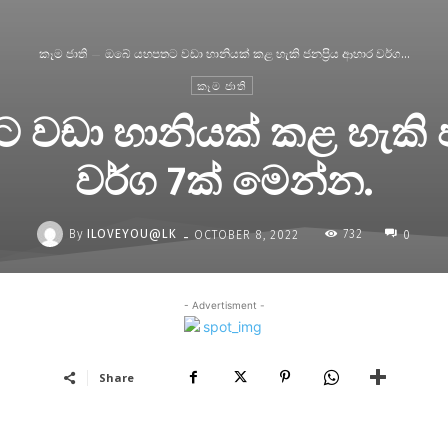
කෑම ජාති
ඔබේ යහපතට වඩා හානියක් කළ හැකි ජනප්‍රිය ආහාර වර්ග...
කෑම ජාති
වඩා හානියක් කළ හැකි ජන
වර්ග 7ක් මෙන්න.
-
By
ILOVEYOU@LK
732
OCTOBER 8, 2022
0
- Advertisment -
Share