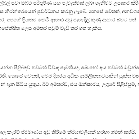
ලේබල් පවා ඔබට පරිපූර්ණ යහ පැවැත්මක් ලබා ගැනීමට උපකාර කිර
ස නිරන්තරයෙන් ප්‍රවර්ධනය කරනු ලැබේ. කෙසේ වෙතත්, අනවශ්‍
තර, අපගේ ප්‍රියතම කෙටි ආහාර අඩු පැහැදිලි කුණු ආහාර බවට පත්
පේක්ෂිත ලෙස අමතර පවුම් වැඩි කර ගත හැකිය.
ද්ද යන්න පිළිබඳව තවමත් විවාද පැවතියද, බොහෝ අය තවමත් ඔවුන්
ි. කෙසේ වෙතත්, මෙම දියරය අධික ආම්ලිකතාවයකින් යුක්ත ව
 දැන සිටිය යුතුය. ඊට අමතරව, එය ඔක්කාරය, උගුරේ පිළිස්සුම්, ද
ශාල කැරට් ප්රමාණය අඩු කිරීමේ ක්රියාවලියක් හරහා ගමන් කරයි.