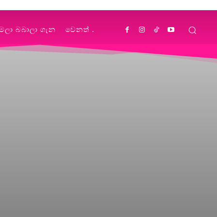
්මලා බබාලා ගැන
වෙනත්