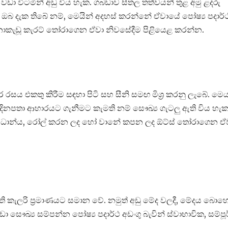
ඩා විටමින් අඩු විය හැක. ගබඩාව සීතල තත්වයන් තුළ අමු ළදරු
ඔබ දැක තිබේ නම්, මෙයින් අදහස් කරන්නේ ඒවායේ පෝෂ්‍ය පදාර්ථ
ා නොකැඩූ කැරට් තෝරාගෙන ඒවා නිවසේදීම පිළියෙළ කරන්න.
රසය එකතු කිරීම සඳහා පිටි සහ සීනි සමඟ මිශ්‍ර කරනු ලැබේ. මෙ
 දිනපතා ආහාරයට ගැනීමට කැමති නම් සෞඛ්‍ය ගැටලු ඇති විය හැක
පූර්ණ ධාන්ය, රෝල් කරන ලද හෝ වානේ කපන ලද ඕට්ස් තෝරාගෙන ඒ
 කැලරි ප්‍රමාණයට සමාන වේ. නමුත් අඩු මේද වලදී, මේදය බොහ
ා සෞඛ්‍ය සම්පන්න පෝෂ්‍ය පදාර්ථ අඩංගු බැවින් ස්වාභාවික, සම්ප