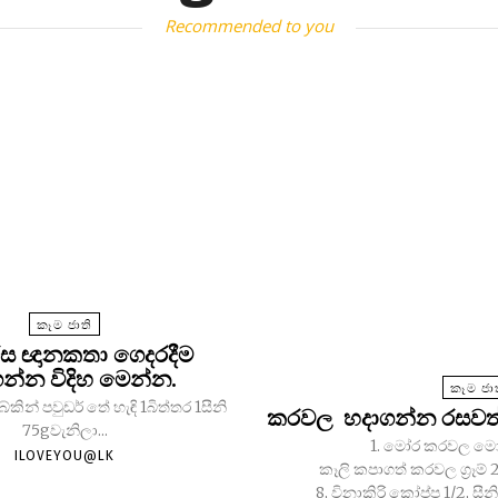
Recommended to you
කෑම ජාති
ස ඥානකතා ගෙදරදීම
න්න විදිහ මෙන්න.
කෑම ජා
කින් පවුඩර් තේ හැඳි 1බිත්තර 1සීනි
කරවල හදාගන්න රසවත් 
75gවැනිලා...
1. මෝර කරවල මෝජු අවශ්‍ය ද්‍ර
ILOVEYOU@LK
කෑලි කපාගත් කරවල ග්‍රෑම් 2
8, විනාකිරි කෝප්ප 1/2, සීනි