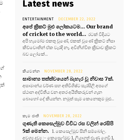
Latest news
ීම
ය
ENTERTAINMENT
DECEMBER 22, 2022
අපේ ක්‍රිකට් මුළු ලෝකයටම… Our brand
of cricket to the world…
රටක් විදියට
අපි හැමෝම එකතු වුණේ, එකක් වුණේ ක්‍රිකට් නිසා
කිව්වොතින් ඒක වැරදි නෑ. අවිනිශ්චිත ක්‍රීඩාව ක්‍රිකට්
බව ලෝකේ...
ගේ
කියවන්න
NOVEMBER 28, 2022
න
සාමාන්‍ය තත්ත්වයෙන් බැහැර වූ නිවාස 7ක්.
ත්
අසාමාන්ය වර්ණ සහ අතිවිශිෂ්ට සැරසිලි අපගේ
ස්ථාන අද්විතීය වන අතර අයිතිකරුවන් ගැන
බොහෝ දේ කියන්න. නමුත් සෑම කෙනෙකුම මුළු...
කෑම ජාති
NOVEMBER 28, 2022
ගුණැති කෙසෙල්මුව විවිධ රස වලින් රෙසිපි
5ක් මෙන්න.
1. කෙසෙල්මුව සීනි සම්බෝල.
අවශ්‍ය ද්‍රව්‍ය :- කෙසෙල්මුව 1, ලියාගත් ළූණු ගෙඩි 1,