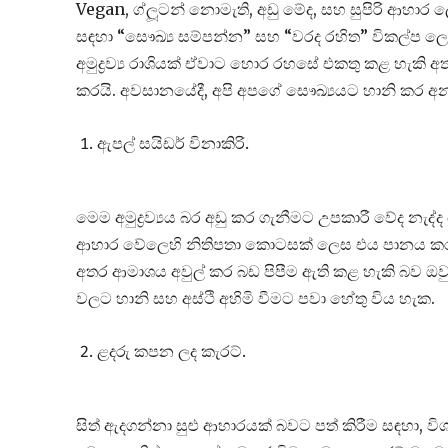
Vegan, ග්ලූටන් නොමැති, අඩු මේද, සහ සුපිරි ආහාර 
සඳහා “සෞඛ්‍ය සම්පන්න” සහ “වරද රහිත” විකල්ප ලෙ
අමුද්‍රව්‍ය රාශියක් ඒවාට හොර රහසේ එකතු කළ හැකි අ
කරයි. අවසානයේදී, අපි අපගේ සෞඛ්‍යයට හානි කර අන
ඇපල් සයිඩර් විනාකිරි.
මෙම අමුද්‍රව්‍යය බර අඩු කර ගැනීමට උපකාරී වේද නැ
ආහාර වේලෙහි නිතිපතා කොටසක් ලෙස එය පානය කරත
අතර ආමාශය අවුල් කර බඩ පිපීම ඇති කළ හැකි බව ඔවුන්
වලට හානි සහ අස්ථි අහිමි වීමට පවා හේතු විය හැක.
ළදරු කපන ලද කැරට්.
සිත් ඇදගන්නා සුළු ආහාරයක් බවට පත් කිරීම සඳහා, වි