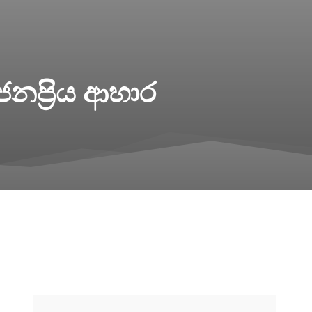
ප්‍රිය ආහාර