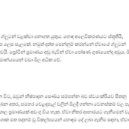
ග්ලූටන් වළක්වා නොගත යුතුය. හොඳ අලෙවිකරණයට ස්තූතියි,
කල්ප ලෙස සැලකේ. නමුත් දත්ත පෙන්නුම් කරන්නේ ඒවායේ ග්ලූටන්
වයි. ප්‍රෝටීන් ප්‍රමාණය අඩු බැවින් ඒවා පෝෂණ ගුණයෙන්ද අඩුය. 
මාන්යයෙන් වඩා මිල අධික වේ.
විට, ඔවුන් නිෂ්පාදන සෞඛ්ය සම්පන්න බව ස්වයංක්රීයව සිතනු
න අතර, සමහර වෙළඳසැල් වලින් මිලදී ගන්නා වෙනස්කම් වල පැ
ාල ප්‍රමාණයක් අඩංගු විය හැක. ඒවා නිතර ආහාරයට ගැනීමෙන් වැ
 ශාක මත පදනම් වූ විකල්පයෙන් හොඳම දේ ලබා ගැනීම සඳහා, ඒවා