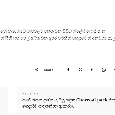
නේ නම්, ඔබේ මාළුවලට එකතු වන විවිධ ග්ලේස් සෝස් ගැන
න් සීනි සහ තෙල් අධික වන අතර එමඟින් පහසුවෙන් අනවශ්‍ය කැල
Share
Next article
සමේ තියන ප්‍රශ්න ගැටලු සදහා Charcoal pack එක
ගෙදරදීම සාදාගන්නා ආකාරය.