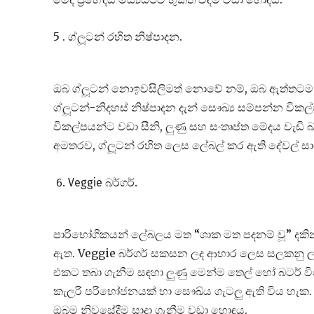
5 . ග්ලූටන් රහිත නිෂ්පාදන.
ඔබ ග්ලූටන් නොඉවසිලිමත් නොවේ නම්, ඔබ ඇත්තටම 
ග්ලූටන්-නිදහස් නිෂ්පාදන දැන් සෞඛ්‍ය සම්පන්න වි
විකල්පයන්ට වඩා සීනි, ලුණු සහ සංතෘප්ත මේදය වැඩි බ
අමතරව, ග්ලූටන් රහිත ලෙස ලේබල් කර ඇති දේවල් සා
Veggie බර්ගර්.
පාරිභෝගිකයන් ලේබලය මත “ශාක මත පදනම් වූ” දකින 
ඇත. Veggie බර්ගර් සකසන ලද ආහාර ලෙස සලකනු ලබ
එකට තබා ගැනීම සඳහා ලුණු මෙන්ම තෙල් හෝ බටර් විශ
කැලරි පරිභෝජනයක් හා සෞඛ්ය ගැටලු ඇති විය හැක.
ඔබම නිවසේදීම සාදා ගැනීම වඩා හොඳය.