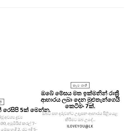
කෑම ජාති
ඔබේ මේසය මත ඉක්මනින් රාත්‍රී
ආහාරය ලබා දෙන මුළුතැන්ගෙයි
ති
කෙටිමං 7ක්.
රෙසිපි 5ක් මෙන්න.
ඔබට සහ දරුවන්ට උදෑසන ආහාරය පිළියෙළ
ව්‍ය
කිරීමට ඔබ උදේ...
00, අමුමිරිස් කරල් 7-
ILOVEYOU@LK
 මේස හැඳි 2, රට ඉඳි 5-