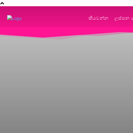
කියවන්න
ලස්සන 