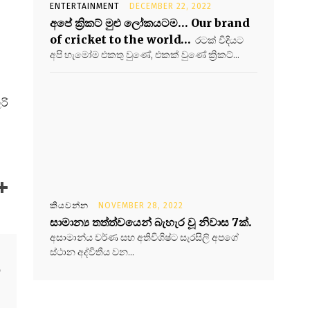
ENTERTAINMENT
DECEMBER 22, 2022
අපේ ක්‍රිකට් මුළු ලෝකයටම… Our brand
of cricket to the world…
රටක් විදියට
අපි හැමෝම එකතු වුණේ, එකක් වුණේ ක්‍රිකට්...
රි
කියවන්න
NOVEMBER 28, 2022
සාමාන්‍ය තත්ත්වයෙන් බැහැර වූ නිවාස 7ක්.
අසාමාන්ය වර්ණ සහ අතිවිශිෂ්ට සැරසිලි අපගේ
ස්ථාන අද්විතීය වන...