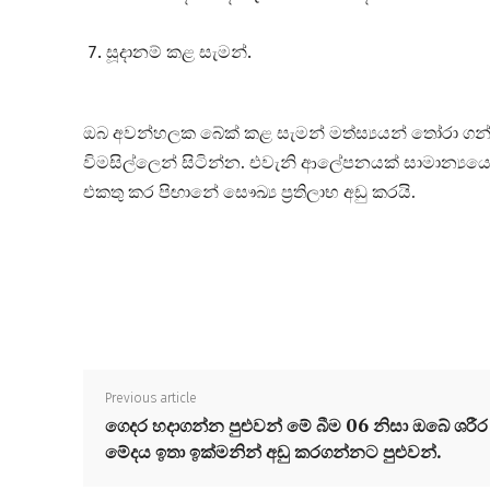
සූදානම් කළ සැමන්.
ඔබ අවන්හලක බේක් කළ සැමන් මත්ස්‍යයන් තෝරා ගන්
විමසිල්ලෙන් සිටින්න. එවැනි ආලේපනයක් සාමාන්‍යයෙ
එකතු කර පිඟානේ සෞඛ්‍ය ප්‍රතිලාභ අඩු කරයි.
Previous article
ගෙදර හදාගන්න පුළුවන් මේ බීම 06 නිසා ඔබේ ශරීර
මේදය ඉතා ඉක්මනින් අඩු කරගන්නට පුළුවන්.