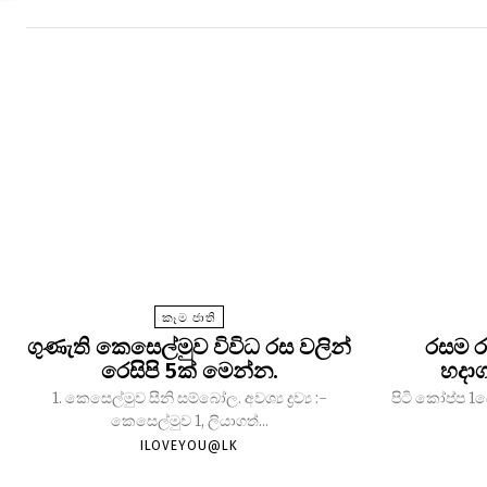
කෑම ජාති
ගුණැති කෙසෙල්මුව විවිධ රස වලින්
රසම ර
රෙසිපි 5ක් මෙන්න.
හදාග
1. කෙසෙල්මුව සීනි සම්බෝල. අවශ්‍ය ද්‍රව්‍ය :-
පිටි කෝප්ප 1බේ
කෙසෙල්මුව 1, ලියාගත්...
ILOVEYOU@LK