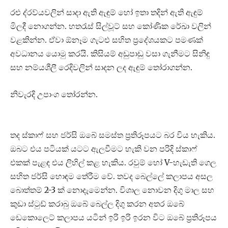
රළු ද්රව්යවලින් සාදා ඇති ඇඳුම් හෝ ඉතා තදින් ඇති ඇඳුම්
මිලදී නොගන්න. හතරැස් සිල්වූට් සහ කෝණික රේඛා වලින්
වළකින්න. ඒවා ඕනෑම ගැටළු සහිත ප්‍රදේශයකට පමණක්
අවධානය යොමු කරයි. කිසියම් අඩුපාඩු වසා ගැනීමට සිනිඳු
සහ නම්යශීලී රෙදිවලින් සාදන ලද ඇඳුම් තෝරාගන්න.
නිවැරදි උපාංග තෝරන්න.
තද ස්කාෆ් සහ ජර්සි ඔබේ සමස්ත ප්‍රතිරූපයට බර විය හැකිය.
ඔබට එය පටියක් යටට ඇලවීමට හැකි වන පරිදි ස්කාෆ්
එකක් පැළඳ එය ලිහිල් කළ හැකිය. රවුම් හෝ V-හැඩැති ගෙල
සහිත ජර්සි හොඳම තේරීම වේ. තවද බෙල්ලේ කලාපය අසල
බොත්තම් 2-3 ක් නොදැමෙන්න. විශාල නොවන දිගු මාල සහ
කුඩා ස්ටුඩ් කරාබු ඔබේ බෙල්ල දිගු කරන අතර ඔබේ
ඩෙකොලෙට් කලාපය යටින් ඉරි ඉරි ඉරන විට ඔබේ ප්‍රතිරූපය