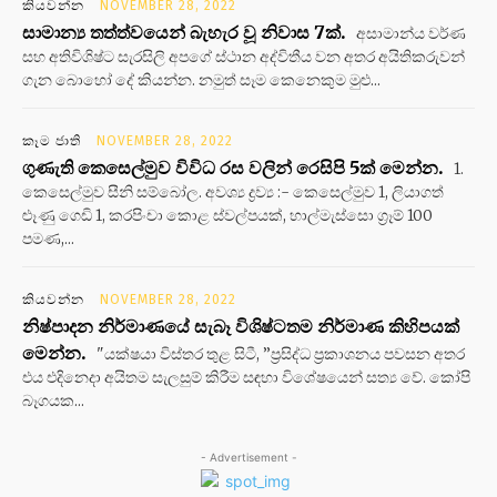
කියවන්න
NOVEMBER 28, 2022
සාමාන්‍ය තත්ත්වයෙන් බැහැර වූ නිවාස 7ක්.
අසාමාන්ය වර්ණ
සහ අතිවිශිෂ්ට සැරසිලි අපගේ ස්ථාන අද්විතීය වන අතර අයිතිකරුවන්
ගැන බොහෝ දේ කියන්න. නමුත් සෑම කෙනෙකුම මුළු...
කෑම ජාති
NOVEMBER 28, 2022
ගුණැති කෙසෙල්මුව විවිධ රස වලින් රෙසිපි 5ක් මෙන්න.
1.
කෙසෙල්මුව සීනි සම්බෝල. අවශ්‍ය ද්‍රව්‍ය :- කෙසෙල්මුව 1, ලියාගත්
ළූණු ගෙඩි 1, කරපිංචා කොළ ස්වල්පයක්, හාල්මැස්සො ග්‍රෑම් 100
පමණ,...
කියවන්න
NOVEMBER 28, 2022
නිෂ්පාදන නිර්මාණයේ සැබෑ විශිෂ්ටතම නිර්මාණ කිහිපයක්
මෙන්න.
"යක්ෂයා විස්තර තුළ සිටී, ”ප්‍රසිද්ධ ප්‍රකාශනය පවසන අතර
එය එදිනෙදා අයිතම සැලසුම් කිරීම සඳහා විශේෂයෙන් සත්‍ය වේ. කෝපි
බෑගයක...
- Advertisement -