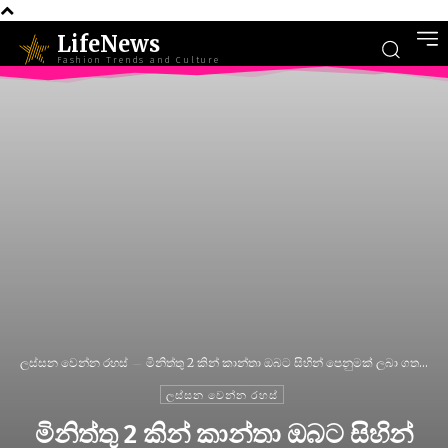
LifeNews
Fashion Trends and Culture
ලස්සන වෙන්න රහස්
මිනිත්තු 2 කින් කාන්තා ඔබට සිහින් පෙනුමක් ලබා ගත...
ලස්සන වෙන්න රහස්
මිනිත්තු 2 කින් කාන්තා ඔබට සිහින්