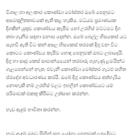
විශාල හා අලංකාර කොණ්ඩා මෝස්තර ඔබේ පෙනුමට
අසමතුලිතතාවයක් ඇති කළ හැකිය. මධ්යම ප්‍රමාණයක
දිගකින් යුතුව කොණ්ඩය කැපීම හෝ උරහිස් මට්ටමට දිග
තබා ගැනීම සඳහා මනාප දෙන්න. ඔබේ බෙල්ල හිසකෙස් යට
සැඟවී ඇති විට කන් අසල හිසකෙස් තරමක් දිගු වන විට
කොටට කොණ්ඩය කැපීම හොඳ පෙනුමක් ඔබට ලබාදෙයි.
දිගු හා සෘජු කෙස් සාමාන්යයෙන් තරබාරු ගැහැණු ළමයින්ට
ගැලපෙන්නේ නැත. එවැනි කොණ්ඩා මෝස්තර ගැටළු සහිත
ප්රදේශ අවධාරණය කරයි. ඔබේ දිගු කොණ්ඩය අත්හැරිය
නොහැකි නම් උරහිස් වලට ඉහලින් කොණ්ඩයට යම්
පරිමාවක් එකතු කිරීමට උත්සාහ කරන්න.
හැඩ ඇඳුම් භාවිතා කරන්න.
හැඩ ඇඳුම් ඔබට සිහින් සහ යෝග්‍ය පෙනුමක් ලබා දීමට