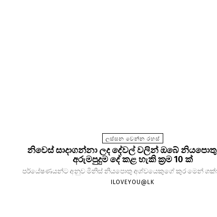
ලස්සන වෙන්න රහස්
නිවෙස් සාදාගන්නා ලද දේවල් වලින් ඔබේ නියපොතු
අරුමපුදුම දේ කළ හැකි ක්‍රම 10 ක්
පර්යේෂණයන්ට අනුව මිනිස් නියපොතු අශ්වයෙකුගේ කුර මෙන් ශක්තිම
ILOVEYOU@LK