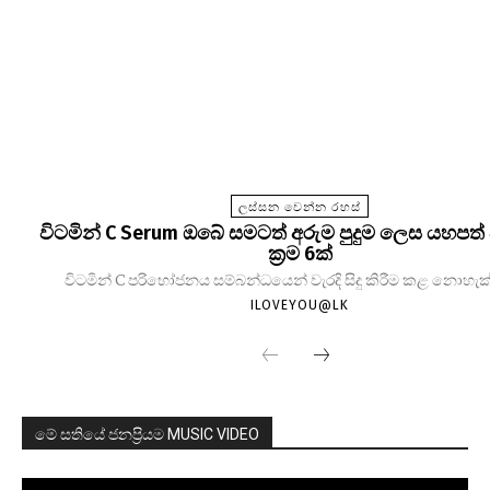
ලස්සන වෙන්න රහස්
විටමින් C Serum ඔබේ සමටත් අරුම පුදුම ලෙස යහපත් 
ක්‍රම 6ක්
විටමින් C පරිභෝජනය සම්බන්ධයෙන් වැරදි සිදු කිරීම කළ නොහැක්
ILOVEYOU@LK
මේ සතියේ ජනප්‍රියම MUSIC VIDEO