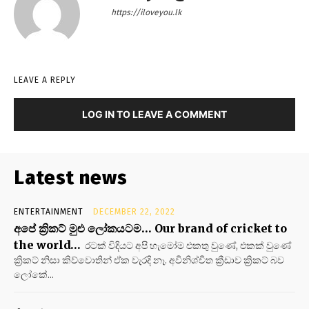
https://iloveyou.lk
LEAVE A REPLY
LOG IN TO LEAVE A COMMENT
Latest news
ENTERTAINMENT
DECEMBER 22, 2022
අපේ ක්‍රිකට් මුළු ලෝකයටම… Our brand of cricket to
the world…
රටක් විදියට අපි හැමෝම එකතු වුණේ, එකක් වුණේ
ක්‍රිකට් නිසා කිව්වොතින් ඒක වැරදි නෑ. අවිනිශ්චිත ක්‍රීඩාව ක්‍රිකට් බව
ලෝකේ...