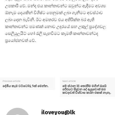
උපකාරී වේ. මන්ද එය කාන්තාවන්ට ඔවුන්ට ඇඳීමට අවශ්‍ය
ඕනෑම දෙයකින් විශිෂ්ට පෙනුමක් ලබා ගැනීමට අවස්ථාව
ලබා දෙන බැවිනි. ඊට අමතරව එය අතිරික්ත බර ඇති
කාන්තාවන්ට පමණක් නොව උදරයේ සහ උකුල් ප්‍රදේශවල
සෙලියුලයිට් හෝ රැලි සැඟවීමට කැමති කාන්තාවන්ටද
ප්‍රයෝජනවත් වේ.
Previous article
Next article
දේශීය කෑම වට්ටෝරු 5ක් මෙන්න.
මේ ස්ථාන 11 තෙරපීම මගින් ඔබේ
ශරීරයට සිදුවන දේ ඇසුවොත් ඔබ
කවදාවත් විශ්වාස කරන එකක් නැහැ.
iloveyou@lk