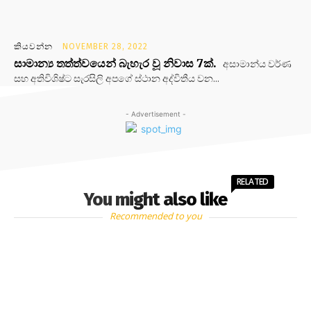
කියවන්න
NOVEMBER 28, 2022
සාමාන්‍ය තත්ත්වයෙන් බැහැර වූ නිවාස 7ක්.
අසාමාන්ය වර්ණ
සහ අතිවිශිෂ්ට සැරසිලි අපගේ ස්ථාන අද්විතීය වන...
- Advertisement -
RELATED
You might also like
Recommended to you