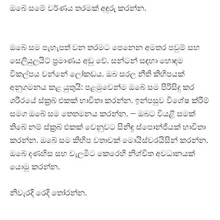
ඔබේ සමේ වර්ණය තරමක් අඳුරු කරන්න.
ඔබේ සම පැහැපත් වන තරමට පෙනෙන අමතර පවුම් සහ
සෙලියුලයිට් ප්‍රමාණය අඩු වේ. සන්ටන් සඳහා හොඳම
විකල්පය වන්නේ ලෝකඩය. ඔබ සරල නීති කිහිපයක්
අනුගමනය කළ යුතුයි: පළමුවෙන්ම ඔබේ සම පිරිසිදු කර
ශරීරයේ ස්ක්‍රබ් එකක් භාවිතා කරන්න. ඉන්පසුව විශේෂ ක්රීම්
සමග ඔබේ සම තෙතමනය කරන්න. – ඔබට වියළි සමක්
තිබේ නම් ස්ක්‍රබ් එකක් වෙනුවට සිනිඳු ස්පොන්ජියක් භාවිතා
කරන්න. ඔබේ සම කිහිප වතාවක් මොයිස්චරයිසින් කරන්න.
ඔබේ දණහිස සහ වැලමිට කෙරෙහි නිශ්චිත අවධානයක්
යොමු කරන්න.
නිවැරදි රෙදි තෝරන්න.