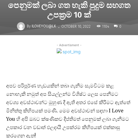
පෙනුමක් ලබා ගත හැකි පුදුම සහගත
උපක්‍රම 10 ක්
-
By
ILOVEYOU@LK
1104
OCTOBER 10, 2022
0
- Advertisment -
අපව පරිපූර්ණ හැඩයකින් තබා ගැනීම සැමවිටම කළ
නොහැකි නමුත් අප සියල්ලන්ම විශිෂ්ට ලෙස පෙනීමට
අවශ්‍ය අවස්ථාවන්ට මුහුණ දී ඇති අතර එසේ කිරීමට ඇත්තේ
මිනිත්තු කිහිපයක් පමණි. මෙම අවස්ථාවන් සඳහා I Love
You හි අපි ඔබට ක්ෂණිකව දීප්තිමත් පෙනුමක් ලබා ගැනීමට
උපකාර වන වඩාත් ඵලදායී උපක්රම කිහිපයක් එක්කාසු
කරගෙන ඇත!