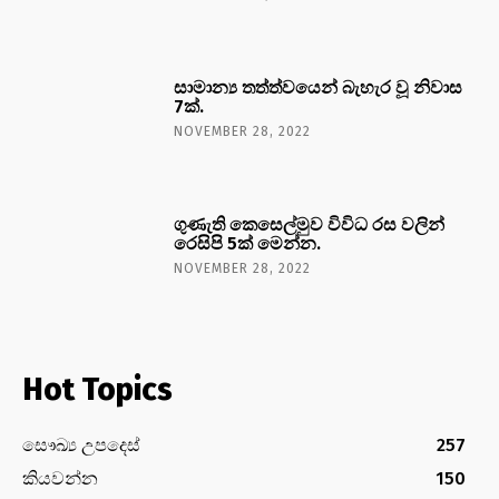
සාමාන්‍ය තත්ත්වයෙන් බැහැර වූ නිවාස
7ක්.
NOVEMBER 28, 2022
ගුණැති කෙසෙල්මුව විවිධ රස වලින්
රෙසිපි 5ක් මෙන්න.
NOVEMBER 28, 2022
Hot Topics
සෞඛ්‍ය උපදෙස්
257
කියවන්න
150