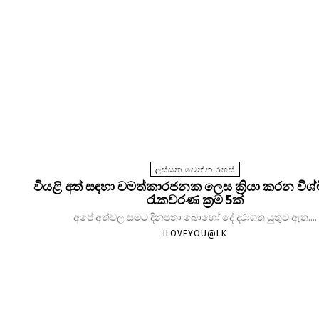
ලස්සන වෙන්න රහස්
වියළි අත් සඳහා චමත්කාරජනක ලෙස ක්‍රියා කරන විශ
රැකවරණ ක්‍රම 5ක්
අපේ අත්වල සමට දිනපතා බොහෝ දේ දරාගත යුතුව ඇත....
ILOVEYOU@LK