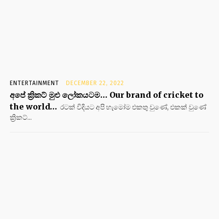
ENTERTAINMENT
DECEMBER 22, 2022
අපේ ක්‍රිකට් මුළු ලෝකයටම… Our brand of cricket to
the world…
රටක් විදියට අපි හැමෝම එකතු වුණේ, එකක් වුණේ
ක්‍රිකට්...