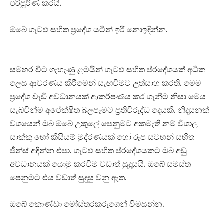
පරිපූර්ණ කරයි.
ඔබේ ගැටළු සහිත ප්‍රදේශ යටින් ඉරි නොඉඳින්න.
සමහර විට ගැහැණු ළමයින් ගැටළු සහිත ප්රදේශයක් අධික
ලෙස ආවරණය කිරීමෙන් සැඟවීමට උත්සාහ කරති. මෙම
ප්‍රදේශ වැඩි අවධානයක් ආකර්ෂණය කර ගැනීම නිසා මෙය
සැබවින්ම අපේක්ෂිත බලපෑමට ප්‍රතිවිරුද්ධ දෙයකි. නිදසුනක්
වශයෙන් ඔබ ඔබේ උකුලේ පෙනුමට අකමැති නම් විශාල
සාක්කු හෝ කිසියම් මුද්රණයක් හෝ රූප සටහන් සහිත
ජීන්ස් අඳින්න එපා. ගැටළු සහිත ප්රදේශයකට ඔබ අඩු
අවධානයක් යොමු කරවීම වඩාත් සුදුසුයි. ඔබේ සමස්ත
පෙනුමට එය වඩාත් සුදුසු වනු ඇත.
ඔබේ කොණ්ඩා මෝස්තරකරුගෙන් විමසන්න.