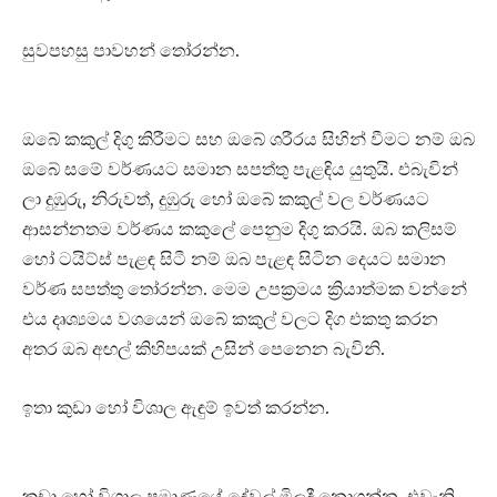
සුවපහසු පාවහන් තෝරන්න.
ඔබේ කකුල් දිගු කිරීමට සහ ඔබේ ශරීරය සිහින් වීමට නම් ඔබ
ඔබේ සමේ වර්ණයට සමාන සපත්තු පැළඳිය යුතුයි. එබැවින්
ලා දුඹුරු, නිරුවත්, දුඹුරු හෝ ඔබේ කකුල් වල වර්ණයට
ආසන්නතම වර්ණය කකුලේ පෙනුම දිගු කරයි. ඔබ කලිසම්
හෝ ටයිට්ස් පැළඳ සිටී නම් ඔබ පැළඳ සිටින දෙයට සමාන
වර්ණ සපත්තු තෝරන්න. මෙම උපක්‍රමය ක්‍රියාත්මක වන්නේ
එය දෘශ්‍යමය වශයෙන් ඔබේ කකුල් වලට දිග එකතු කරන
අතර ඔබ අඟල් කිහිපයක් උසින් පෙනෙන බැවිනි.
ඉතා කුඩා හෝ විශාල ඇඳුම් ඉවත් කරන්න.
කුඩා හෝ විශාල ප්‍රමාණයේ දේවල් මිලදී නොගන්න. එවැනි