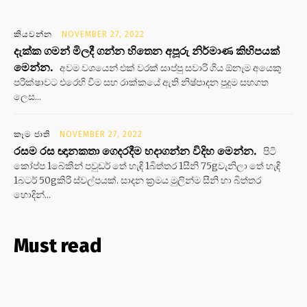
කියවන්න
NOVEMBER 27, 2022
දැක්ක ගමන් මිලදී ගන්න හිතෙන අපූරු නිර්මාණ කිහිපයක්
මෙන්න.
අවම වශයෙන් එක් වරක් සාප්පු සවාරි ගිය ඕනෑම අයෙකු
පරීක්ෂාවට එරෙහි වීම සහ රාක්කයේ ඇති නිෂ්පාදන පුදුම සහගත
ලෙස...
කෑම ජාති
NOVEMBER 27, 2022
රසම රස ඥානකතා ගෙදරදීම හදාගන්න විදිහ මෙන්න.
පිටි
කෝප්ප 1බේකින් පවුඩර් තේ හැඳි 1බිත්තර 1සීනි 75gවැනිලා තේ හැඳි
1බටර් 50gකිරි ස්වල්පයක්. සාදන ක්‍රමය මුලින්ම සීනි හා බිත්තර
හොදින්...
Must read