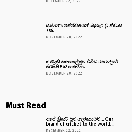
DECEMBER 22, 2022
සාමාන්‍ය තත්ත්වයෙන් බැහැර වූ නිවාස
7ක්.
NOVEMBER 28, 2022
ගුණැති කෙසෙල්මුව විවිධ රස වලින්
රෙසිපි 5ක් මෙන්න.
NOVEMBER 28, 2022
Must Read
අපේ ක්‍රිකට් මුළු ලෝකයටම… Our
brand of cricket to the world…
DECEMBER 22, 2022