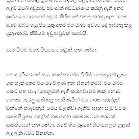
ඇඳුම් ඔබේ අඩුපාඩු පමණක් අවධාරණය කරනු ඇති අතර
දෘශ්යමය වශයෙන් පවුම් කිහිපයක් එකතු කරනු ඇත. ඔබේ
ඇඳුම ඔබට ගැළපිය යුතු අතර එය ඔබට අවශ්‍ය දේ ඉස්මතු කළ
යුතු අතරම කිසියම් අඩුපාඩුවක් සඟවයි.
සෑම විටම ඔබේ පිටුපස කෙළින් තබා ගන්න.
හොඳ ඉරියව්වක් සෑම කාන්තාවක්ම විශිෂ්ට පෙනුමක් ලබා
ගත හැකි අතර එය ඔබේ ඉණ ඉතා සිහින් කරයි. එය ඔබව
කෙටි සහ පළල් පෙනුමක් ඇති කරනවා පමණක් නොව
සෞඛ්‍ය ගැටලු ඇති කළ හැකි බැවින් එය නරක පුරුද්දක්
වන්නේ එබැවිනුයි. මෙය වළක්වා ගැනීම සඳහා සෑම විටම
ඔබේ පිටුපස කෙළින් තබාගෙන ඔබේ තට්ටම් තරමක්
ආතතියෙන් තබා ගන්න. ඔබේ හිස මුදුනේ සිට පහලට නූලක්
ඇද ඇති බවට සිතන්න.