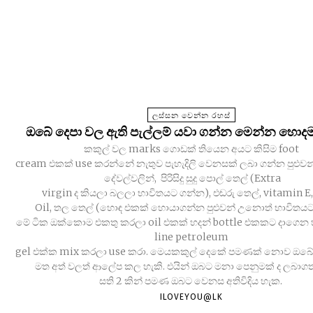
ලස්සන වෙන්න රහස්
ඔබේ දෙපා වල ඇති පැල්ලම් යවා ගන්න මෙන්න හොදම 
කකුල් වල marks ගොඩක් තියෙන අයට කිසිම foot
cream එකක් use කරන්නේ නැතුව පැහැදිලි වෙනසක් ලබා ගන්න පුළුව
දේවල්වලින්, පිරිසිදු සුදු පොල් තෙල් (Extra
virgin ද කියලා බලලා භාවිතයට ගන්න), එඬරු තෙල්, vitamin E,
Oil, තල තෙල් (හොඳ එකක් හොයාගන්න පුළුවන් උනොත් භාවිතය
මේ ටික ඔක්කොම එකතු කරලා oil එකක් හදන් bottle එකකට දාගෙන 
line petroleum
gel එක්ක mix කරලා use කරා. මෙයකකුල් දෙකේ පමණක් නොව ඔබේ
මත අත් වලත් ආලේප කල හැකි. එයින් ඔබට මනා පෙනුමක් ද ලබාග
සති 2 කින් පමණ ඔබට වෙනස අතිවිදිය හැක.
ILOVEYOU@LK