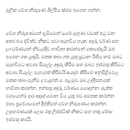
මූලික වේශ නිරූපණ ශිල්පීය ක්රම ඉගෙන ගන්න.
වේශ නිරූපණයන් දැමීමෙන් ඔබේ මුහුණ වඩාත් පටු වන
අතර එය ද්විත්ව නිකට පවා සැඟවිය හැක. අදුරු වර්ණ සහ
ලා වර්ණයන් නිවැරදිව භාවිතා කරන්නේ කෙසේදැයි ඔබ
ඉගෙන ගත යුතුයි. මතක තබා ගත යුතු ප්‍රධාන රීතිය නම් ඔබට
සැඟවීමට අවශ්‍ය සියල්ල අඳුරු කිරීම සහ ඔබට ඉස්මතු කිරීමට
අවශ්‍ය සියල්ල පැහැපත් කිරීමයි.අයදුම් කිරීමේ අනුපිළිවෙල
මතක තබා ගැනීම ද වැදගත් ය. පළමුව ඔබ උද්දීපනයක්
භාවිතා කරන්න. ඉන්පසු අඳුරු වර්ණය යොදන්න. ඇත්ත
වශයෙන්ම දාර අදෘශ්යමාන විය යුතු බව අමතක කරන්න
එපා. ප්‍රවේශමෙන් දීප්තිමත් වේශ නිරූපණය කරන්න.
උදාහරණයක් ලෙස රතු ලිප්ස්ටික් නිකට සහ හකු රේඛා
ඉස්මතු කරයි.