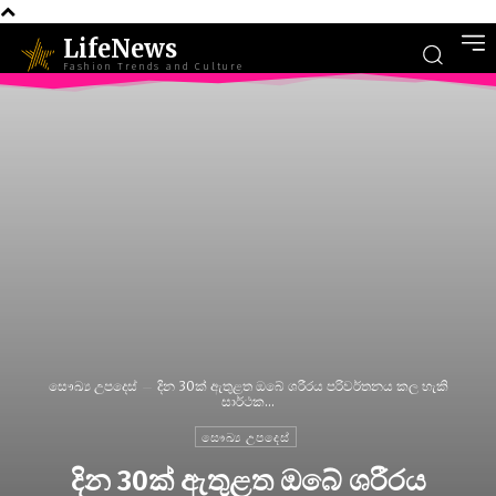
LifeNews
Fashion Trends and Culture
සෞඛ්‍ය උපදෙස්
දින 30ක් ඇතුළත ඔබේ ශරීරය පරිවර්තනය කල හැකි
සාර්ථක...
සෞඛ්‍ය උපදෙස්
දින 30ක් ඇතුළත ඔබේ ශරීරය