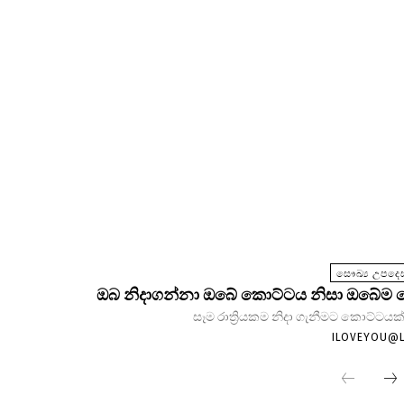
සෞඛ්‍ය උපදෙස
ඔබ නිදාගන්නා ඔබේ කොට්ටය නිසා ඔබේම සෞඛ
සෑම රාත්‍රියකම නිදා ගැනීමට කොට්ටයක්
ILOVEYOU@