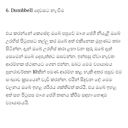
6. Dumbbell දෙවසට නැංවීම
එය කරන්නේ කෙසේද: ඔබේ පපුවේ මාංශ පේශී නියැළී ඔබේ
උරහිස් පිටුපසට තල්ලු කර ඔබේ අත් එකිනෙක මුහුණට තබා
සිටින්න. දැන් ඔබේ උරහිස් කරා ළඟා වන තුරු ඔබේ දෑත්
සෙමෙන් ඔබේ දෙපැත්තට ඔසවන්න. ඉන්පසු ඒවා නැවත
ආරම්භක ස්ථානයට ගෙන එන්න. ඔබට මෙම ව්‍යායාමය
පුනරාවර්තන 10කින් පමණ ආරම්භ කළ හැකි අතර පසුව එම
සංඛ්‍යාව ක්‍රමයෙන් වැඩි කරන්න. එයින් සිදුවන දේ: මෙම
චලනය ඔබේ ඉහළ ශරීරය ශක්තිමත් කරයි. එය ඔබේ ඉහළ
අත් සහ පිටුපස මාංශ පේශි තානය කිරීම සඳහා හොඳම
ව්‍යායාමයයි.