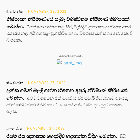
කියවන්න
NOVEMBER 28, 2022
නිෂ්පාදන නිර්මාණයේ සැබෑ විශිෂ්ටතම නිර්මාණ කිහිපයක්
මෙන්න.
"යක්ෂයා විස්තර තුළ සිටී, ”ප්‍රසිද්ධ ප්‍රකාශනය පවසන අතර
එය එදිනෙදා අයිතම සැලසුම් කිරීම සඳහා විශේෂයෙන් සත්‍ය වේ. කෝපි
බෑගයක...
- Advertisement -
කියවන්න
NOVEMBER 27, 2022
දැක්ක ගමන් මිලදී ගන්න හිතෙන අපූරු නිර්මාණ කිහිපයක්
මෙන්න.
අවම වශයෙන් එක් වරක් සාප්පු සවාරි ගිය ඕනෑම අයෙකු
පරීක්ෂාවට එරෙහි වීම සහ රාක්කයේ ඇති නිෂ්පාදන පුදුම සහගත
ලෙස...
කෑම ජාති
NOVEMBER 27, 2022
රසම රස ඥානකතා ගෙදරදීම හදාගන්න විදිහ මෙන්න.
පිටි