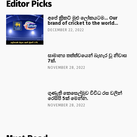
Editor Picks
අපේ ක්‍රිකට් මුළු ලෝකයටම… Our
brand of cricket to the world…
DECEMBER 22, 2022
සාමාන්‍ය තත්ත්වයෙන් බැහැර වූ නිවාස
7ක්.
NOVEMBER 28, 2022
ගුණැති කෙසෙල්මුව විවිධ රස වලින්
රෙසිපි 5ක් මෙන්න.
NOVEMBER 28, 2022