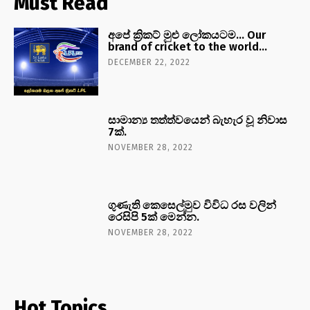
Must Read
අපේ ක්‍රිකට් මුළු ලෝකයටම… Our
brand of cricket to the world…
DECEMBER 22, 2022
සාමාන්‍ය තත්ත්වයෙන් බැහැර වූ නිවාස
7ක්.
NOVEMBER 28, 2022
ගුණැති කෙසෙල්මුව විවිධ රස වලින්
රෙසිපි 5ක් මෙන්න.
NOVEMBER 28, 2022
Hot Topics