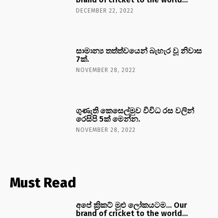
DECEMBER 22, 2022
සාමාන්‍ය තත්ත්වයෙන් බැහැර වූ නිවාස
7ක්.
NOVEMBER 28, 2022
ගුණැති කෙසෙල්මුව විවිධ රස වලින්
රෙසිපි 5ක් මෙන්න.
NOVEMBER 28, 2022
Must Read
අපේ ක්‍රිකට් මුළු ලෝකයටම… Our
brand of cricket to the world…