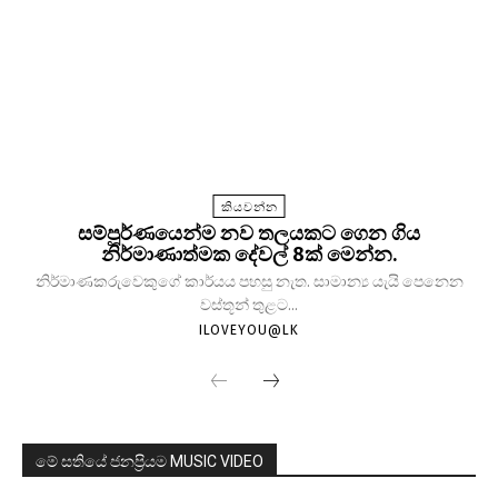
කියවන්න
සම්පූර්ණයෙන්ම නව තලයකට ගෙන ගිය
නිර්මාණාත්මක දේවල් 8ක් මෙන්න.
නිර්මාණකරුවෙකුගේ කාර්යය පහසු නැත. සාමාන්‍ය යැයි පෙනෙන
වස්තූන් තුළට...
ILOVEYOU@LK
මේ සතියේ ජනප්‍රියම MUSIC VIDEO