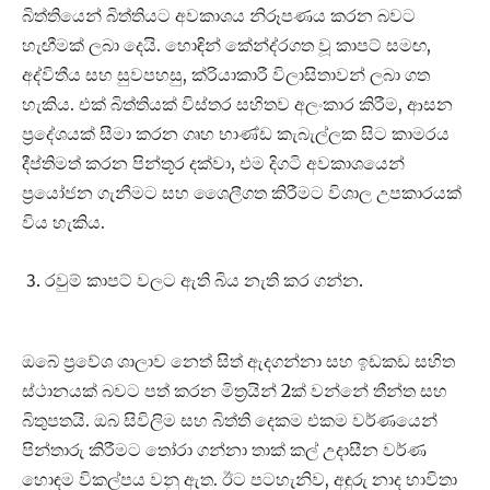
බිත්තියෙන් බිත්තියට අවකාශය නිරූපණය කරන බවට
හැඟීමක් ලබා දෙයි. හොඳින් කේන්ද්රගත වූ කාපට් සමඟ,
අද්විතීය සහ සුවපහසු, ක්රියාකාරී විලාසිතාවන් ලබා ගත
හැකිය. එක් බිත්තියක් විස්තර සහිතව අලංකාර කිරීම, ආසන
ප්‍රදේශයක් සීමා කරන ගෘහ භාණ්ඩ කැබැල්ලක සිට කාමරය
දීප්තිමත් කරන පින්තූර දක්වා, එම දිගටි අවකාශයෙන්
ප්‍රයෝජන ගැනීමට සහ ශෛලීගත කිරීමට විශාල උපකාරයක්
විය හැකිය.
රවුම් කාපට් වලට ඇති බිය නැති කර ගන්න.
ඔබේ ප්‍රවේශ ශාලාව නෙත් සිත් ඇදගන්නා සහ ඉඩකඩ සහිත
ස්ථානයක් බවට පත් කරන මිත්‍රයින් 2ක් වන්නේ තීන්ත සහ
බිතුපතයි. ඔබ සිවිලිම සහ බිත්ති දෙකම එකම වර්ණයෙන්
පින්තාරු කිරීමට තෝරා ගන්නා තාක් කල් උදාසීන වර්ණ
හොඳම විකල්පය වනු ඇත. ඊට පටහැනිව, අඳුරු නාද භාවිතා