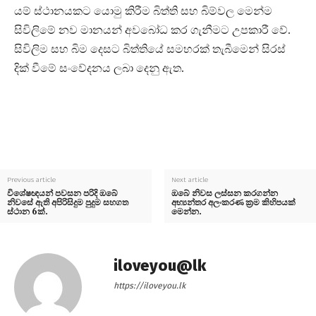
යම් ස්ථානයකට යොමු කිරීම බිත්ති සහ බිම්වල මෙන්ම
සිවිලිමේ නව මානයන් අවබෝධ කර ගැනීමට උපකාරී වේ.
සිවිලිම සහ බිම දෙසට බිත්තියේ සමහරක් තැබීමෙන් සිරස්
දික් වීමේ සංවේදනය ලබා දෙනු ඇත.
Previous article
Next article
විශේෂඥයන් පවසන පරිදි ඔබේ
ඔබේ නිවස ලස්සන කරගන්න
නිවසේ ඇති අපිරිසිදුම පුදුම සහගත
අභ්‍යන්තර අලංකරණ ක්‍රම කිහිපයක්
ස්ථාන 6ක්.
මෙන්න.
iloveyou@lk
https://iloveyou.lk