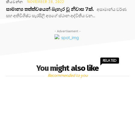
කියවන්න
NOVEMBER 28, 2022
සාමාන්‍ය තත්ත්වයෙන් බැහැර වූ නිවාස 7ක්.
අසාමාන්ය වර්ණ
සහ අතිවිශිෂ්ට සැරසිලි අපගේ ස්ථාන අද්විතීය වන...
- Advertisement -
RELATED
You might also like
Recommended to you