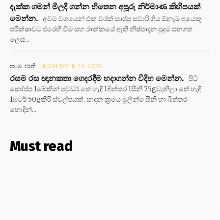
දැක්ක ගමන් මිලදී ගන්න හිතෙන අපූරු නිර්මාණ කිහිපයක්
මෙන්න.
අවම වශයෙන් එක් වරක් සාප්පු සවාරි ගිය ඕනෑම අයෙකු
පරීක්ෂාවට එරෙහි වීම සහ රාක්කයේ ඇති නිෂ්පාදන පුදුම සහගත
ලෙස...
කෑම ජාති
NOVEMBER 27, 2022
රසම රස ඥානකතා ගෙදරදීම හදාගන්න විදිහ මෙන්න.
පිටි
කෝප්ප 1බේකින් පවුඩර් තේ හැඳි 1බිත්තර 1සීනි 75gවැනිලා තේ හැඳි
1බටර් 50gකිරි ස්වල්පයක්. සාදන ක්‍රමය මුලින්ම සීනි හා බිත්තර
හොදින්...
Must read