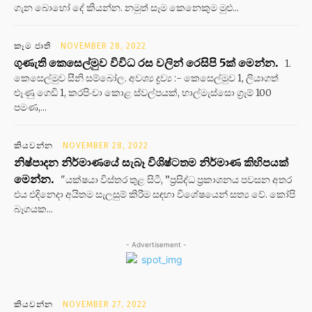
ගැන බොහෝ දේ කියන්න. නමුත් සෑම කෙනෙකුම මුළු...
කෑම ජාති
NOVEMBER 28, 2022
ගුණැති කෙසෙල්මුව විවිධ රස වලින් රෙසිපි 5ක් මෙන්න.
1.
කෙසෙල්මුව සීනි සම්බෝල. අවශ්‍ය ද්‍රව්‍ය :- කෙසෙල්මුව 1, ලියාගත්
ළූණු ගෙඩි 1, කරපිංචා කොළ ස්වල්පයක්, හාල්මැස්සො ග්‍රෑම් 100
පමණ,...
කියවන්න
NOVEMBER 28, 2022
නිෂ්පාදන නිර්මාණයේ සැබෑ විශිෂ්ටතම නිර්මාණ කිහිපයක්
මෙන්න.
"යක්ෂයා විස්තර තුළ සිටී, ”ප්‍රසිද්ධ ප්‍රකාශනය පවසන අතර
එය එදිනෙදා අයිතම සැලසුම් කිරීම සඳහා විශේෂයෙන් සත්‍ය වේ. කෝපි
බෑගයක...
- Advertisement -
කියවන්න
NOVEMBER 27, 2022