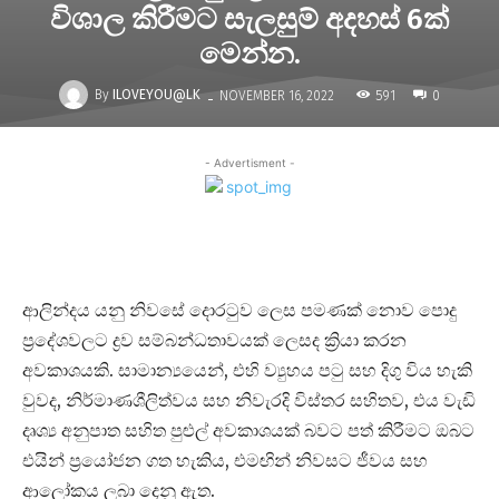
විශාල කිරීමට සැලසුම් අදහස් 6ක්
මෙන්න.
-
By
ILOVEYOU@LK
591
NOVEMBER 16, 2022
0
- Advertisment -
ආලින්දය යනු නිවසේ දොරටුව ලෙස පමණක් නොව පොදු
ප්‍රදේශවලට ද්‍රව සම්බන්ධතාවයක් ලෙසද ක්‍රියා කරන
අවකාශයකි. සාමාන්‍යයෙන්, එහි ව්‍යුහය පටු සහ දිගු විය හැකි
වුවද, නිර්මාණශීලිත්වය සහ නිවැරදි විස්තර සහිතව, එය වැඩි
දෘශ්‍ය අනුපාත සහිත පුළුල් අවකාශයක් බවට පත් කිරීමට ඔබට
එයින් ප්‍රයෝජන ගත හැකිය, එමඟින් නිවසට ජීවය සහ
ආලෝකය ලබා දෙනු ඇත.