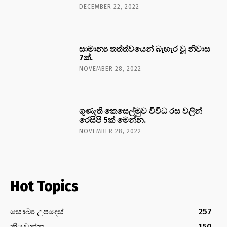
DECEMBER 22, 2022
සාමාන්‍ය තත්ත්වයෙන් බැහැර වූ නිවාස
7ක්.
NOVEMBER 28, 2022
ගුණැති කෙසෙල්මුව විවිධ රස වලින්
රෙසිපි 5ක් මෙන්න.
NOVEMBER 28, 2022
Hot Topics
සෞඛ්‍ය උපදෙස්
257
කියවන්න
150