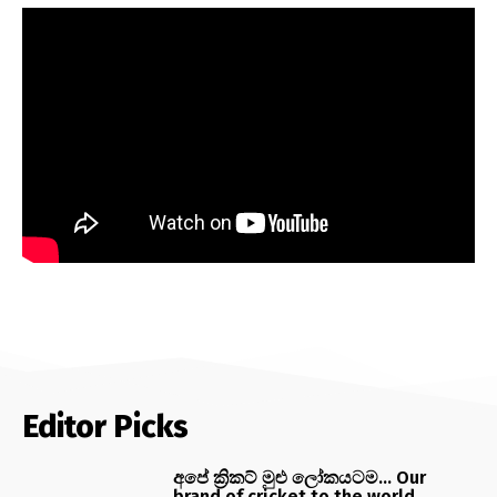
Editor Picks
අපේ ක්‍රිකට් මුළු ලෝකයටම… Our
brand of cricket to the world…