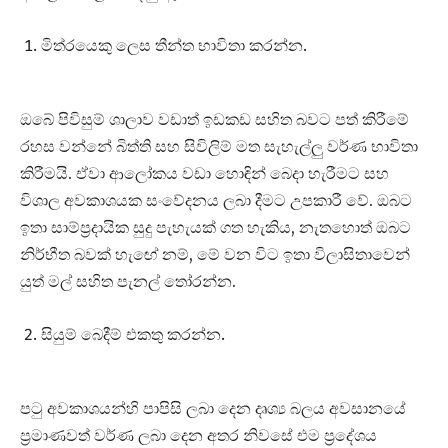
මිත්රයෙකු ලෙස තීන්ත භාවිතා කරන්න.
ඔබේ පිවිසුම් ශාලාව වඩාත් ඉඩකඩ සහිත බවට පත් කිරීමේ
රහස වන්නේ බිත්ති සහ සිවිලිම් මත සැහැල්ලු වර්ණ භාවිතා
කිරීමයි. ඒවා ආලෝකය වඩා හොඳින් බෙදා හැරීමට සහ
විශාල අවකාශයක සංවේදනය ලබා දීමට උපකාරී වේ. ඔබට
ඉතා සාම්ප්‍රදායික සුදු පැහැයක් ගත හැකිය, නැතහොත් ඔබට
නිර්භීත බවක් හැඟේ නම්, මේ වන විට ඉතා විලාසිතාවෙන්
යුත් මල් සහිත පැනල් තෝරන්න.
සියුම් බෙදීම් එකතු කරන්න.
පටු අවකාශයන්හි පාපිසි ලබා දෙන දෘශ්‍ය බලය අවසානයේ
ප්‍රමාණවත් වර්ණ ලබා දෙන අතර නිවසේ එම ප්‍රදේශය