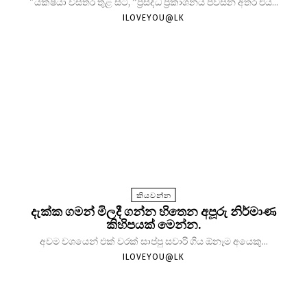
"යක්ෂයා විස්තර තුළ සිටී, ”ප්‍රසිද්ධ ප්‍රකාශනය පවසන අතර එය...
ILOVEYOU@LK
කියවන්න
දැක්ක ගමන් මිලදී ගන්න හිතෙන අපූරු නිර්මාණ
කිහිපයක් මෙන්න.
අවම වශයෙන් එක් වරක් සාප්පු සවාරි ගිය ඕනෑම අයෙකු...
ILOVEYOU@LK