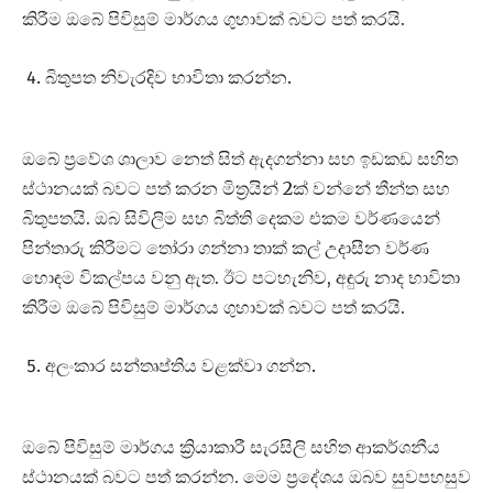
කිරීම ඔබේ පිවිසුම් මාර්ගය ගුහාවක් බවට පත් කරයි.
බිතුපත නිවැරදිව භාවිතා කරන්න.
ඔබේ ප්‍රවේශ ශාලාව නෙත් සිත් ඇදගන්නා සහ ඉඩකඩ සහිත
ස්ථානයක් බවට පත් කරන මිත්‍රයින් 2ක් වන්නේ තීන්ත සහ
බිතුපතයි. ඔබ සිවිලිම සහ බිත්ති දෙකම එකම වර්ණයෙන්
පින්තාරු කිරීමට තෝරා ගන්නා තාක් කල් උදාසීන වර්ණ
හොඳම විකල්පය වනු ඇත. ඊට පටහැනිව, අඳුරු නාද භාවිතා
කිරීම ඔබේ පිවිසුම් මාර්ගය ගුහාවක් බවට පත් කරයි.
අලංකාර සන්තෘප්තිය වළක්වා ගන්න.
ඔබේ පිවිසුම් මාර්ගය ක්‍රියාකාරී සැරසිලි සහිත ආකර්ශනීය
ස්ථානයක් බවට පත් කරන්න. මෙම ප්‍රදේශය ඔබව සුවපහසුව