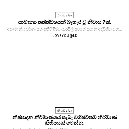
කියවන්න
සාමාන්‍ය තත්ත්වයෙන් බැහැර වූ නිවාස 7ක්.
අසාමාන්ය වර්ණ සහ අතිවිශිෂ්ට සැරසිලි අපගේ ස්ථාන අද්විතීය වන...
ILOVEYOU@LK
කියවන්න
නිෂ්පාදන නිර්මාණයේ සැබෑ විශිෂ්ටතම නිර්මාණ
කිහිපයක් මෙන්න.