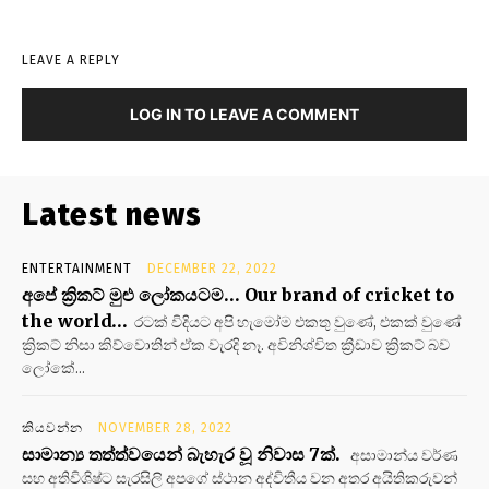
LEAVE A REPLY
LOG IN TO LEAVE A COMMENT
Latest news
ENTERTAINMENT
DECEMBER 22, 2022
අපේ ක්‍රිකට් මුළු ලෝකයටම… Our brand of cricket to
the world…
රටක් විදියට අපි හැමෝම එකතු වුණේ, එකක් වුණේ
ක්‍රිකට් නිසා කිව්වොතින් ඒක වැරදි නෑ. අවිනිශ්චිත ක්‍රීඩාව ක්‍රිකට් බව
ලෝකේ...
කියවන්න
NOVEMBER 28, 2022
සාමාන්‍ය තත්ත්වයෙන් බැහැර වූ නිවාස 7ක්.
අසාමාන්ය වර්ණ
සහ අතිවිශිෂ්ට සැරසිලි අපගේ ස්ථාන අද්විතීය වන අතර අයිතිකරුවන්