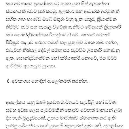
සහ අවකාශය ප්‍රයෝජනයට ගෙන යන සිත් ඇදගන්නා
ස්ථානයක් බවට පත් කරමු. අලංකාර සහ ආධාරක අරමුණක්
සහිත ගෘහ භාණ්ඩ ඔබේ මිතුරා වනු ඇත. යතුරු ක්‍රියාත්මක
කිරීමට තැටි සහ තැපෑල විවේක ගැනීමට මේසයක් ක්‍රියාකාරී
සහ සෞන්දර්යාත්මක විකල්පයන් වේ. කෙසේ වෙතත්,
පිවිසුම් ශාලාව හරහා ගමන් කළ යුතු බව මතක තබා ගන්න,
එබැවින් නිෂ්ඵල දේවල් සමඟ එය පැටවීම උපකාරි නොවනු
ඇත, සෞන්දර්යාත්මක හෝ ක්රියාකාරී නොවේ, එය ඔබට
ඇවිදීමට අපහසු වනු ඇත.
අවකාශය හොඳින් ආලෝකමත් කරන්න.
ආලෝකය යනු ඔබේ ප්‍රවේශ මාර්ගයට සැරසිලි හෝ වර්ණ
සමඟ අධික ලෙස පැටවීමකින් තොරව වෙනත් මානයන් ලබා
දිය හැකි මූලද්‍රව්‍යයකි. උපාය මාර්ගිකව ස්ථානගත කර ඇති
ලාම්පු සමීපත්වය හෝ උසෙහි බලපෑමක් ලබා ගනී. ආලෝකය