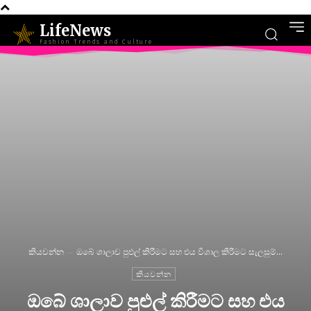
LifeNews
Fashion Trends and Culture
කියවන්න
ඔබේ ශාලාව පුළුල් කිරීමට සහ එය විශාල කිරීමට සැලසුම්...
කියවන්න
ඔබේ ශාලාව පුළුල් කිරීමට සහ එය